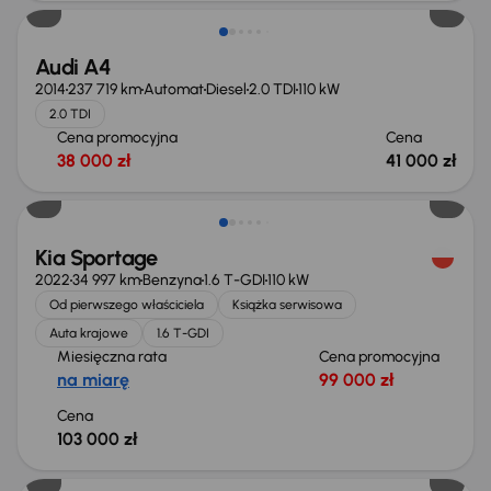
Audi A4
2014
237 719 km
Automat
Diesel
2.0 TDI
110 kW
2.0 TDI
Cena promocyjna
Cena
38 000 zł
41 000 zł
Kia Sportage
2022
34 997 km
Benzyna
1.6 T-GDI
110 kW
Od pierwszego właściciela
Książka serwisowa
Auta krajowe
1.6 T-GDI
Miesięczna rata
Cena promocyjna
na miarę
99 000 zł
Cena
103 000 zł
Możliwość odliczenia VAT