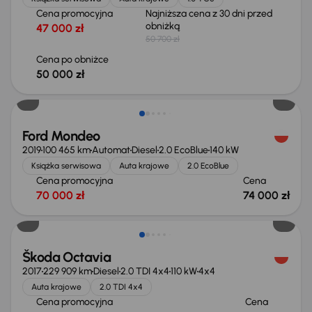
Cena promocyjna
Najniższa cena z 30 dni przed
obniżką
47 000 zł
50 700 zł
Cena po obniżce
50 000 zł
Ford Mondeo
2019
100 465 km
Automat
Diesel
2.0 EcoBlue
140 kW
Książka serwisowa
Auta krajowe
2.0 EcoBlue
Cena promocyjna
Cena
70 000 zł
74 000 zł
Škoda Octavia
2017
229 909 km
Diesel
2.0 TDI 4x4
110 kW
4x4
Auta krajowe
2.0 TDI 4x4
Cena promocyjna
Cena