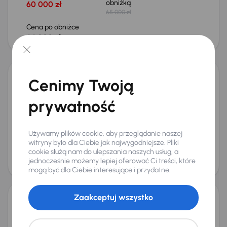
obniżką
60 000 zł
65 000 zł
Cena po obniżce
64 000 zł
Taniej o 1 500 zł
Cenimy Twoją
Škoda Octavia
2017
232 432 km
Automat
Diesel
2.0 TDI
110 kW
prywatność
Auta krajowe
2.0 TDI
Cena promocyjna
Najniższa cena z 30 dni przed
obniżką
40 000 zł
Używamy plików cookie, aby przeglądanie naszej
44 500 zł
witryny było dla Ciebie jak najwygodniejsze. Pliki
cookie służą nam do ulepszania naszych usług, a
Cena po obniżce
jednocześnie możemy lepiej oferować Ci treści, które
43 000 zł
Możliwość odliczenia VAT
mogą być dla Ciebie interesujące i przydatne.
Zaakceptuj wszystko
Dacia Duster
2023
127 899 km
Diesel
1.5 Blue dCi
85 kW