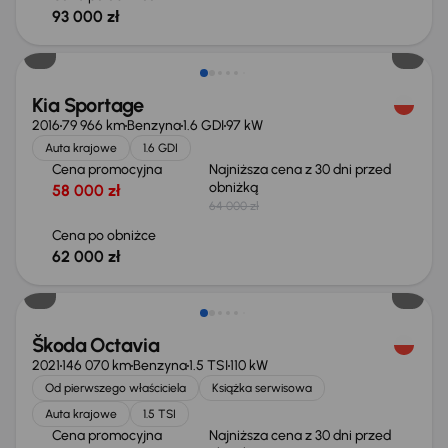
93 000 zł
Taniej o 2 000 zł
Kia Sportage
2016
79 966 km
Benzyna
1.6 GDI
97 kW
Auta krajowe
1.6 GDI
Cena promocyjna
Najniższa cena z 30 dni przed
obniżką
58 000 zł
64 000 zł
Cena po obniżce
62 000 zł
Taniej o 1 000 zł
Škoda Octavia
2021
146 070 km
Benzyna
1.5 TSI
110 kW
Od pierwszego właściciela
Książka serwisowa
Auta krajowe
1.5 TSI
Cena promocyjna
Najniższa cena z 30 dni przed