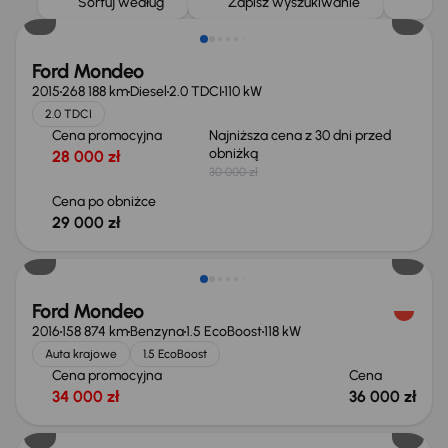
Sortuj według
Zapisz wyszukiwanie
Ford Mondeo
2015
268 188 km
Diesel
2.0 TDCI
110 kW
2.0 TDCI
Cena promocyjna
Najniższa cena z 30 dni przed
obniżką
28 000 zł
30 000 zł
Cena po obniżce
29 000 zł
Ford Mondeo
2016
158 874 km
Benzyna
1.5 EcoBoost
118 kW
Auta krajowe
1.5 EcoBoost
Cena promocyjna
Cena
34 000 zł
36 000 zł
Od nowego taniej o 36 775 zł