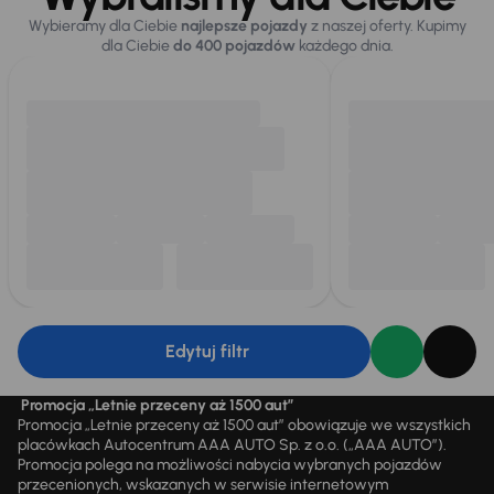
Wybieramy dla Ciebie
najlepsze pojazdy
z naszej oferty. Kupimy
dla Ciebie
do 400 pojazdów
każdego dnia.
Edytuj filtr
Promocja „Letnie przeceny aż 1500 aut”
Promocja „Letnie przeceny aż 1500 aut” obowiązuje we wszystkich
placówkach Autocentrum AAA AUTO Sp. z o.o. („AAA AUTO”).
Promocja polega na możliwości nabycia wybranych pojazdów
przecenionych, wskazanych w serwisie internetowym