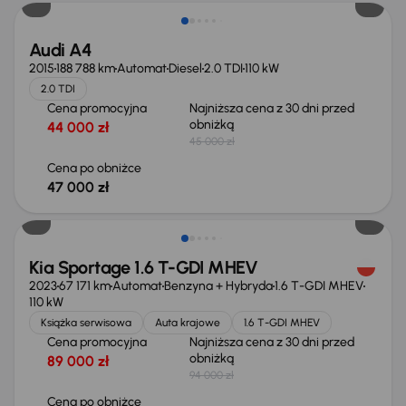
Audi A4
2015
188 788 km
Automat
Diesel
2.0 TDI
110 kW
2.0 TDI
Cena promocyjna
Najniższa cena z 30 dni przed
obniżką
44 000 zł
45 000 zł
Cena po obniżce
47 000 zł
Taniej o 1 000 zł
Kia Sportage 1.6 T-GDI MHEV
2023
67 171 km
Automat
Benzyna + Hybryda
1.6 T-GDI MHEV
110 kW
Książka serwisowa
Auta krajowe
1.6 T-GDI MHEV
Cena promocyjna
Najniższa cena z 30 dni przed
obniżką
89 000 zł
94 000 zł
Cena po obniżce