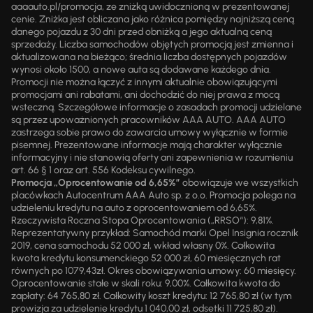
aaaauto.pl/promocja, ze zniżką uwidocznioną w prezentowanej
cenie. Zniżka jest obliczana jako różnica pomiędzy najniższą ceną
danego pojazdu z 30 dni przed obniżką a jego aktualną ceną
sprzedaży. Liczba samochodów objętych promocją jest zmienna i
aktualizowana na bieżąco; średnia liczba dostępnych pojazdów
wynosi około 1500, a nowe auta są dodawane każdego dnia.
Promocji nie można łączyć z innymi aktualnie obowiązującymi
promocjami ani rabatami, ani dochodzić do niej prawa z mocą
wsteczną. Szczegółowe informacje o zasadach promocji udzielane
są przez upoważnionych pracowników AAA AUTO. AAA AUTO
zastrzega sobie prawo do zawarcia umowy wyłącznie w formie
pisemnej. Prezentowane informacje mają charakter wyłącznie
informacyjny i nie stanowią oferty ani zapewnienia w rozumieniu
art. 66 § 1 oraz art. 556 Kodeksu cywilnego.
Promocja „Oprocentowanie od 6,65%”
obowiązuje we wszystkich
placówkach Autocentrum AAA Auto sp. z o.o. Promocja polega na
udzieleniu kredytu na auto z oprocentowaniem od 6,65%.
Rzeczywista Roczna Stopa Oprocentowania („RRSO“): 9,81%.
Reprezentatywny przykład: Samochód marki Opel Insignia rocznik
2019, cena samochodu 52 000 zł, wkład własny 0%. Całkowita
kwota kredytu konsumenckiego 52 000 zł, 60 miesięcznych rat
równych po 1079,43zł. Okres obowiązywania umowy: 60 miesięcy.
Oprocentowanie stałe w skali roku: 9,00%. Całkowita kwota do
zapłaty: 64 765,80 zł. Całkowity koszt kredytu: 12 765,80 zł (w tym
prowizja za udzielenie kredytu 1 040,00 zł, odsetki 11 725,80 zł).