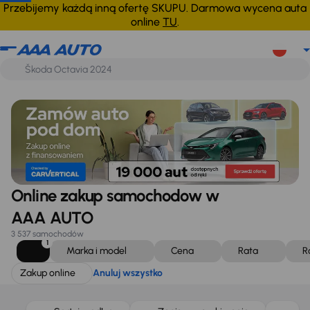
Zakup online
Anuluj wszystko
Przebijemy każdą inną ofertę SKUPU. Darmowa wycena auta
online
TU
.
Online zakup samochodow w
AAA AUTO
3 537 samochodów
1
Marka i model
Cena
Rata
R
Zakup online
Anuluj wszystko
Taniej o 1 000 zł