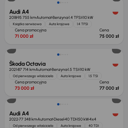
Audi A4
2018
95 755 km
Automat
Benzyna
1.4 TFSI
110 kW
Książka serwisowa
Auta krajowe
1.4 TFSI
Cena promocyjna
Cena
71 000 zł
75 000 zł
Możliwość odliczenia VAT
Škoda Octavia
2021
87 714 km
Automat
Benzyna
1.5 TSI
110 kW
Od pierwszego właściciela
Auta krajowe
1.5 TSI
Cena promocyjna
Cena
73 000 zł
77 000 zł
Taniej o 1 000 zł
Audi A4
2022
77 348 km
Automat
Diesel
40 TDI
150 kW
4x4
Od pierwszego właściciela
Auta krajowe
40 TDI