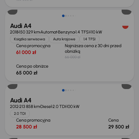
Taniej o 1 000 zł
Audi A4
2018
150 329 km
Automat
Benzyna
1.4 TFSI
110 kW
Książka serwisowa
Auta krajowe
1.4 TFSI
Cena promocyjna
Najniższa cena z 30 dni przed
obniżką
61 000 zł
66 000 zł
Cena po obniżce
65 000 zł
Audi A4
2012
213 858 km
Diesel
2.0 TDI
100 kW
2.0 TDI
Cena promocyjna
Cena
28 500 zł
29 500 zł