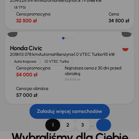
2014
226 691 km
Automat
Benzyna
1.8 TFSI
88 kW
1.8 TFSI
Cena promocyjna
Cena
32 500 zł
34 500 zł
Taniej o 1 500 zł
Honda Civic
2018
113 378 km
Automat
Benzyna
1.0 VTEC Turbo
95 kW
Auta krajowe
1.0 VTEC Turbo
Cena promocyjna
Najniższa cena z 30 dni przed
obniżką
54 000 zł
58 500 zł
Cena po obniżce
57 000 zł
Załaduj więcej samochodów
...
1
2
3
Wybraliśmy dla Ciebie