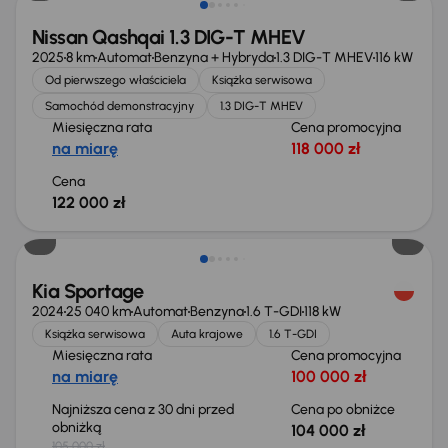
Nissan Qashqai 1.3 DIG-T MHEV
2025
8 km
Automat
Benzyna + Hybryda
1.3 DIG-T MHEV
116 kW
Od pierwszego właściciela
Książka serwisowa
Samochód demonstracyjny
1.3 DIG-T MHEV
Miesięczna rata
Cena promocyjna
na miarę
118 000 zł
Cena
122 000 zł
Taniej o 1 000 zł
Kia Sportage
2024
25 040 km
Automat
Benzyna
1.6 T-GDI
118 kW
Książka serwisowa
Auta krajowe
1.6 T-GDI
Miesięczna rata
Cena promocyjna
na miarę
100 000 zł
Najniższa cena z 30 dni przed
Cena po obniżce
obniżką
104 000 zł
105 000 zł