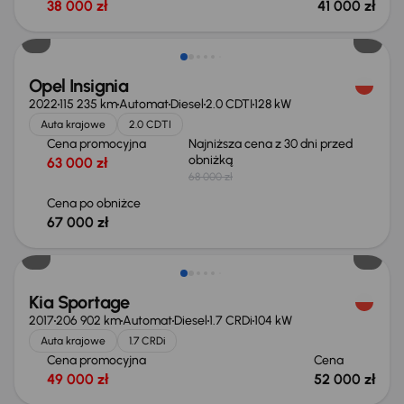
38 000 zł
41 000 zł
Taniej o 1 000 zł
Opel Insignia
2022
115 235 km
Automat
Diesel
2.0 CDTI
128 kW
Auta krajowe
2.0 CDTI
Cena promocyjna
Najniższa cena z 30 dni przed
obniżką
63 000 zł
68 000 zł
Cena po obniżce
67 000 zł
Kia Sportage
2017
206 902 km
Automat
Diesel
1.7 CRDi
104 kW
Auta krajowe
1.7 CRDi
Cena promocyjna
Cena
49 000 zł
52 000 zł