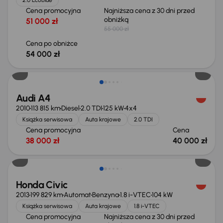
Cena promocyjna
Najniższa cena z 30 dni przed
obniżką
51 000 zł
55 000 zł
Cena po obniżce
54 000 zł
Audi A4
2010
113 815 km
Diesel
2.0 TDI
125 kW
4x4
Książka serwisowa
Auta krajowe
2.0 TDI
Cena promocyjna
Cena
38 000 zł
40 000 zł
Taniej o 500 zł
Honda Civic
2013
199 829 km
Automat
Benzyna
1.8 i-VTEC
104 kW
Książka serwisowa
Auta krajowe
1.8 i-VTEC
Cena promocyjna
Najniższa cena z 30 dni przed