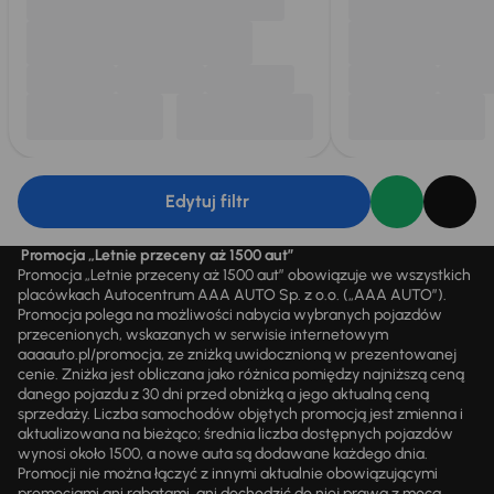
Edytuj filtr
Promocja „Letnie przeceny aż 1500 aut”
Promocja „Letnie przeceny aż 1500 aut” obowiązuje we wszystkich
placówkach Autocentrum AAA AUTO Sp. z o.o. („AAA AUTO”).
Promocja polega na możliwości nabycia wybranych pojazdów
przecenionych, wskazanych w serwisie internetowym
aaaauto.pl/promocja, ze zniżką uwidocznioną w prezentowanej
cenie. Zniżka jest obliczana jako różnica pomiędzy najniższą ceną
danego pojazdu z 30 dni przed obniżką a jego aktualną ceną
sprzedaży. Liczba samochodów objętych promocją jest zmienna i
aktualizowana na bieżąco; średnia liczba dostępnych pojazdów
wynosi około 1500, a nowe auta są dodawane każdego dnia.
Promocji nie można łączyć z innymi aktualnie obowiązującymi
promocjami ani rabatami, ani dochodzić do niej prawa z mocą