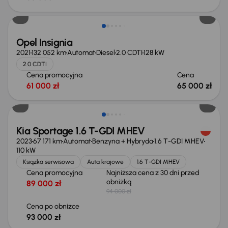
Opel Insignia
2021
132 052 km
Automat
Diesel
2.0 CDTI
128 kW
2.0 CDTI
Cena promocyjna
Cena
61 000 zł
65 000 zł
Taniej o 1 000 zł
Kia Sportage 1.6 T-GDI MHEV
2023
67 171 km
Automat
Benzyna + Hybryda
1.6 T-GDI MHEV
110 kW
Książka serwisowa
Auta krajowe
1.6 T-GDI MHEV
Cena promocyjna
Najniższa cena z 30 dni przed
obniżką
89 000 zł
94 000 zł
Cena po obniżce
93 000 zł
Taniej o 1 500 zł