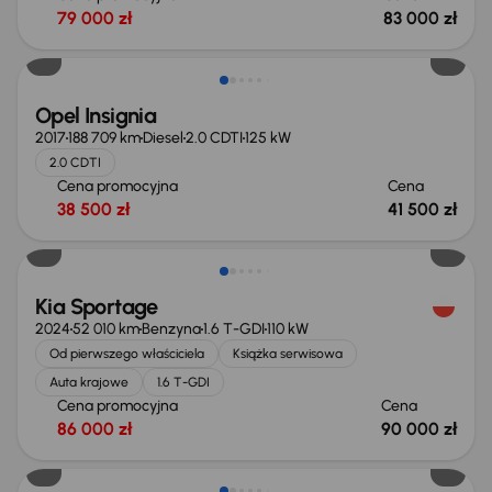
79 000 zł
83 000 zł
Opel Insignia
2017
188 709 km
Diesel
2.0 CDTI
125 kW
2.0 CDTI
Cena promocyjna
Cena
38 500 zł
41 500 zł
Możliwość odliczenia VAT
Kia Sportage
2024
52 010 km
Benzyna
1.6 T-GDI
110 kW
Od pierwszego właściciela
Książka serwisowa
Auta krajowe
1.6 T-GDI
Cena promocyjna
Cena
86 000 zł
90 000 zł