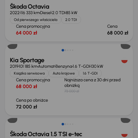
Škoda Octavia
2022
116 333 km
Diesel
2.0 TDI
85 kW
Od pierwszego właściciela
2.0 TDI
Cena promocyjna
Cena
64 000 zł
68 000 zł
Taniej o 1 000 zł
Kia Sportage
2019
101 185 km
Automat
Benzyna
1.6 T-GDI
130 kW
Książka serwisowa
Auta krajowe
1.6 T-GDI
Cena promocyjna
Najniższa cena z 30 dni przed
obniżką
68 000 zł
73 000 zł
Cena po obniżce
72 000 zł
Możliwość odliczenia VAT
Škoda Octavia 1.5 TSI e-tec