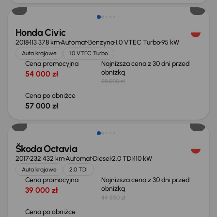
Honda Civic
2018
113 378 km
Automat
Benzyna
1.0 VTEC Turbo
95 kW
Auta krajowe
1.0 VTEC Turbo
Cena promocyjna
Najniższa cena z 30 dni przed
obniżką
54 000 zł
58 500 zł
Cena po obniżce
57 000 zł
Taniej o 2 500 zł
Škoda Octavia
2017
232 432 km
Automat
Diesel
2.0 TDI
110 kW
Auta krajowe
2.0 TDI
Cena promocyjna
Najniższa cena z 30 dni przed
obniżką
39 000 zł
44 500 zł
Cena po obniżce