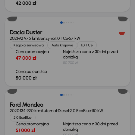
42 000 zł
Taniej o 700 zł
Dacia Duster
2021
92 975 km
Benzyna
1.0 TCe
67 kW
Książka serwisowa
Auta krajowe
1.0 TCe
Cena promocyjna
Najniższa cena z 30 dni przed
obniżką
47 000 zł
50 700 zł
Cena po obniżce
50 000 zł
Taniej o 1 000 zł
Ford Mondeo
2020
134 920 km
Automat
Diesel
2.0 EcoBlue
110 kW
2.0 EcoBlue
Cena promocyjna
Najniższa cena z 30 dni przed
obniżką
51 000 zł
55 000 zł