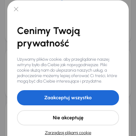
Škoda Octavia
2017
229 909 km
Diesel
2.0 TDI 4x4
110 kW
4x4
Auta krajowe
2.0 TDI 4x4
Cenimy Twoją
Cena promocyjna
Cena
38 000 zł
41 000 zł
prywatność
Możliwość odliczenia VAT
Używamy plików cookie, aby przeglądanie naszej
Audi A4
witryny było dla Ciebie jak najwygodniejsze. Pliki
2018
244 038 km
Automat
Diesel
2.0 TDI
110 kW
cookie służą nam do ulepszania naszych usług, a
jednocześnie możemy lepiej oferować Ci treści, które
2.0 TDI
mogą być dla Ciebie interesujące i przydatne.
Cena promocyjna
Cena
53 000 zł
56 000 zł
Zaakceptuj wszystko
Škoda Octavia
Nie akceptuję
2020
177 895 km
Automat
Diesel
2.0 TDI
110 kW
2.0 TDI
Zarządzaj plikami cookie