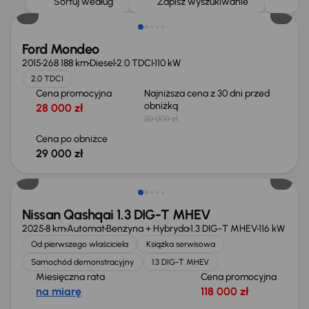
Sortuj według
Zapisz wyszukiwanie
Ford Mondeo
2015
268 188 km
Diesel
2.0 TDCI
110 kW
2.0 TDCI
Cena promocyjna
Najniższa cena z 30 dni przed
obniżką
28 000 zł
30 000 zł
Cena po obniżce
29 000 zł
Od nowego taniej o 36 775 zł
Nissan Qashqai 1.3 DIG-T MHEV
2025
8 km
Automat
Benzyna + Hybryda
1.3 DIG-T MHEV
116 kW
Od pierwszego właściciela
Książka serwisowa
Samochód demonstracyjny
1.3 DIG-T MHEV
Miesięczna rata
Cena promocyjna
na miarę
118 000 zł