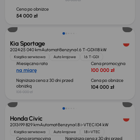
Cena po obniżce
54 000 zł
Taniej o 1 000 zł
Kia Sportage
2024
25 040 km
Automat
Benzyna
1.6 T-GDI
118 kW
Książka serwisowa
Auta krajowe
1.6 T-GDI
Miesięczna rata
Cena promocyjna
na miarę
100 000 zł
Najniższa cena z 30 dni przed
Cena po obniżce
obniżką
104 000 zł
105 000 zł
Taniej o 500 zł
Honda Civic
2013
199 829 km
Automat
Benzyna
1.8 i-VTEC
104 kW
Książka serwisowa
Auta krajowe
1.8 i-VTEC
Cena promocyjna
Najniższa cena z 30 dni przed