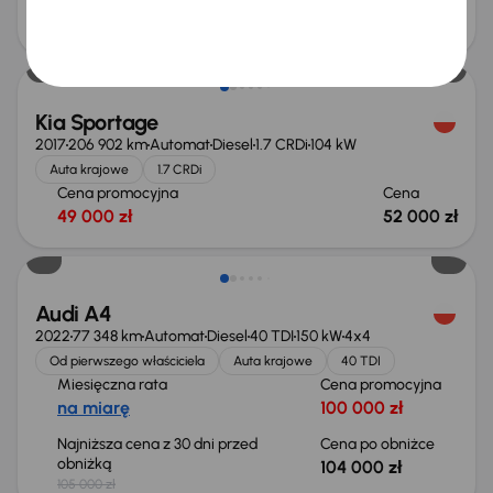
Cena promocyjna
Cena
63 000 zł
67 000 zł
Kia Sportage
2017
206 902 km
Automat
Diesel
1.7 CRDi
104 kW
Auta krajowe
1.7 CRDi
Cena promocyjna
Cena
49 000 zł
52 000 zł
Taniej o 1 000 zł
Audi A4
2022
77 348 km
Automat
Diesel
40 TDI
150 kW
4x4
Od pierwszego właściciela
Auta krajowe
40 TDI
Miesięczna rata
Cena promocyjna
na miarę
100 000 zł
Najniższa cena z 30 dni przed
Cena po obniżce
obniżką
104 000 zł
105 000 zł