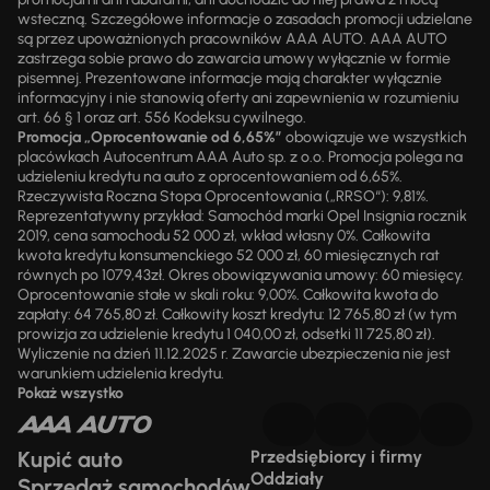
wsteczną. Szczegółowe informacje o zasadach promocji udzielane
są przez upoważnionych pracowników AAA AUTO. AAA AUTO
zastrzega sobie prawo do zawarcia umowy wyłącznie w formie
pisemnej. Prezentowane informacje mają charakter wyłącznie
informacyjny i nie stanowią oferty ani zapewnienia w rozumieniu
art. 66 § 1 oraz art. 556 Kodeksu cywilnego.
Promocja „Oprocentowanie od 6,65%”
obowiązuje we wszystkich
placówkach Autocentrum AAA Auto sp. z o.o. Promocja polega na
udzieleniu kredytu na auto z oprocentowaniem od 6,65%.
Rzeczywista Roczna Stopa Oprocentowania („RRSO“): 9,81%.
Reprezentatywny przykład: Samochód marki Opel Insignia rocznik
2019, cena samochodu 52 000 zł, wkład własny 0%. Całkowita
kwota kredytu konsumenckiego 52 000 zł, 60 miesięcznych rat
równych po 1079,43zł. Okres obowiązywania umowy: 60 miesięcy.
Oprocentowanie stałe w skali roku: 9,00%. Całkowita kwota do
zapłaty: 64 765,80 zł. Całkowity koszt kredytu: 12 765,80 zł (w tym
prowizja za udzielenie kredytu 1 040,00 zł, odsetki 11 725,80 zł).
Wyliczenie na dzień 11.12.2025 r. Zawarcie ubezpieczenia nie jest
warunkiem udzielenia kredytu.
Pokaż wszystko
Kupić auto
Przedsiębiorcy i firmy
Oddziały
Sprzedaż samochodów