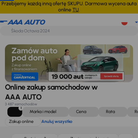
Zakup online
Anuluj wszystko
Przebijemy każdą inną ofertę SKUPU. Darmowa wycena auta
online
TU
.
Online zakup samochodow w
AAA AUTO
3 487 samochodów
1
Marka i model
Cena
Rata
R
Zakup online
Anuluj wszystko
Taniej o 1 000 zł