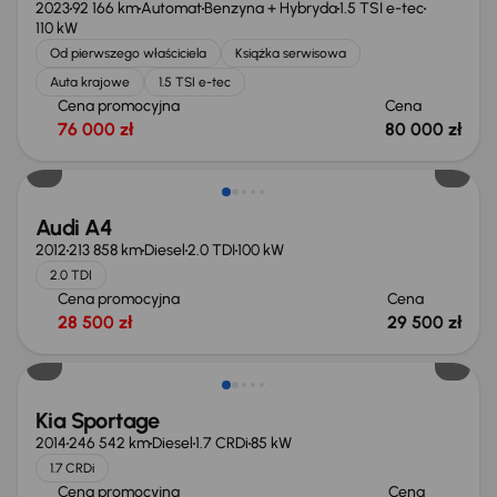
2023
92 166 km
Automat
Benzyna + Hybryda
1.5 TSI e-tec
110 kW
Od pierwszego właściciela
Książka serwisowa
Auta krajowe
1.5 TSI e-tec
Cena promocyjna
Cena
76 000 zł
80 000 zł
Audi A4
2012
213 858 km
Diesel
2.0 TDI
100 kW
2.0 TDI
Cena promocyjna
Cena
28 500 zł
29 500 zł
Kia Sportage
2014
246 542 km
Diesel
1.7 CRDi
85 kW
1.7 CRDi
Cena promocyjna
Cena