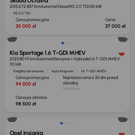
Škoda Octavia
2015
272 837 km
Automat
Diesel
RS 2.0 TDI
135 kW
RS 2.0 TDI
Cena promocyjna
Cena
35 000 zł
37 000 zł
Taniej o 1 500 zł
Kia Sportage 1.6 T-GDI MHEV
2022
80 111 km
Automat
Benzyna + Hybryda
1.6 T-GDI MHEV
110 kW
Książka serwisowa
Auta krajowe
1.6 T-GDI MHEV
Cena promocyjna
Najniższa cena z 30 dni przed
obniżką
94 500 zł
100 000 zł
Cena po obniżce
98 500 zł
Taniej o 1 000 zł
Opel Insignia