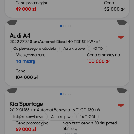
Cena promocyjna
Cena
49 000 zł
52 000 zł
Możliwość odliczenia VAT
Audi A4
2022
77 348 km
Automat
Diesel
40 TDI
150 kW
4x4
Od pierwszego właściciela
Auta krajowe
40 TDI
Miesięczna rata
Cena promocyjna
na miarę
100 000 zł
Cena
104 000 zł
Taniej o 1 000 zł
Kia Sportage
2019
101 185 km
Automat
Benzyna
1.6 T-GDI
130 kW
Książka serwisowa
Auta krajowe
1.6 T-GDI
Cena promocyjna
Najniższa cena z 30 dni przed
obniżką
69 000 zł
74 000 zł