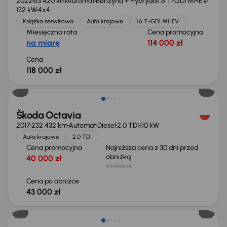
2022
63 420 km
Automat
Benzyna + Hybryda
1.6 T-GDI MHEV
132 kW
4x4
Książka serwisowa
Auta krajowe
1.6 T-GDI MHEV
Miesięczna rata
Cena promocyjna
na miarę
114 000 zł
Cena
118 000 zł
Taniej o 1 500 zł
Škoda Octavia
2017
232 432 km
Automat
Diesel
2.0 TDI
110 kW
Auta krajowe
2.0 TDI
Cena promocyjna
Najniższa cena z 30 dni przed
obniżką
40 000 zł
44 500 zł
Cena po obniżce
43 000 zł