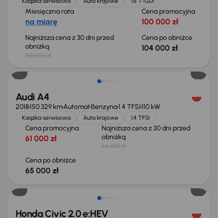
Książka serwisowa
Auta krajowe
1.6 T-GDI
Miesięczna rata
Cena promocyjna
na miarę
100 000 zł
Najniższa cena z 30 dni przed
Cena po obniżce
obniżką
104 000 zł
105 000 zł
Taniej o 1 000 zł
Audi A4
2018
150 329 km
Automat
Benzyna
1.4 TFSI
110 kW
Książka serwisowa
Auta krajowe
1.4 TFSI
Cena promocyjna
Najniższa cena z 30 dni przed
obniżką
61 000 zł
66 000 zł
Cena po obniżce
65 000 zł
Taniej o 2 000 zł
Honda Civic 2.0 e:HEV