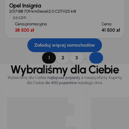
Opel Insignia
2017
188 709 km
Diesel
2.0 CDTI
125 kW
2.0 CDTI
Cena promocyjna
Cena
38 500 zł
41 500 zł
Załaduj więcej samochodów
...
1
2
3
Wybraliśmy dla Ciebie
Wybieramy dla Ciebie
najlepsze pojazdy
z naszej oferty. Kupimy
dla Ciebie
do 400 pojazdów
każdego dnia.