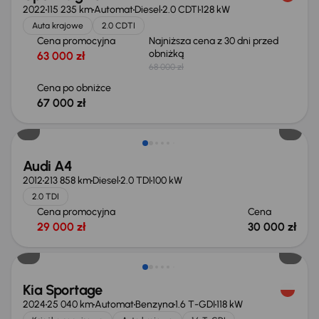
2022
115 235 km
Automat
Diesel
2.0 CDTI
128 kW
Auta krajowe
2.0 CDTI
Cena promocyjna
Najniższa cena z 30 dni przed
obniżką
63 000 zł
68 000 zł
Cena po obniżce
67 000 zł
Audi A4
2012
213 858 km
Diesel
2.0 TDI
100 kW
2.0 TDI
Cena promocyjna
Cena
29 000 zł
30 000 zł
Taniej o 1 000 zł
Kia Sportage
2024
25 040 km
Automat
Benzyna
1.6 T-GDI
118 kW