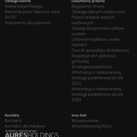
Obsługa klienta
Dokumenty prawne
Reklamacje/Skarga
Regulamin strony
Rzecznik praw klientów AAA
Obsługa danych osobowych
AUTO
Przetwarzanie danych
Dokumenty do pobrania
osobowych
Zasady korzystania z plików
cookies
Ustawienia plików cookie
DataAct
Cennik sprzedaży dodatkowej
Regulacje dot. płatności
gotówką
Strategia podatkowa
Informacja o realizowanej
strategii podatkowej za rok
2022
Informacja o realizowanej
strategii podatkowej za rok
2023
Kontakty
Inne linki
Kontakty
Wyszukiwanie
Kontakty dla mediów
Whistleblowing Policy
Jesteśmy częścią grupy