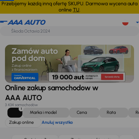
Zakup online
Anuluj wszystko
Przebijemy każdą inną ofertę SKUPU. Darmowa wycena auta
online
TU
.
Online zakup samochodow w
AAA AUTO
3 434 samochodów
1
Marka i model
Cena
Rata
R
Zakup online
Anuluj wszystko