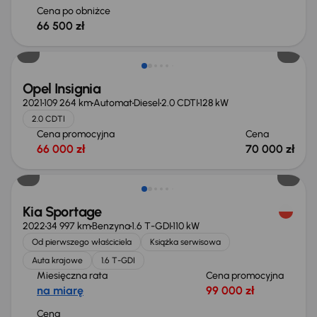
Cena po obniżce
66 500 zł
Opel Insignia
2021
109 264 km
Automat
Diesel
2.0 CDTI
128 kW
2.0 CDTI
Cena promocyjna
Cena
66 000 zł
70 000 zł
Kia Sportage
2022
34 997 km
Benzyna
1.6 T-GDI
110 kW
Od pierwszego właściciela
Książka serwisowa
Auta krajowe
1.6 T-GDI
Miesięczna rata
Cena promocyjna
na miarę
99 000 zł
Cena