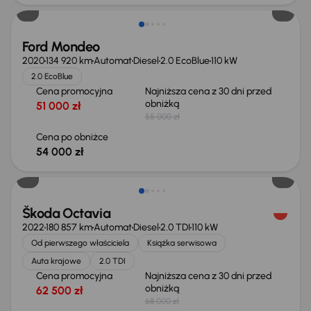
Ford Mondeo
2020
134 920 km
Automat
Diesel
2.0 EcoBlue
110 kW
2.0 EcoBlue
Cena promocyjna
Najniższa cena z 30 dni przed
obniżką
51 000 zł
55 000 zł
Cena po obniżce
54 000 zł
Taniej o 1 500 zł
Škoda Octavia
2022
180 857 km
Automat
Diesel
2.0 TDI
110 kW
Od pierwszego właściciela
Książka serwisowa
Auta krajowe
2.0 TDI
Cena promocyjna
Najniższa cena z 30 dni przed
obniżką
62 500 zł
68 000 zł