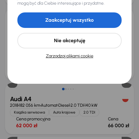
Taniej o 1 500 zł
mogą być dla Ciebie interesujące i przydatne.
Zaakceptuj wszystko
Honda Civic
2013
199 829 km
Automat
Benzyna
1.8 i-VTEC
104 kW
Książka serwisowa
Auta krajowe
1.8 i-VTEC
Nie akceptuję
Cena promocyjna
Najniższa cena z 30 dni przed
obniżką
32 500 zł
Zarządzaj plikami cookie
36 000 zł
Cena po obniżce
34 500 zł
Audi A4
2018
182 056 km
Automat
Diesel
2.0 TDI
140 kW
Książka serwisowa
Auta krajowe
2.0 TDI
Cena promocyjna
Cena
62 000 zł
66 000 zł
Możliwość odliczenia VAT