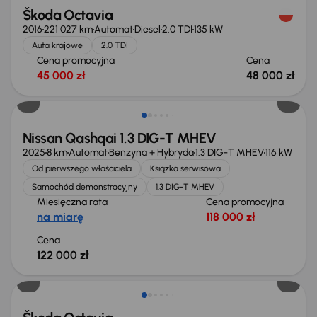
Škoda Octavia
2016
221 027 km
Automat
Diesel
2.0 TDI
135 kW
Auta krajowe
2.0 TDI
Cena promocyjna
Cena
45 000 zł
48 000 zł
Od nowego taniej o 36 775 zł
Nissan Qashqai 1.3 DIG-T MHEV
2025
8 km
Automat
Benzyna + Hybryda
1.3 DIG-T MHEV
116 kW
Od pierwszego właściciela
Książka serwisowa
Samochód demonstracyjny
1.3 DIG-T MHEV
Miesięczna rata
Cena promocyjna
na miarę
118 000 zł
Cena
122 000 zł