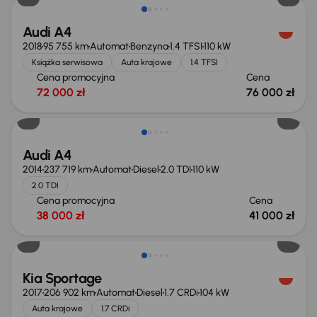
Audi A4
2018
95 755 km
Automat
Benzyna
1.4 TFSI
110 kW
Książka serwisowa
Auta krajowe
1.4 TFSI
Cena promocyjna
Cena
72 000 zł
76 000 zł
Audi A4
2014
237 719 km
Automat
Diesel
2.0 TDI
110 kW
2.0 TDI
Cena promocyjna
Cena
38 000 zł
41 000 zł
Kia Sportage
2017
206 902 km
Automat
Diesel
1.7 CRDi
104 kW
Auta krajowe
1.7 CRDi