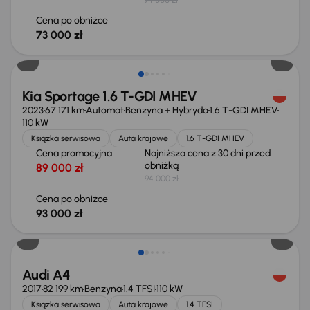
Cena po obniżce
73 000 zł
Taniej o 1 000 zł
Kia Sportage 1.6 T-GDI MHEV
2023
67 171 km
Automat
Benzyna + Hybryda
1.6 T-GDI MHEV
110 kW
Książka serwisowa
Auta krajowe
1.6 T-GDI MHEV
Cena promocyjna
Najniższa cena z 30 dni przed
obniżką
89 000 zł
94 000 zł
Cena po obniżce
93 000 zł
Taniej o 1 000 zł
Audi A4
2017
82 199 km
Benzyna
1.4 TFSI
110 kW
Książka serwisowa
Auta krajowe
1.4 TFSI