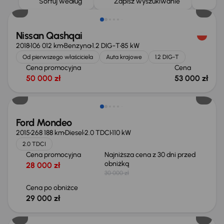
Sortuj według
Zapisz wyszukiwanie
Nissan Qashqai
2018
106 012 km
Benzyna
1.2 DIG-T
85 kW
Od pierwszego właściciela
Auta krajowe
1.2 DIG-T
Cena promocyjna
Cena
50 000 zł
53 000 zł
Taniej o 1 000 zł
Ford Mondeo
2015
268 188 km
Diesel
2.0 TDCI
110 kW
2.0 TDCI
Cena promocyjna
Najniższa cena z 30 dni przed
obniżką
28 000 zł
30 000 zł
Cena po obniżce
29 000 zł