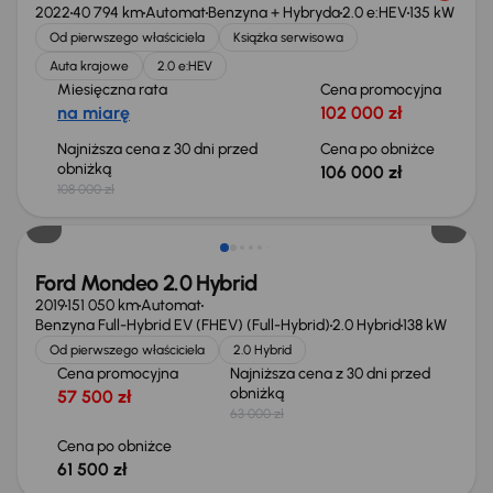
2022
40 794 km
Automat
Benzyna + Hybryda
2.0 e:HEV
135 kW
Od pierwszego właściciela
Książka serwisowa
Auta krajowe
2.0 e:HEV
Miesięczna rata
Cena promocyjna
na miarę
102 000 zł
Najniższa cena z 30 dni przed
Cena po obniżce
obniżką
106 000 zł
108 000 zł
Taniej o 1 500 zł
Ford Mondeo 2.0 Hybrid
2019
151 050 km
Automat
Benzyna Full-Hybrid EV (FHEV) (Full-Hybrid)
2.0 Hybrid
138 kW
Od pierwszego właściciela
2.0 Hybrid
Cena promocyjna
Najniższa cena z 30 dni przed
obniżką
57 500 zł
63 000 zł
Cena po obniżce
61 500 zł
Taniej o 1 000 zł