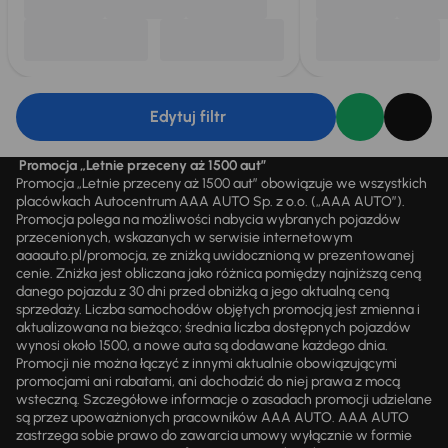
Edytuj filtr
Promocja „Letnie przeceny aż 1500 aut”
Promocja „Letnie przeceny aż 1500 aut” obowiązuje we wszystkich
placówkach Autocentrum AAA AUTO Sp. z o.o. („AAA AUTO”).
Promocja polega na możliwości nabycia wybranych pojazdów
przecenionych, wskazanych w serwisie internetowym
aaaauto.pl/promocja, ze zniżką uwidocznioną w prezentowanej
cenie. Zniżka jest obliczana jako różnica pomiędzy najniższą ceną
danego pojazdu z 30 dni przed obniżką a jego aktualną ceną
sprzedaży. Liczba samochodów objętych promocją jest zmienna i
aktualizowana na bieżąco; średnia liczba dostępnych pojazdów
wynosi około 1500, a nowe auta są dodawane każdego dnia.
Promocji nie można łączyć z innymi aktualnie obowiązującymi
promocjami ani rabatami, ani dochodzić do niej prawa z mocą
wsteczną. Szczegółowe informacje o zasadach promocji udzielane
są przez upoważnionych pracowników AAA AUTO. AAA AUTO
zastrzega sobie prawo do zawarcia umowy wyłącznie w formie