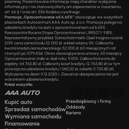
pisemnej. Prezentowane informacje mają charakter wyłącznie
informacyjny i nie stanowią oferty ani zapewnienia w rozumieniu
art. 66 § 1 oraz art. 556 Kodeksu cywilnego.
Promocja „Oprocentowanie od 6,65%”
obowiązuje we wszystkich
placówkach Autocentrum AAA Auto sp. z o.o. Promocja polega na
udzieleniu kredytu na auto z oprocentowaniem od 6,65%.
Rzeczywista Roczna Stopa Oprocentowania („RRSO“): 9,81%.
Reprezentatywny przykład: Samochód marki Opel Insignia rocznik
2019, cena samochodu 52 000 zł, wkład własny 0%. Całkowita
kwota kredytu konsumenckiego 52 000 zł, 60 miesięcznych rat
równych po 1079,43zł. Okres obowiązywania umowy: 60 miesięcy.
Oprocentowanie stałe w skali roku: 9,00%. Całkowita kwota do
zapłaty: 64 765,80 zł. Całkowity koszt kredytu: 12 765,80 zł (w tym
prowizja za udzielenie kredytu 1 040,00 zł, odsetki 11 725,80 zł).
Wyliczenie na dzień 11.12.2025 r. Zawarcie ubezpieczenia nie jest
warunkiem udzielenia kredytu.
Pokaż wszystko
Kupić auto
Przedsiębiorcy i firmy
Oddziały
Sprzedaż samochodów
Kariera
Wymiana samochodu
Finansowanie