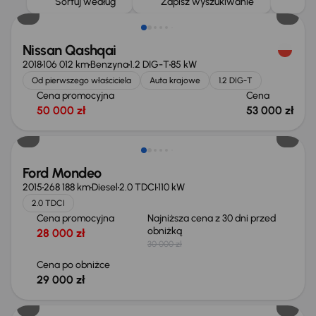
Sortuj według
Zapisz wyszukiwanie
Nissan Qashqai
2018
106 012 km
Benzyna
1.2 DIG-T
85 kW
Od pierwszego właściciela
Auta krajowe
1.2 DIG-T
Cena promocyjna
Cena
50 000 zł
53 000 zł
Taniej o 1 000 zł
Ford Mondeo
2015
268 188 km
Diesel
2.0 TDCI
110 kW
2.0 TDCI
Cena promocyjna
Najniższa cena z 30 dni przed
obniżką
28 000 zł
30 000 zł
Cena po obniżce
29 000 zł