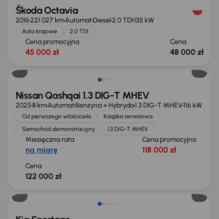
Škoda Octavia
2016
221 027 km
Automat
Diesel
2.0 TDI
135 kW
Auta krajowe
2.0 TDI
Cena promocyjna
Cena
45 000 zł
48 000 zł
Od nowego taniej o 36 775 zł
Nissan Qashqai 1.3 DIG-T MHEV
2025
8 km
Automat
Benzyna + Hybryda
1.3 DIG-T MHEV
116 kW
Od pierwszego właściciela
Książka serwisowa
Samochód demonstracyjny
1.3 DIG-T MHEV
Miesięczna rata
Cena promocyjna
na miarę
118 000 zł
Cena
122 000 zł
Taniej o 1 000 zł