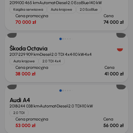
2019
100 465 km
Automat
Diesel
2.0 EcoBlue
140 kW
Książka serwisowa
Auta krajowe
2.0 EcoBlue
Cena promocyjna
Cena
70 000 zł
74 000 zł
Škoda Octavia
2017
229 909 km
Diesel
2.0 TDI 4x4
110 kW
4x4
Auta krajowe
2.0 TDI 4x4
Cena promocyjna
Cena
38 000 zł
41 000 zł
Możliwość odliczenia VAT
Audi A4
2018
244 038 km
Automat
Diesel
2.0 TDI
110 kW
2.0 TDI
Cena promocyjna
Cena
53 000 zł
56 000 zł
Taniej o 1 000 zł