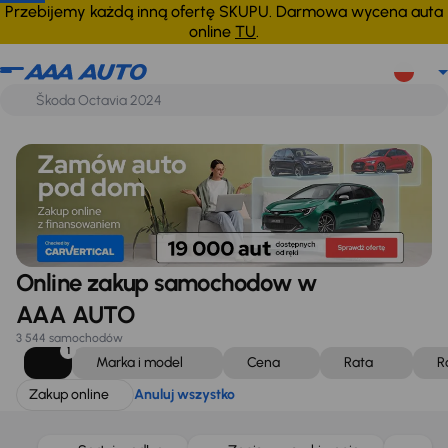
Zakup online
Anuluj wszystko
Przebijemy każdą inną ofertę SKUPU. Darmowa wycena auta
online
TU
.
Online zakup samochodow w
AAA AUTO
3 544 samochodów
1
Marka i model
Cena
Rata
R
Zakup online
Anuluj wszystko