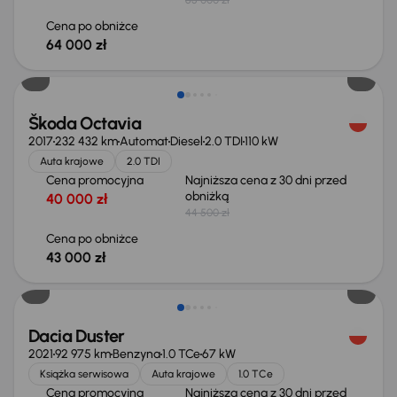
Cena po obniżce
64 000 zł
Taniej o 1 500 zł
Škoda Octavia
2017
232 432 km
Automat
Diesel
2.0 TDI
110 kW
Auta krajowe
2.0 TDI
Cena promocyjna
Najniższa cena z 30 dni przed
obniżką
40 000 zł
44 500 zł
Cena po obniżce
43 000 zł
Taniej o 700 zł
Dacia Duster
2021
92 975 km
Benzyna
1.0 TCe
67 kW
Książka serwisowa
Auta krajowe
1.0 TCe
Cena promocyjna
Najniższa cena z 30 dni przed