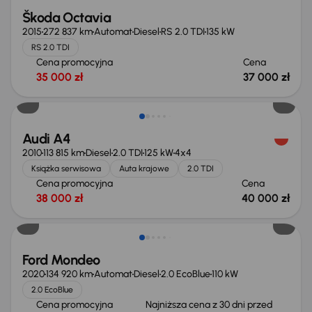
Škoda Octavia
2015
272 837 km
Automat
Diesel
RS 2.0 TDI
135 kW
RS 2.0 TDI
Cena promocyjna
Cena
35 000 zł
37 000 zł
Audi A4
2010
113 815 km
Diesel
2.0 TDI
125 kW
4x4
Książka serwisowa
Auta krajowe
2.0 TDI
Cena promocyjna
Cena
38 000 zł
40 000 zł
Taniej o 1 000 zł
Ford Mondeo
2020
134 920 km
Automat
Diesel
2.0 EcoBlue
110 kW
2.0 EcoBlue
Cena promocyjna
Najniższa cena z 30 dni przed