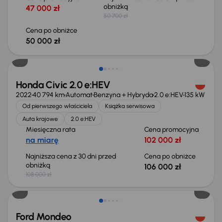
obniżką
47 000 zł
50 700 zł
Cena po obniżce
50 000 zł
Taniej o 2 000 zł
Honda Civic 2.0 e:HEV
2022
40 794 km
Automat
Benzyna + Hybryda
2.0 e:HEV
135 kW
Od pierwszego właściciela
Książka serwisowa
Auta krajowe
2.0 e:HEV
Miesięczna rata
Cena promocyjna
na miarę
102 000 zł
Najniższa cena z 30 dni przed
Cena po obniżce
obniżką
106 000 zł
108 000 zł
Ford Mondeo