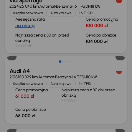
Kia Sportage
2024
25 040 km
Automat
Benzyna
1.6 T-GDI
118 kW
Książka serwisowa
Auta krajowe
1.6 T-GDI
Miesięczna rata
Cena promocyjna
na miarę
100 000 zł
Najniższa cena z 30 dni przed
Cena po obniżce
obniżką
104 000 zł
105 000 zł
Taniej o 1 000 zł
Audi A4
2018
150 329 km
Automat
Benzyna
1.4 TFSI
110 kW
Książka serwisowa
Auta krajowe
1.4 TFSI
Cena promocyjna
Najniższa cena z 30 dni przed
obniżką
61 000 zł
66 000 zł
Cena po obniżce
65 000 zł