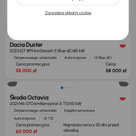
64 000 zł
Cena po obniżce
Zarządzaj plikami cookie
62 000 zł
Możliwość odliczenia VAT
Dacia Duster
2023
127 899 km
Diesel
1.5 Blue dCi
85 kW
Od pierwszego właściciela
Auta krajowe
1.5 Blue dCi
Cena promocyjna
Cena
55 000 zł
58 000 zł
Taniej o 1 000 zł
Škoda Octavia
2021
146 070 km
Benzyna
1.5 TSI
110 kW
Od pierwszego właściciela
Książka serwisowa
Auta krajowe
1.5 TSI
Cena promocyjna
Najniższa cena z 30 dni przed
obniżką
60 000 zł
65 000 zł