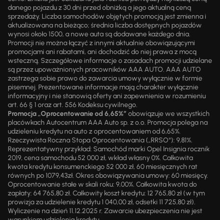
danego pojazdu z 30 dni przed obniżką a jego aktualną ceną
sprzedaży. Liczba samochodów objętych promocją jest zmienna i
aktualizowana na bieżąco; średnia liczba dostępnych pojazdów
wynosi około 1500, a nowe auta są dodawane każdego dnia.
Promocji nie można łączyć z innymi aktualnie obowiązującymi
promocjami ani rabatami, ani dochodzić do niej prawa z mocą
wsteczną. Szczegółowe informacje o zasadach promocji udzielane
są przez upoważnionych pracowników AAA AUTO. AAA AUTO
zastrzega sobie prawo do zawarcia umowy wyłącznie w formie
pisemnej. Prezentowane informacje mają charakter wyłącznie
informacyjny i nie stanowią oferty ani zapewnienia w rozumieniu
art. 66 § 1 oraz art. 556 Kodeksu cywilnego.
Promocja „Oprocentowanie od 6,65%”
obowiązuje we wszystkich
placówkach Autocentrum AAA Auto sp. z o.o. Promocja polega na
udzieleniu kredytu na auto z oprocentowaniem od 6,65%.
Rzeczywista Roczna Stopa Oprocentowania („RRSO“): 9,81%.
Reprezentatywny przykład: Samochód marki Opel Insignia rocznik
2019, cena samochodu 52 000 zł, wkład własny 0%. Całkowita
kwota kredytu konsumenckiego 52 000 zł, 60 miesięcznych rat
równych po 1079,43zł. Okres obowiązywania umowy: 60 miesięcy.
Oprocentowanie stałe w skali roku: 9,00%. Całkowita kwota do
zapłaty: 64 765,80 zł. Całkowity koszt kredytu: 12 765,80 zł (w tym
prowizja za udzielenie kredytu 1 040,00 zł, odsetki 11 725,80 zł).
Wyliczenie na dzień 11.12.2025 r. Zawarcie ubezpieczenia nie jest
warunkiem udzielenia kredytu.