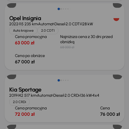
Opel Insignia
2022
115 235 km
Automat
Diesel
2.0 CDTI
128 kW
Auta krajowe
2.0 CDTI
Cena promocyjna
Najniższa cena z 30 dni przed
obniżką
63 000 zł
68 000 zł
Cena po obniżce
67 000 zł
Kia Sportage
2019
142 517 km
Automat
Diesel
2.0 CRDi
136 kW
4x4
2.0 CRDi
Cena promocyjna
Cena
72 000 zł
76 000 zł
Możliwość odliczenia VAT