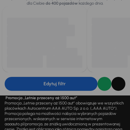
dla Ciebie
do 400 pojazdów
każdego dnia.
Edytuj filtr
Promocja „Letnie przeceny aż 1500 aut”
Promocja „Letnie przeceny aż 1500 aut” obowiązuje we wszystkich
placówkach Autocentrum AAA AUTO Sp. z o.o. („AAA AUTO”).
Promocja polega na możliwości nabycia wybranych pojazdów
przecenionych, wskazanych w serwisie internetowym
aaaauto.pl/promocja, ze zniżką uwidocznioną w prezentowanej
cenie. Zniżka jest obliczana jako różnica pomiędzy najniższą ceną