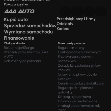
Pokaż wszystko
Kupić auto
Przedsiębiorcy i firmy
Oddziały
Sprzedaż samochodów
Kariera
Wymiana samochodu
Finansowanie
Obsługa klienta
Dokumenty prawne
Reklamacje/Skarga
Regulamin strony
Rzecznik praw klientów AAA
Obsługa danych osobowych
AUTO
Przetwarzanie danych
Dokumenty do pobrania
osobowych
Zasady korzystania z plików
cookies
Ustawienia plików cookie
DataAct
Cennik sprzedaży dodatkowej
Regulacje dot. płatności
gotówką
Strategia podatkowa
Informacja o realizowanej
strategii podatkowej za rok
2022