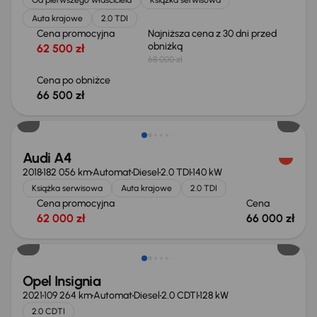
Auta krajowe
2.0 TDI
Cena promocyjna
Najniższa cena z 30 dni przed
obniżką
62 500 zł
68 000 zł
Cena po obniżce
66 500 zł
Audi A4
2018
182 056 km
Automat
Diesel
2.0 TDI
140 kW
Książka serwisowa
Auta krajowe
2.0 TDI
Cena promocyjna
Cena
62 000 zł
66 000 zł
Opel Insignia
2021
109 264 km
Automat
Diesel
2.0 CDTI
128 kW
2.0 CDTI