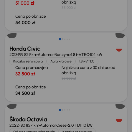
obniżką
51 000 zł
55 000 zł
Cena po obniżce
54 000 zł
Taniej o 1 500 zł
Honda Civic
2013
199 829 km
Automat
Benzyna
1.8 i-VTEC
104 kW
Książka serwisowa
Auta krajowe
1.8 i-VTEC
Cena promocyjna
Najniższa cena z 30 dni przed
obniżką
32 500 zł
36 000 zł
Cena po obniżce
34 500 zł
Taniej o 1 500 zł
Škoda Octavia
2022
180 857 km
Automat
Diesel
2.0 TDI
110 kW
Od pierwszego właściciela
Książka serwisowa