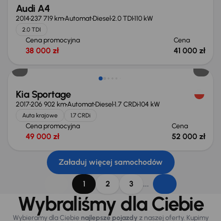
Audi A4
2014
237 719 km
Automat
Diesel
2.0 TDI
110 kW
2.0 TDI
Cena promocyjna
Cena
38 000 zł
41 000 zł
Kia Sportage
2017
206 902 km
Automat
Diesel
1.7 CRDi
104 kW
Auta krajowe
1.7 CRDi
Cena promocyjna
Cena
49 000 zł
52 000 zł
Załaduj więcej samochodów
...
1
2
3
Wybraliśmy dla Ciebie
Wybieramy dla Ciebie
najlepsze pojazdy
z naszej oferty. Kupimy