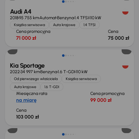
Audi A4
2018
95 755 km
Automat
Benzyna
1.4 TFSI
110 kW
Książka serwisowa
Auta krajowe
1.4 TFSI
Cena promocyjna
Cena
71 000 zł
75 000 zł
Kia Sportage
2022
34 997 km
Benzyna
1.6 T-GDI
110 kW
Od pierwszego właściciela
Książka serwisowa
Auta krajowe
1.6 T-GDI
Miesięczna rata
Cena promocyjna
na miarę
99 000 zł
Cena
103 000 zł