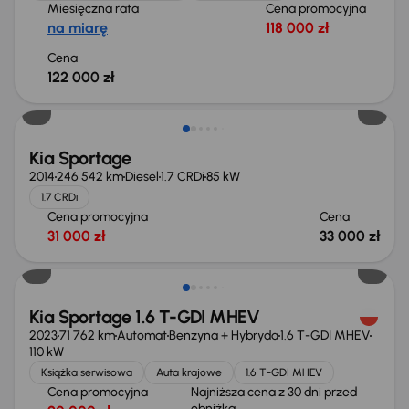
Miesięczna rata
Cena promocyjna
na miarę
118 000 zł
Cena
122 000 zł
Kia Sportage
2014
246 542 km
Diesel
1.7 CRDi
85 kW
1.7 CRDi
Cena promocyjna
Cena
31 000 zł
33 000 zł
Taniej o 1 000 zł
Kia Sportage 1.6 T-GDI MHEV
2023
71 762 km
Automat
Benzyna + Hybryda
1.6 T-GDI MHEV
110 kW
Książka serwisowa
Auta krajowe
1.6 T-GDI MHEV
Cena promocyjna
Najniższa cena z 30 dni przed
obniżką