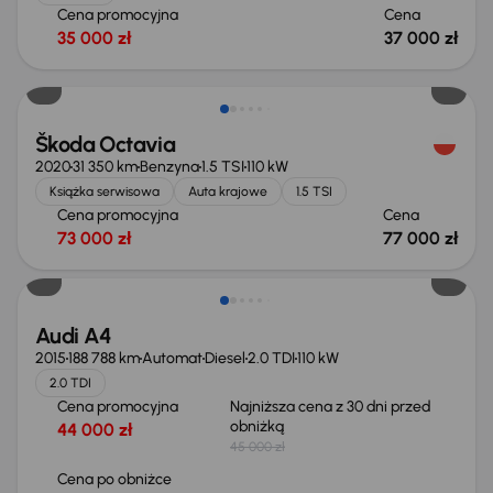
Cena promocyjna
Cena
35 000 zł
37 000 zł
Škoda Octavia
2020
31 350 km
Benzyna
1.5 TSI
110 kW
Książka serwisowa
Auta krajowe
1.5 TSI
Cena promocyjna
Cena
73 000 zł
77 000 zł
Audi A4
2015
188 788 km
Automat
Diesel
2.0 TDI
110 kW
2.0 TDI
Cena promocyjna
Najniższa cena z 30 dni przed
obniżką
44 000 zł
45 000 zł
Cena po obniżce