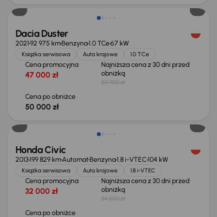
Dacia Duster
2021
92 975 km
Benzyna
1.0 TCe
67 kW
Książka serwisowa
Auta krajowe
1.0 TCe
Cena promocyjna
Najniższa cena z 30 dni przed
obniżką
47 000 zł
50 700 zł
Cena po obniżce
50 000 zł
Taniej o 500 zł
Honda Civic
2013
199 829 km
Automat
Benzyna
1.8 i-VTEC
104 kW
Książka serwisowa
Auta krajowe
1.8 i-VTEC
Cena promocyjna
Najniższa cena z 30 dni przed
obniżką
32 000 zł
34 500 zł
Cena po obniżce