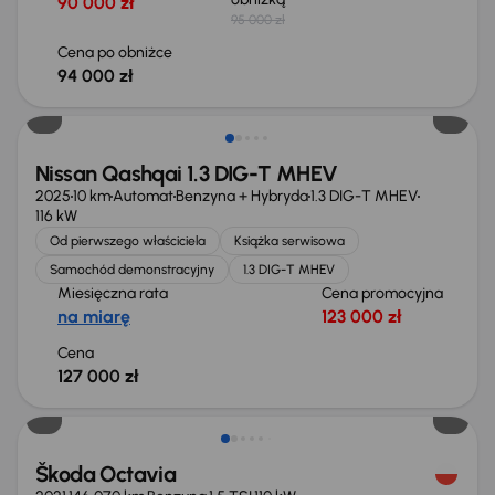
90 000 zł
95 000 zł
Cena po obniżce
94 000 zł
Extra zniżka 1 200 zł
Nissan Qashqai 1.3 DIG-T MHEV
2025
10 km
Automat
Benzyna + Hybryda
1.3 DIG-T MHEV
116 kW
Od pierwszego właściciela
Książka serwisowa
Samochód demonstracyjny
1.3 DIG-T MHEV
Miesięczna rata
Cena promocyjna
na miarę
123 000 zł
Cena
127 000 zł
Taniej o 1 000 zł
Škoda Octavia