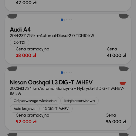
47 000 zł
Audi A4
2014
237 719 km
Automat
Diesel
2.0 TDI
110 kW
2.0 TDI
Cena promocyjna
Cena
38 000 zł
41 000 zł
Możliwość odliczenia VAT
Nissan Qashqai 1.3 DIG-T MHEV
2023
83 734 km
Automat
Benzyna + Hybryda
1.3 DIG-T MHEV
116 kW
Od pierwszego właściciela
Książka serwisowa
Auta krajowe
1.3 DIG-T MHEV
Cena promocyjna
Cena
92 000 zł
96 000 zł
Taniej o 1 000 zł