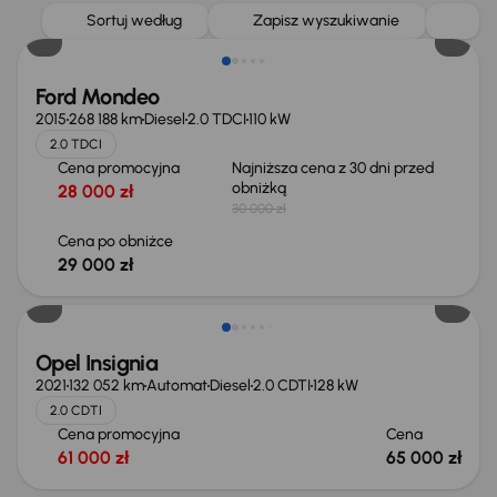
Taniej o 1 000 zł
Sortuj według
Zapisz wyszukiwanie
Ford Mondeo
2015
268 188 km
Diesel
2.0 TDCI
110 kW
2.0 TDCI
Cena promocyjna
Najniższa cena z 30 dni przed
obniżką
28 000 zł
30 000 zł
Cena po obniżce
29 000 zł
Opel Insignia
2021
132 052 km
Automat
Diesel
2.0 CDTI
128 kW
2.0 CDTI
Cena promocyjna
Cena
61 000 zł
65 000 zł
Taniej o 1 000 zł