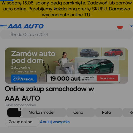
Zakup online
Anuluj wszystko
W sobotę 15.08. salony będą zamknięte. Zadzwoń lub zamów
auto online. Przebijemy każdą inną ofertę SKUPU. Darmowa
wycena auta online
TU
.
Online zakup samochodow w
AAA AUTO
3 498 samochodów
1
Marka i model
Cena
Rata
R
Zakup online
Anuluj wszystko