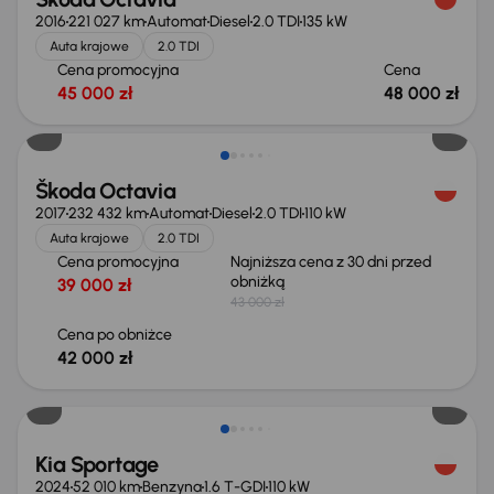
2016
221 027 km
Automat
Diesel
2.0 TDI
135 kW
Auta krajowe
2.0 TDI
Cena promocyjna
Cena
45 000 zł
48 000 zł
Taniej o 1 000 zł
Škoda Octavia
2017
232 432 km
Automat
Diesel
2.0 TDI
110 kW
Auta krajowe
2.0 TDI
Cena promocyjna
Najniższa cena z 30 dni przed
obniżką
39 000 zł
43 000 zł
Cena po obniżce
42 000 zł
Możliwość odliczenia VAT
Kia Sportage
2024
52 010 km
Benzyna
1.6 T-GDI
110 kW