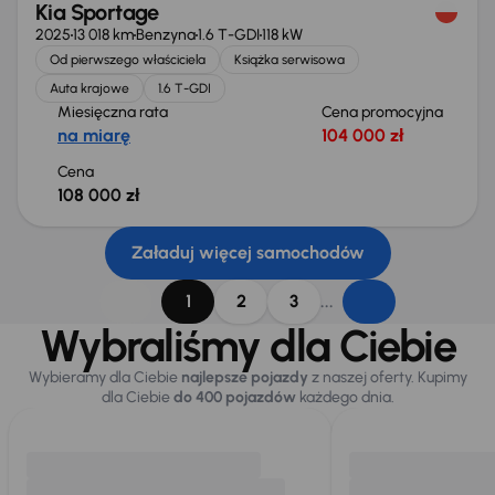
Kia Sportage
2025
13 018 km
Benzyna
1.6 T-GDI
118 kW
Od pierwszego właściciela
Książka serwisowa
Auta krajowe
1.6 T-GDI
Miesięczna rata
Cena promocyjna
na miarę
104 000 zł
Cena
108 000 zł
Załaduj więcej samochodów
...
1
2
3
Wybraliśmy dla Ciebie
Wybieramy dla Ciebie
najlepsze pojazdy
z naszej oferty. Kupimy
dla Ciebie
do 400 pojazdów
każdego dnia.