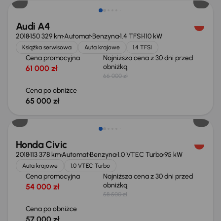
Audi A4
2018
150 329 km
Automat
Benzyna
1.4 TFSI
110 kW
Książka serwisowa
Auta krajowe
1.4 TFSI
Cena promocyjna
Najniższa cena z 30 dni przed
obniżką
61 000 zł
66 000 zł
Cena po obniżce
65 000 zł
Taniej o 1 500 zł
Honda Civic
2018
113 378 km
Automat
Benzyna
1.0 VTEC Turbo
95 kW
Auta krajowe
1.0 VTEC Turbo
Cena promocyjna
Najniższa cena z 30 dni przed
obniżką
54 000 zł
58 500 zł
Cena po obniżce
57 000 zł