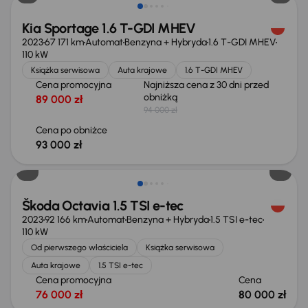
Kia Sportage 1.6 T-GDI MHEV
2023
67 171 km
Automat
Benzyna + Hybryda
1.6 T-GDI MHEV
110 kW
Książka serwisowa
Auta krajowe
1.6 T-GDI MHEV
Cena promocyjna
Najniższa cena z 30 dni przed
obniżką
89 000 zł
94 000 zł
Cena po obniżce
93 000 zł
Możliwość odliczenia VAT
Škoda Octavia 1.5 TSI e-tec
2023
92 166 km
Automat
Benzyna + Hybryda
1.5 TSI e-tec
110 kW
Od pierwszego właściciela
Książka serwisowa
Auta krajowe
1.5 TSI e-tec
Cena promocyjna
Cena
76 000 zł
80 000 zł
Taniej o 700 zł