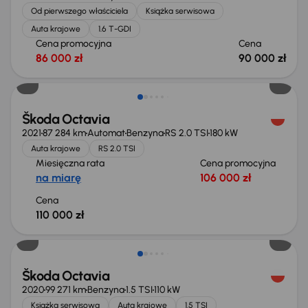
Od pierwszego właściciela
Książka serwisowa
Auta krajowe
1.6 T-GDI
Cena promocyjna
Cena
86 000 zł
90 000 zł
Škoda Octavia
2021
87 284 km
Automat
Benzyna
RS 2.0 TSI
180 kW
Auta krajowe
RS 2.0 TSI
Miesięczna rata
Cena promocyjna
na miarę
106 000 zł
Cena
110 000 zł
Taniej o 1 000 zł
Škoda Octavia
2020
99 271 km
Benzyna
1.5 TSI
110 kW
Książka serwisowa
Auta krajowe
1.5 TSI