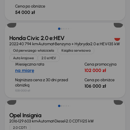
Cena po obniżce
54 000 zł
Taniej o 2 000 zł
Honda Civic 2.0 e:HEV
2022
40 794 km
Automat
Benzyna + Hybryda
2.0 e:HEV
135 kW
Od pierwszego właściciela
Książka serwisowa
Auta krajowe
2.0 e:HEV
Miesięczna rata
Cena promocyjna
na miarę
102 000 zł
Najniższa cena z 30 dni przed
Cena po obniżce
obniżką
106 000 zł
108 000 zł
Opel Insignia
2016
129 603 km
Automat
Diesel
2.0 CDTI
125 kW
2.0 CDTI