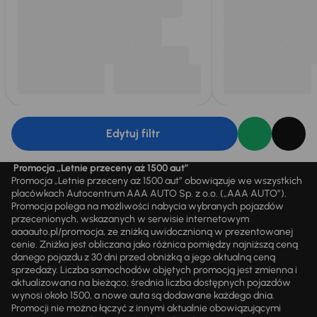
Edytuj filtr
Promocja „Letnie przeceny aż 1500 aut”
Promocja „Letnie przeceny aż 1500 aut” obowiązuje we wszystkich
placówkach Autocentrum AAA AUTO Sp. z o.o. („AAA AUTO”).
Promocja polega na możliwości nabycia wybranych pojazdów
przecenionych, wskazanych w serwisie internetowym
aaaauto.pl/promocja, ze zniżką uwidocznioną w prezentowanej
cenie. Zniżka jest obliczana jako różnica pomiędzy najniższą ceną
danego pojazdu z 30 dni przed obniżką a jego aktualną ceną
sprzedaży. Liczba samochodów objętych promocją jest zmienna i
aktualizowana na bieżąco; średnia liczba dostępnych pojazdów
wynosi około 1500, a nowe auta są dodawane każdego dnia.
Promocji nie można łączyć z innymi aktualnie obowiązującymi