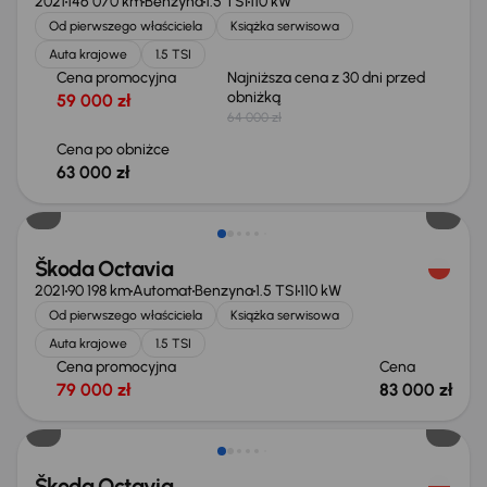
2021
146 070 km
Benzyna
1.5 TSI
110 kW
Od pierwszego właściciela
Książka serwisowa
Auta krajowe
1.5 TSI
Cena promocyjna
Najniższa cena z 30 dni przed
obniżką
59 000 zł
64 000 zł
Cena po obniżce
63 000 zł
Możliwość odliczenia VAT
Škoda Octavia
2021
90 198 km
Automat
Benzyna
1.5 TSI
110 kW
Od pierwszego właściciela
Książka serwisowa
Auta krajowe
1.5 TSI
Cena promocyjna
Cena
79 000 zł
83 000 zł
Škoda Octavia