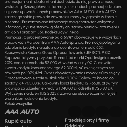
promocjami ani rabatami, ani dochodzić do niej prawa z mocą
wsteczną. Szczegółowe informacje o zasadach promocji udzielane
są przez upoważnionych pracowników AAA AUTO. AAA AUTO
zastrzega sobie prawo do zawarcia umowy wyłącznie w formie
pisemnej. Prezentowane informacje mają charakter wyłącznie
informacyjny i nie stanowią oferty ani zapewnienia w rozumieniu
art. 66 § 1 oraz art. 556 Kodeksu cywilnego.
Promocja „Oprocentowanie od 6,65%”
obowiązuje we wszystkich
placówkach Autocentrum AAA Auto sp. z o.o. Promocja polega na
udzieleniu kredytu na auto z oprocentowaniem od 6,65%.
Rzeczywista Roczna Stopa Oprocentowania („RRSO“): 9,81%.
Reprezentatywny przykład: Samochód marki Opel Insignia rocznik
2019, cena samochodu 52 000 zł, wkład własny 0%. Całkowita
kwota kredytu konsumenckiego 52 000 zł, 60 miesięcznych rat
równych po 1079,43zł. Okres obowiązywania umowy: 60 miesięcy.
Oprocentowanie stałe w skali roku: 9,00%. Całkowita kwota do
zapłaty: 64 765,80 zł. Całkowity koszt kredytu: 12 765,80 zł (w tym
prowizja za udzielenie kredytu 1 040,00 zł, odsetki 11 725,80 zł).
Wyliczenie na dzień 11.12.2025 r. Zawarcie ubezpieczenia nie jest
warunkiem udzielenia kredytu.
Pokaż wszystko
Kupić auto
Przedsiębiorcy i firmy
Oddziały