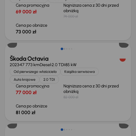
Cena promocyjna
Najniższa cena z 30 dni przed
obniżką
69 000 zł
74 000 zł
Cena po obniżce
73 000 zł
Taniej o 1 000 zł
Škoda Octavia
2023
47 773 km
Diesel
2.0 TDI
85 kW
Od pierwszego właściciela
Książka serwisowa
Auta krajowe
2.0 TDI
Cena promocyjna
Najniższa cena z 30 dni przed
obniżką
77 000 zł
82 000 zł
Cena po obniżce
81 000 zł
Od nowego taniej o 41 000 zł