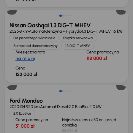
Od nowego taniej o 36 775 zł
Nissan Qashqai 1.3 DIG-T MHEV
2025
8 km
Automat
Benzyna + Hybryda
1.3 DIG-T MHEV
116 kW
Od pierwszego właściciela
Książka serwisowa
Samochód demonstracyjny
1.3 DIG-T MHEV
Miesięczna rata
Cena promocyjna
na miarę
118 000 zł
Cena
122 000 zł
Taniej o 1 000 zł
Ford Mondeo
2020
134 920 km
Automat
Diesel
2.0 EcoBlue
110 kW
2.0 EcoBlue
Cena promocyjna
Najniższa cena z 30 dni przed
obniżką
51 000 zł
55 000 zł