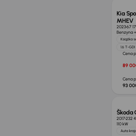
Kia Spo
MHEV
2023
67 1
Benzyna +
Książka 
1.6 T-GD
Cena 
89 00
Cena p
93 00
Taniej 
Škoda 
2017
232 
110 kW
Auta kra