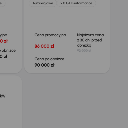
e
Auta krajowe
2.0 GTI Performance
yjna
Cena promocyjna
Najniższa cena
z 30 dni przed
0 zł
obniżką
86 000 zł
 obniżce
92 000 zł
0 zł
Cena po obniżce
90 000 zł
 kW