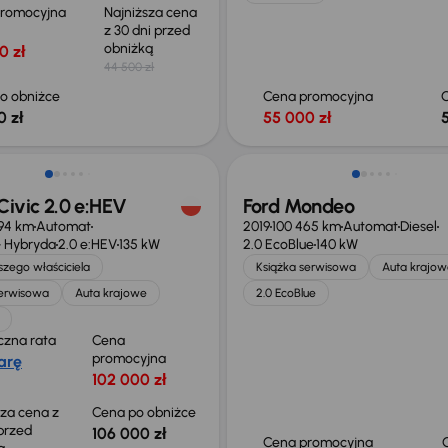
promocyjna
Najniższa cena
z 30 dni przed
obniżką
0 zł
44 500 zł
o obniżce
Cena promocyjna
0 zł
55 000 zł
o 2 000 zł
ivic 2.0 e:HEV
Ford Mondeo
94 km
Automat
2019
100 465 km
Automat
Diesel
 Hybryda
2.0 e:HEV
135 kW
2.0 EcoBlue
140 kW
zego właściciela
Książka serwisowa
Auta krajow
serwisowa
Auta krajowe
2.0 EcoBlue
czna rata
Cena
promocyjna
arę
102 000 zł
sza cena z
Cena po obniżce
 przed
106 000 zł
Cena promocyjna