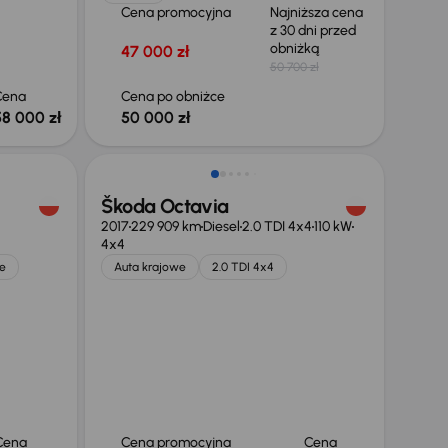
Cena promocyjna
Najniższa cena
z 30 dni przed
obniżką
47 000 zł
50 700 zł
Cena
Cena po obniżce
58 000 zł
50 000 zł
Škoda Octavia
2017
229 909 km
Diesel
2.0 TDI 4x4
110 kW
4x4
e
Auta krajowe
2.0 TDI 4x4
Cena
Cena promocyjna
Cena