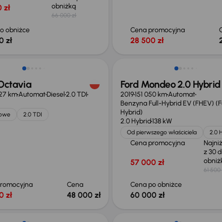
obniżką
 zł
66 000 zł
o obniżce
Cena promocyjna
0 zł
28 500 zł
Taniej o 1 500 zł
Octavia
Ford Mondeo 2.0 Hybrid
027 km
Automat
Diesel
2.0 TDI
2019
151 050 km
Automat
Benzyna Full-Hybrid EV (FHEV) (Fu
Hybrid)
jowe
2.0 TDI
2.0 Hybrid
138 kW
Od pierwszego właściciela
2.0 
Cena promocyjna
Najni
z 30 d
obni
57 000 zł
61 500 
promocyjna
Cena
Cena po obniżce
0 zł
48 000 zł
60 000 zł
o 1 000 zł