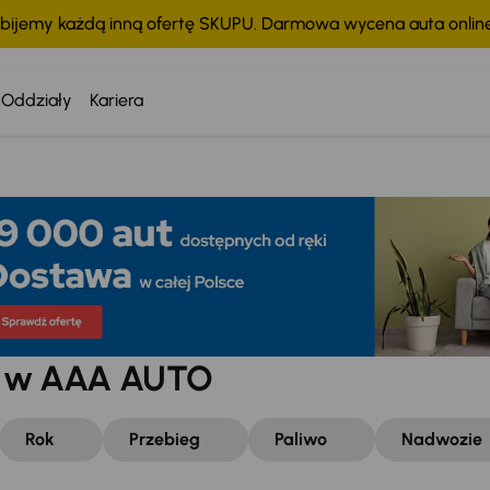
bijemy każdą inną ofertę SKUPU. Darmowa wycena auta onli
Oddziały
Kariera
w w AAA AUTO
Rok
Przebieg
Paliwo
Nadwozie