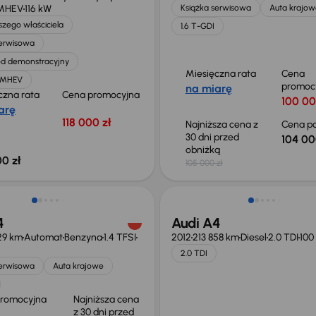
 MHEV
116 kW
Książka serwisowa
Auta krajow
zego właściciela
1.6 T-GDI
serwisowa
d demonstracyjny
Miesięczna rata
Cena
T MHEV
promoc
na miarę
czna rata
Cena promocyjna
100 00
arę
118 000 zł
Najniższa cena z
Cena po
30 dni przed
104 00
obniżką
0 zł
105 000 zł
o 1 000 zł
4
Audi A4
29 km
Automat
Benzyna
1.4 TFSI
2012
213 858 km
Diesel
2.0 TDI
100
2.0 TDI
serwisowa
Auta krajowe
promocyjna
Najniższa cena
z 30 dni przed