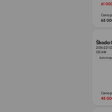
61 000
Cena p
65 00
Škoda 
2016
221 
135 kW
Auta kra
Cena 
45 00
Taniej 