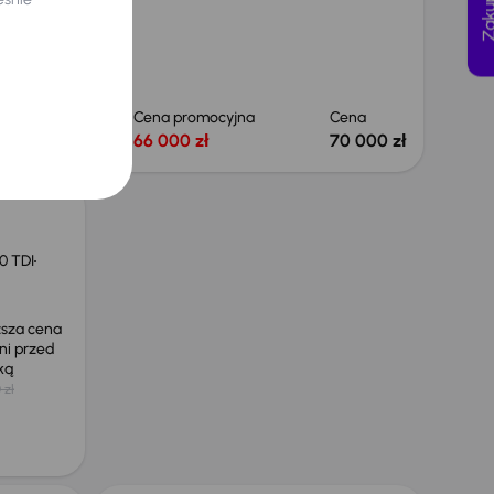
Cena
Cena promocyjna
Cena
66 000 zł
66 000 zł
70 000 zł
0 TDI
ższa cena
ni przed
żką
 zł
Taniej o 1 000 zł