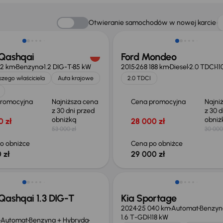
o 1 500 zł
Taniej o 1 000 zł
Otwieranie samochodów w nowej karcie
 Qashqai
Ford Mondeo
12 km
Benzyna
1.2 DIG-T
85 kW
2015
268 188 km
Diesel
2.0 TDCI
11
zego właściciela
Auta krajowe
2.0 TDCI
promocyjna
Najniższa cena
Cena promocyjna
Najni
z 30 dni przed
z 30 d
obniżką
obni
0 zł
28 000 zł
53 000 zł
30 000
o obniżce
Cena po obniżce
 zł
29 000 zł
ego taniej o 36 775 zł
Taniej o 1 000 zł
Qashqai 1.3 DIG-T
Kia Sportage
2024
25 040 km
Automat
Benzyn
1.6 T-GDI
118 kW
Automat
Benzyna + Hybryda