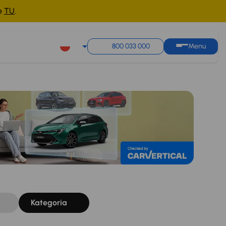
ne
TU
.
Sortuj według
Zapisz wyszukiwanie
800 033 000
Menu
Kategoria