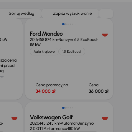
Sortuj według
Zapisz wyszukiwanie
Ford Mondeo
0 kW
2016
158 874 km
Benzyna
1.5 EcoBoost
118 kW
Auta krajowe
1.5 EcoBoost
ższa cena
ni przed
żką
 zł
Cena promocyjna
Cena
34 000 zł
36 000 zł
Taniej o 2 000 zł
Volkswagen Golf
a
2020
145 245 km
Automat
Benzyna
2.0 GTI Performance
180 kW