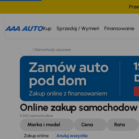
Prze
Szukam:
Zakup online
Anuluj wszystko
Kup
Sprzedaj / Wymień
Finansowanie
Samochody używane
Online zakup samochodo
3 560 samochodów
Marka i model
Cena
Rata
Zakup online
Anuluj wszystko