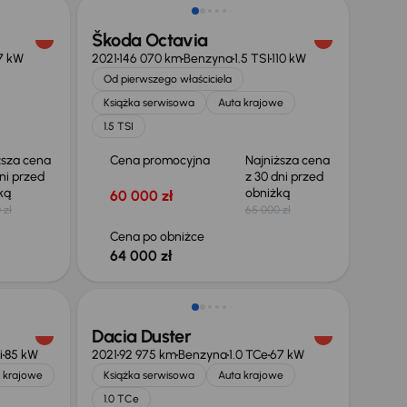
Škoda Octavia
7 kW
2021
146 070 km
Benzyna
1.5 TSI
110 kW
Od pierwszego właściciela
Książka serwisowa
Auta krajowe
1.5 TSI
ższa cena
Cena promocyjna
Najniższa cena
ni przed
z 30 dni przed
żką
obniżką
60 000 zł
 zł
65 000 zł
Cena po obniżce
64 000 zł
Taniej o 700 zł
Dacia Duster
i
85 kW
2021
92 975 km
Benzyna
1.0 TCe
67 kW
 krajowe
Książka serwisowa
Auta krajowe
1.0 TCe