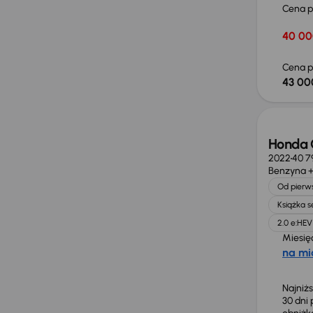
Cena 
40 00
Cena p
43 00
Taniej 
Honda C
2022
40 7
Benzyna +
Od pierws
Książka 
2.0 e:HEV
Miesię
na mi
Najniż
30 dni