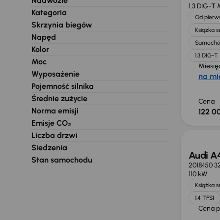
Nadwozie
1.3 DIG-T
Kategoria
Od pierws
Skrzynia biegów
Książka 
Napęd
Samochó
Kolor
1.3 DIG-
Moc
Miesię
Wyposażenie
na mi
Pojemność silnika
Średnie zużycie
Cena
Norma emisji
122 00
Taniej 
Emisje CO₂
Liczba drzwi
Siedzenia
Audi A
Stan samochodu
2018
150 3
110 kW
Książka 
1.4 TFSI
Cena 