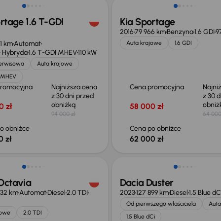
rtage 1.6 T-GDI
Kia Sportage
2016
79 966 km
Benzyna
1.6 GDI
9
71 km
Automat
Auta krajowe
1.6 GDI
 Hybryda
1.6 T-GDI MHEV
110 kW
serwisowa
Auta krajowe
I MHEV
promocyjna
Najniższa cena
Cena promocyjna
Najni
z 30 dni przed
z 30 d
obniżką
obni
0 zł
58 000 zł
94 000 zł
64 000
o obniżce
Cena po obniżce
0 zł
62 000 zł
o 1 500 zł
Możliwość odliczenia VAT
Octavia
Dacia Duster
432 km
Automat
Diesel
2.0 TDI
2023
127 899 km
Diesel
1.5 Blue dC
Od pierwszego właściciela
Auta
jowe
2.0 TDI
1.5 Blue dCi