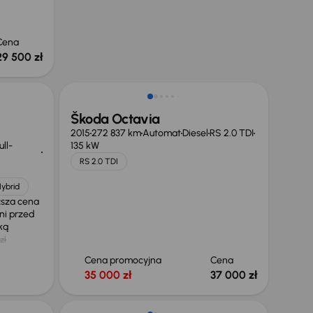
Cena
29 500 zł
Škoda Octavia
2015
272 837 km
Automat
Diesel
RS 2.0 TDI
ll-
135 kW
RS 2.0 TDI
Hybrid
ższa cena
ni przed
żką
zł
Cena promocyjna
Cena
35 000 zł
37 000 zł
Taniej o 500 zł