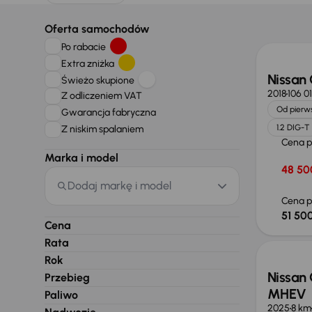
Taniej 
Oferta samochodów
Po rabacie
Extra zniżka
Nissan
Świeżo skupione
2018
106 0
Z odliczeniem VAT
Od pierws
Gwarancja fabryczna
1.2 DIG-T
Z niskim spalaniem
Cena 
Marka i model
48 50
Dodaj markę i model
Cena p
51 500
Od now
Cena
Rata
Rok
Nissan 
Przebieg
MHEV
Paliwo
2025
8 km