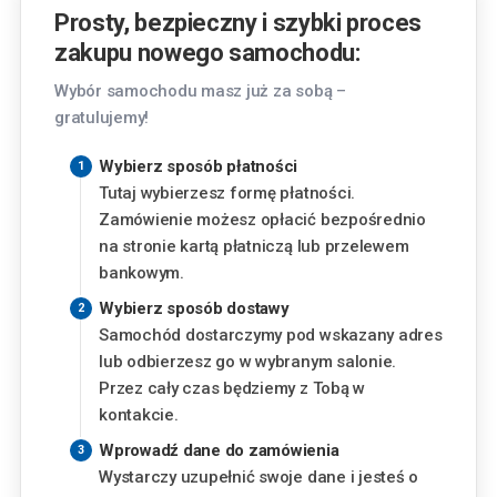
Kraków
Prosty, bezpieczny i szybki proces
Pasternik 69, 31-354 Kraków
zakupu nowego samochodu:
Lublin
Wybór samochodu masz już za sobą –
Chemiczna 5, 20-329 Lublin
gratulujemy!
Piaseczno
Wybierz sposób płatności
Okulickiego 3, 05-500 Piaseczno
Tutaj wybierzesz formę płatności.
Zamówienie możesz opłacić bezpośrednio
Finansowanie
Poznań
na stronie kartą płatniczą lub przelewem
Szwajcarska 14, 61-285 Poznań
bankowym.
Miesięczna rata
Wybierz sposób dostawy
Radom
Samochód dostarczymy pod wskazany adres
149
zł
Aleja Józefa Grzecznarowskiego 28, 26-610
od
lub odbierzesz go w wybranym salonie.
Radom
Przez cały czas będziemy z Tobą w
Wysokość wkładu własnego
kontakcie.
Rzeszów
Wyzwolenia 2, 35-501 Rzeszów
%
Wprowadź dane do zamówienia
Wystarczy uzupełnić swoje dane i jesteś o
Warszawa - Aleje Jerozolimskie