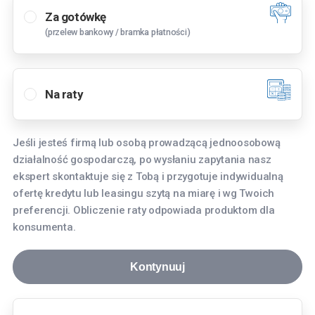
Za gotówkę
(przelew bankowy / bramka płatności)
Wybierz oddział
Bielany Wrocławskie
Na raty
Tyniecka 3, 55-040 Bielany Wrocławskie
Bydgoszcz
Jeśli jesteś firmą lub osobą prowadzącą jednoosobową
Fordońska 268, 85-752 Bydgoszcz
działalność gospodarczą, po wysłaniu zapytania nasz
Gdańsk
ekspert skontaktuje się z Tobą i przygotuje indywidualną
ofertę kredytu lub leasingu szytą na miarę i wg Twoich
aleja Grunwaldzka 256, 80-236 Gdańsk
preferencji. Obliczenie raty odpowiada produktom dla
Gdynia
konsumenta.
Hutnicza 8, 81-061 Gdynia
Kontynuuj
Katowice
Aleja Roździeńskiego 91, 40-203 Katowice