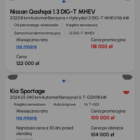
Nissan Qashqai 1.3 DIG-T MHEV
2025
8 km
Automat
Benzyna + Hybryda
1.3 DIG-T MHEV
116 kW
Od pierwszego właściciela
Książka serwisowa
Samochód demonstracyjny
1.3 DIG-T MHEV
Miesięczna rata
Cena promocyjna
na miarę
118 000 zł
Cena
122 000 zł
Taniej o 1 000 zł
Kia Sportage
2024
25 040 km
Automat
Benzyna
1.6 T-GDI
118 kW
Książka serwisowa
Auta krajowe
1.6 T-GDI
Miesięczna rata
Cena promocyjna
na miarę
100 000 zł
Najniższa cena z 30 dni przed
Cena po obniżce
obniżką
104 000 zł
105 000 zł