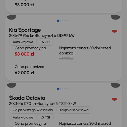
93 000 zł
Taniej o 2 000 zł
Kia Sportage
2016
79 966 km
Benzyna
1.6 GDI
97 kW
Auta krajowe
1.6 GDI
Cena promocyjna
Najniższa cena z 30 dni przed
obniżką
58 000 zł
64 000 zł
Cena po obniżce
62 000 zł
Taniej o 1 000 zł
Škoda Octavia
2021
146 070 km
Benzyna
1.5 TSI
110 kW
Od pierwszego właściciela
Książka serwisowa
Auta krajowe
1.5 TSI
Cena promocyjna
Najniższa cena z 30 dni przed