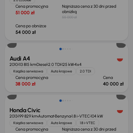
Cena promocyjna
Najniższa cena z 30 dni przed
obniżką
51 000 zł
55 000 zł
Cena po obniżce
54 000 zł
Audi A4
2010
113 815 km
Diesel
2.0 TDI
125 kW
4x4
Książka serwisowa
Auta krajowe
2.0 TDI
Cena promocyjna
Cena
38 000 zł
40 000 zł
Taniej o 500 zł
Honda Civic
2013
199 829 km
Automat
Benzyna
1.8 i-VTEC
104 kW
Książka serwisowa
Auta krajowe
1.8 i-VTEC
Cena promocyjna
Najniższa cena z 30 dni przed