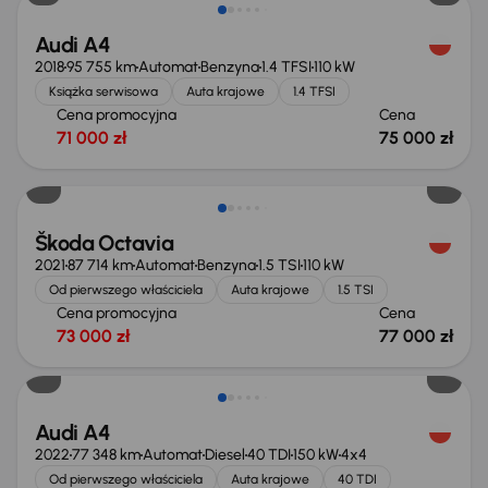
Audi A4
2018
95 755 km
Automat
Benzyna
1.4 TFSI
110 kW
Książka serwisowa
Auta krajowe
1.4 TFSI
Cena promocyjna
Cena
71 000 zł
75 000 zł
Możliwość odliczenia VAT
Škoda Octavia
2021
87 714 km
Automat
Benzyna
1.5 TSI
110 kW
Od pierwszego właściciela
Auta krajowe
1.5 TSI
Cena promocyjna
Cena
73 000 zł
77 000 zł
Taniej o 1 000 zł
Audi A4
2022
77 348 km
Automat
Diesel
40 TDI
150 kW
4x4
Od pierwszego właściciela
Auta krajowe
40 TDI