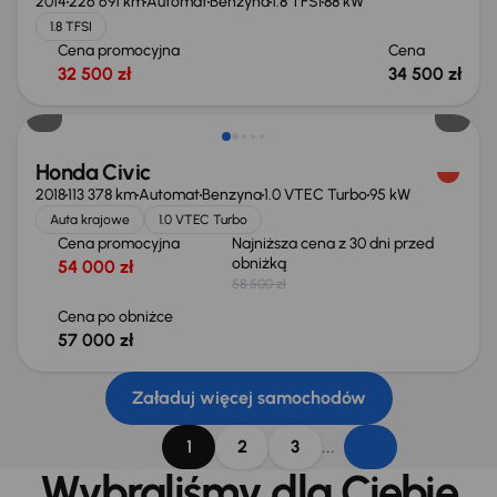
2014
226 691 km
Automat
Benzyna
1.8 TFSI
88 kW
1.8 TFSI
Cena promocyjna
Cena
32 500 zł
34 500 zł
Taniej o 1 500 zł
Honda Civic
2018
113 378 km
Automat
Benzyna
1.0 VTEC Turbo
95 kW
Auta krajowe
1.0 VTEC Turbo
Cena promocyjna
Najniższa cena z 30 dni przed
obniżką
54 000 zł
58 500 zł
Cena po obniżce
57 000 zł
Załaduj więcej samochodów
...
1
2
3
Wybraliśmy dla Ciebie