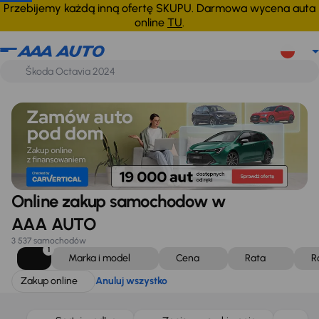
Zakup online
Anuluj wszystko
Przebijemy każdą inną ofertę SKUPU. Darmowa wycena auta
online
TU
.
Online zakup samochodow w
AAA AUTO
3 537 samochodów
1
Marka i model
Cena
Rata
R
Zakup online
Anuluj wszystko
Taniej o 1 000 zł