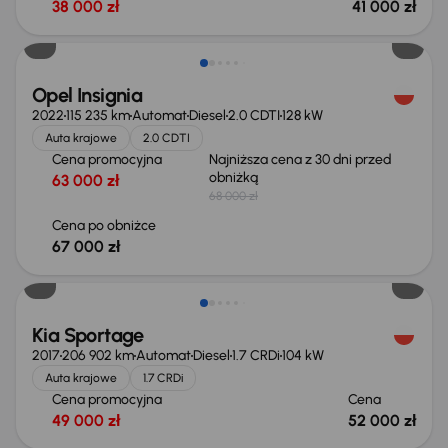
38 000 zł
41 000 zł
Taniej o 1 000 zł
Opel Insignia
2022
115 235 km
Automat
Diesel
2.0 CDTI
128 kW
Auta krajowe
2.0 CDTI
Cena promocyjna
Najniższa cena z 30 dni przed
obniżką
63 000 zł
68 000 zł
Cena po obniżce
67 000 zł
Kia Sportage
2017
206 902 km
Automat
Diesel
1.7 CRDi
104 kW
Auta krajowe
1.7 CRDi
Cena promocyjna
Cena
49 000 zł
52 000 zł