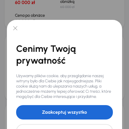
obniżką
60 000 zł
65 000 zł
Cena po obniżce
64 000 zł
Taniej o 1 500 zł
Cenimy Twoją
Škoda Octavia
2017
232 432 km
Automat
Diesel
2.0 TDI
110 kW
prywatność
Auta krajowe
2.0 TDI
Cena promocyjna
Najniższa cena z 30 dni przed
obniżką
40 000 zł
Używamy plików cookie, aby przeglądanie naszej
44 500 zł
witryny było dla Ciebie jak najwygodniejsze. Pliki
cookie służą nam do ulepszania naszych usług, a
Cena po obniżce
jednocześnie możemy lepiej oferować Ci treści, które
43 000 zł
Możliwość odliczenia VAT
mogą być dla Ciebie interesujące i przydatne.
Zaakceptuj wszystko
Dacia Duster
2023
127 899 km
Diesel
1.5 Blue dCi
85 kW