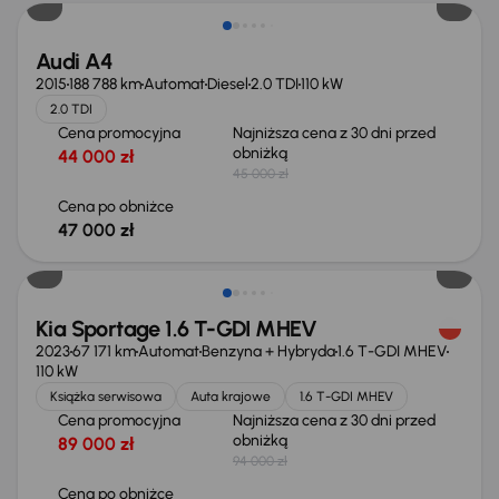
Audi A4
2015
188 788 km
Automat
Diesel
2.0 TDI
110 kW
2.0 TDI
Cena promocyjna
Najniższa cena z 30 dni przed
obniżką
44 000 zł
45 000 zł
Cena po obniżce
47 000 zł
Taniej o 1 000 zł
Kia Sportage 1.6 T-GDI MHEV
2023
67 171 km
Automat
Benzyna + Hybryda
1.6 T-GDI MHEV
110 kW
Książka serwisowa
Auta krajowe
1.6 T-GDI MHEV
Cena promocyjna
Najniższa cena z 30 dni przed
obniżką
89 000 zł
94 000 zł
Cena po obniżce