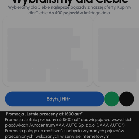
Wybieramy dla Ciebie
najlepsze pojazdy
z naszej oferty. Kupimy
dla Ciebie
do 400 pojazdów
każdego dnia.
Edytuj filtr
Promocja „Letnie przeceny aż 1500 aut”
Promocja „Letnie przeceny aż 1500 aut” obowiązuje we wszystkich
placówkach Autocentrum AAA AUTO Sp. z o.o. („AAA AUTO”).
Promocja polega na możliwości nabycia wybranych pojazdów
przecenionych, wskazanych w serwisie internetowym