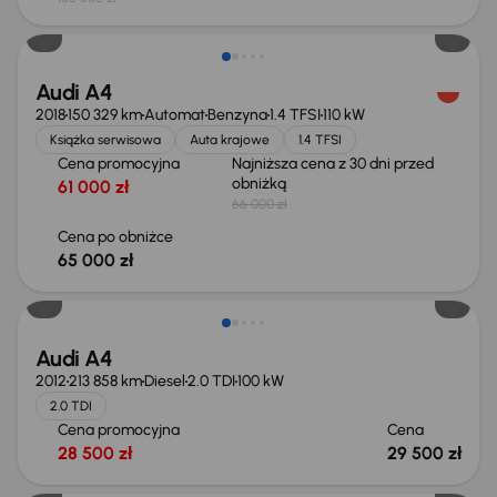
Taniej o 1 000 zł
Audi A4
2018
150 329 km
Automat
Benzyna
1.4 TFSI
110 kW
Książka serwisowa
Auta krajowe
1.4 TFSI
Cena promocyjna
Najniższa cena z 30 dni przed
obniżką
61 000 zł
66 000 zł
Cena po obniżce
65 000 zł
Audi A4
2012
213 858 km
Diesel
2.0 TDI
100 kW
2.0 TDI
Cena promocyjna
Cena
28 500 zł
29 500 zł