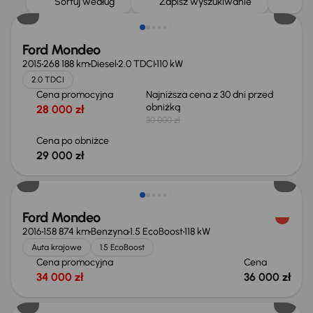
Sortuj według
Zapisz wyszukiwanie
Ford Mondeo
2015
268 188 km
Diesel
2.0 TDCI
110 kW
2.0 TDCI
Cena promocyjna
Najniższa cena z 30 dni przed
obniżką
28 000 zł
30 000 zł
Cena po obniżce
29 000 zł
Ford Mondeo
2016
158 874 km
Benzyna
1.5 EcoBoost
118 kW
Auta krajowe
1.5 EcoBoost
Cena promocyjna
Cena
34 000 zł
36 000 zł
Od nowego taniej o 36 775 zł