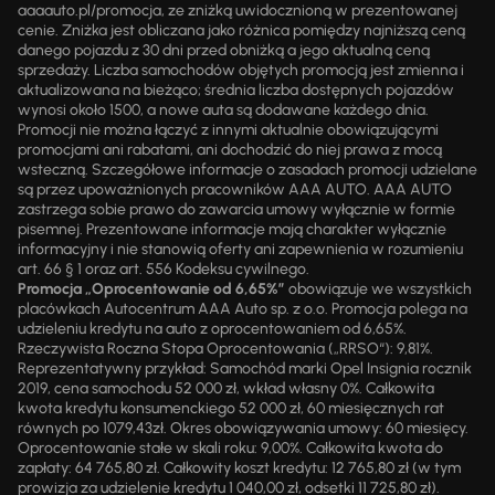
aaaauto.pl/promocja, ze zniżką uwidocznioną w prezentowanej
cenie. Zniżka jest obliczana jako różnica pomiędzy najniższą ceną
danego pojazdu z 30 dni przed obniżką a jego aktualną ceną
sprzedaży. Liczba samochodów objętych promocją jest zmienna i
aktualizowana na bieżąco; średnia liczba dostępnych pojazdów
wynosi około 1500, a nowe auta są dodawane każdego dnia.
Promocji nie można łączyć z innymi aktualnie obowiązującymi
promocjami ani rabatami, ani dochodzić do niej prawa z mocą
wsteczną. Szczegółowe informacje o zasadach promocji udzielane
są przez upoważnionych pracowników AAA AUTO. AAA AUTO
zastrzega sobie prawo do zawarcia umowy wyłącznie w formie
pisemnej. Prezentowane informacje mają charakter wyłącznie
informacyjny i nie stanowią oferty ani zapewnienia w rozumieniu
art. 66 § 1 oraz art. 556 Kodeksu cywilnego.
Promocja „Oprocentowanie od 6,65%”
obowiązuje we wszystkich
placówkach Autocentrum AAA Auto sp. z o.o. Promocja polega na
udzieleniu kredytu na auto z oprocentowaniem od 6,65%.
Rzeczywista Roczna Stopa Oprocentowania („RRSO“): 9,81%.
Reprezentatywny przykład: Samochód marki Opel Insignia rocznik
2019, cena samochodu 52 000 zł, wkład własny 0%. Całkowita
kwota kredytu konsumenckiego 52 000 zł, 60 miesięcznych rat
równych po 1079,43zł. Okres obowiązywania umowy: 60 miesięcy.
Oprocentowanie stałe w skali roku: 9,00%. Całkowita kwota do
zapłaty: 64 765,80 zł. Całkowity koszt kredytu: 12 765,80 zł (w tym
prowizja za udzielenie kredytu 1 040,00 zł, odsetki 11 725,80 zł).