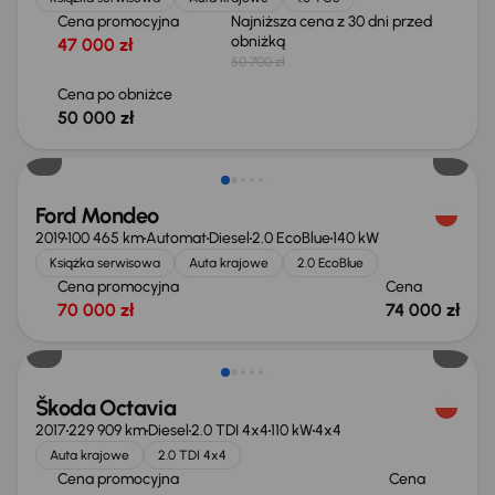
Cena promocyjna
Najniższa cena z 30 dni przed
obniżką
47 000 zł
50 700 zł
Cena po obniżce
50 000 zł
Ford Mondeo
2019
100 465 km
Automat
Diesel
2.0 EcoBlue
140 kW
Książka serwisowa
Auta krajowe
2.0 EcoBlue
Cena promocyjna
Cena
70 000 zł
74 000 zł
Škoda Octavia
2017
229 909 km
Diesel
2.0 TDI 4x4
110 kW
4x4
Auta krajowe
2.0 TDI 4x4
Cena promocyjna
Cena