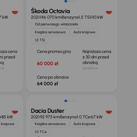
Škoda Octavia
7 kW
2021
146 070 km
Benzyna
1.5 TSI
110 kW
Od pierwszego właściciela
Książka serwisowa
Auta krajowe
1.5 TSI
ższa cena
Cena promocyjna
Najniższa cena
ni przed
z 30 dni przed
żką
obniżką
60 000 zł
 zł
65 000 zł
Cena po obniżce
64 000 zł
Taniej o 700 zł
Dacia Duster
i
85 kW
2021
92 975 km
Benzyna
1.0 TCe
67 kW
 krajowe
Książka serwisowa
Auta krajowe
1.0 TCe