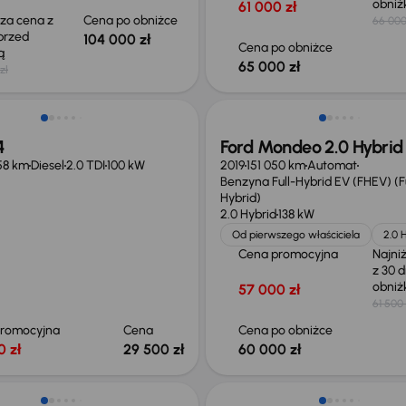
obni
61 000 zł
sza cena z
Cena po obniżce
66 000
 przed
104 000 zł
Cena po obniżce
ką
65 000 zł
zł
Taniej o 1 500 zł
4
Ford Mondeo 2.0 Hybrid
58 km
Diesel
2.0 TDI
100 kW
2019
151 050 km
Automat
Benzyna Full-Hybrid EV (FHEV) (Fu
Hybrid)
2.0 Hybrid
138 kW
Od pierwszego właściciela
2.0 
Cena promocyjna
Najni
z 30 d
obni
57 000 zł
61 500 
promocyjna
Cena
Cena po obniżce
0 zł
29 500 zł
60 000 zł
o 1 000 zł