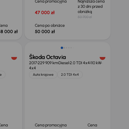
Cena promocyjna
Najniższa cena
z 30 dni przed
obniżką
47 000 zł
50 700 zł
Cena
Cena po obniżce
58 000 zł
50 000 zł
Škoda Octavia
2017
229 909 km
Diesel
2.0 TDI 4x4
110 kW
4x4
e
Auta krajowe
2.0 TDI 4x4
Cena
Cena promocyjna
Cena