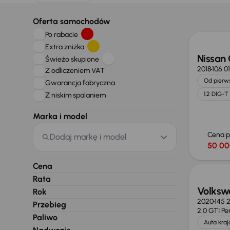
Oferta samochodów
Po rabacie
Extra zniżka
Nissan
Świeżo skupione
2018
106 0
Z odliczeniem VAT
Od pierws
Gwarancja fabryczna
1.2 DIG-T
Z niskim spalaniem
Marka i model
Cena 
Dodaj markę i model
50 00
Taniej 
Cena
Rata
Volksw
Rok
2020
145 
Przebieg
2.0 GTI P
Paliwo
Auta kra