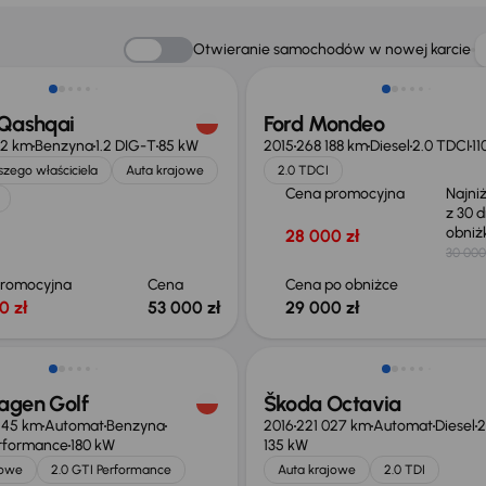
Taniej o 1 000 zł
Otwieranie samochodów w nowej karcie
 Qashqai
Ford Mondeo
12 km
Benzyna
1.2 DIG-T
85 kW
2015
268 188 km
Diesel
2.0 TDCI
11
zego właściciela
Auta krajowe
2.0 TDCI
Cena promocyjna
Najni
z 30 d
obni
28 000 zł
30 000
promocyjna
Cena
Cena po obniżce
0 zł
53 000 zł
29 000 zł
o 2 000 zł
agen Golf
Škoda Octavia
245 km
Automat
Benzyna
2016
221 027 km
Automat
Diesel
2
erformance
180 kW
135 kW
jowe
2.0 GTI Performance
Auta krajowe
2.0 TDI