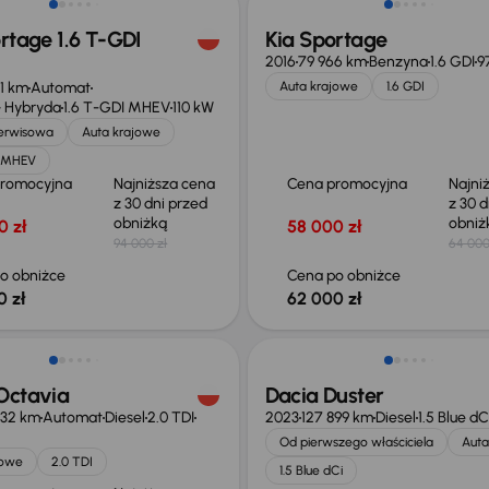
rtage 1.6 T-GDI
Kia Sportage
2016
79 966 km
Benzyna
1.6 GDI
9
71 km
Automat
Auta krajowe
1.6 GDI
 Hybryda
1.6 T-GDI MHEV
110 kW
serwisowa
Auta krajowe
I MHEV
promocyjna
Najniższa cena
Cena promocyjna
Najni
z 30 dni przed
z 30 d
obniżką
obni
0 zł
58 000 zł
94 000 zł
64 000
o obniżce
Cena po obniżce
0 zł
62 000 zł
o 1 500 zł
Możliwość odliczenia VAT
Octavia
Dacia Duster
432 km
Automat
Diesel
2.0 TDI
2023
127 899 km
Diesel
1.5 Blue dC
Od pierwszego właściciela
Auta
jowe
2.0 TDI
1.5 Blue dCi