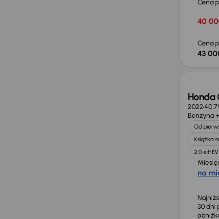
Cena 
40 00
Cena p
43 00
Taniej 
Honda C
2022
40 7
Benzyna +
Od pierws
Książka 
2.0 e:HEV
Miesię
na mi
Najniż
30 dni
obniż