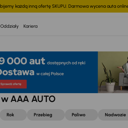
bijemy każdą inną ofertę SKUPU. Darmowa wycena auta onli
Oddziały
Kariera
w w AAA AUTO
Rok
Przebieg
Paliwo
Nadwozie