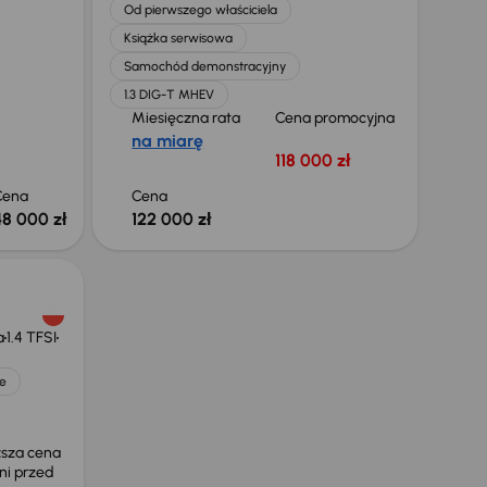
Od pierwszego właściciela
Książka serwisowa
Samochód demonstracyjny
1.3 DIG-T MHEV
Miesięczna rata
Cena promocyjna
na miarę
118 000 zł
Cena
Cena
48 000 zł
122 000 zł
a
1.4 TFSI
e
ższa cena
ni przed