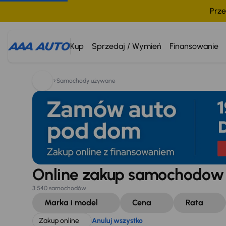
Prze
Szukam:
Zakup online
Anuluj wszystko
Kup
Sprzedaj / Wymień
Finansowanie
Samochody używane
Online zakup samochodo
3 540 samochodów
Marka i model
Cena
Rata
Zakup online
Anuluj wszystko