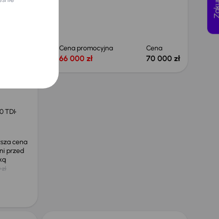
Cena
Cena promocyjna
Cena
66 000 zł
66 000 zł
70 000 zł
0 TDI
ższa cena
ni przed
żką
 zł
Taniej o 1 000 zł