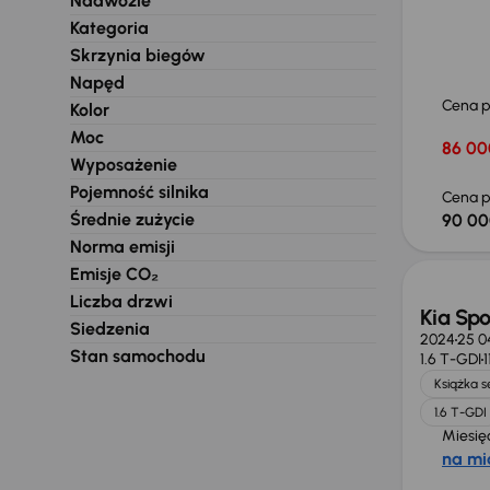
Nadwozie
Kategoria
Skrzynia biegów
Napęd
Cena 
Kolor
Moc
86 00
Wyposażenie
Pojemność silnika
Cena p
Średnie zużycie
90 00
Taniej 
Norma emisji
Emisje CO₂
Liczba drzwi
Kia Sp
Siedzenia
2024
25 0
Stan samochodu
1.6 T-GDI
Książka 
1.6 T-GDI
Miesię
na mi