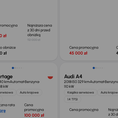
promocyjna
Najniższa cena
z 30 dni przed
obniżką
0 zł
92 000 zł
o obniżce
Cena promocyjna
0 zł
45 000 zł
o 1 000 zł
Taniej o 1 000 zł
ortage
Audi A4
40 km
Automat
Benzyna
2018
150 329 km
Automat
Benzyn
118 kW
110 kW
serwisowa
Auta krajowe
Książka serwisowa
Auta krajow
1.4 TFSI
czna rata
Cena
promocyjna
Cena promocyjna
Najni
arę
z 30 d
100 000 zł