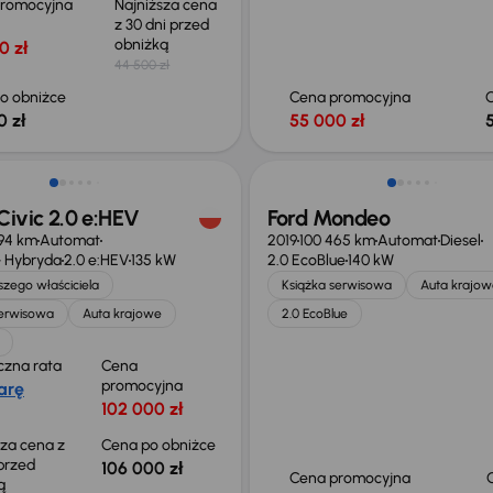
promocyjna
Najniższa cena
z 30 dni przed
obniżką
0 zł
44 500 zł
o obniżce
Cena promocyjna
0 zł
55 000 zł
o 2 000 zł
ivic 2.0 e:HEV
Ford Mondeo
94 km
Automat
2019
100 465 km
Automat
Diesel
 Hybryda
2.0 e:HEV
135 kW
2.0 EcoBlue
140 kW
zego właściciela
Książka serwisowa
Auta krajow
serwisowa
Auta krajowe
2.0 EcoBlue
czna rata
Cena
promocyjna
arę
102 000 zł
sza cena z
Cena po obniżce
 przed
106 000 zł
Cena promocyjna
ką