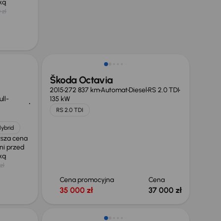
żką
 zł
Škoda Octavia
2015
272 837 km
Automat
Diesel
RS 2.0 TDI
ll-
135 kW
RS 2.0 TDI
Hybrid
ższa cena
ni przed
żką
zł
Cena promocyjna
Cena
35 000 zł
37 000 zł
Taniej o 1 500 zł