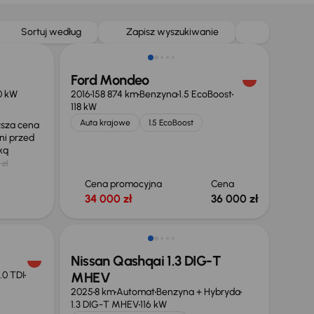
Sortuj według
Zapisz wyszukiwanie
Ford Mondeo
0 kW
2016
158 874 km
Benzyna
1.5 EcoBoost
118 kW
Auta krajowe
1.5 EcoBoost
ższa cena
ni przed
żką
 zł
Cena promocyjna
Cena
34 000 zł
36 000 zł
Od nowego taniej o 36 775 zł
Nissan Qashqai 1.3 DIG-T
.0 TDI
MHEV
2025
8 km
Automat
Benzyna + Hybryda
1.3 DIG-T MHEV
116 kW