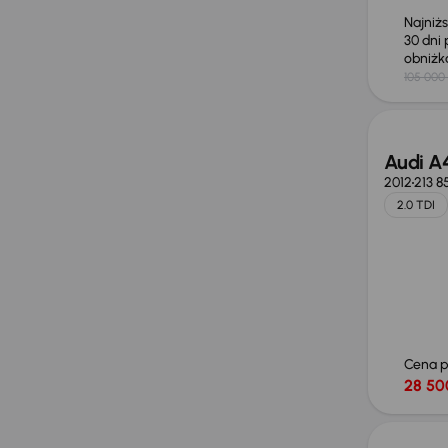
Najniż
30 dni
obniż
105 000 
Audi A
2012
213 8
2.0 TDI
Cena 
28 50
Taniej 