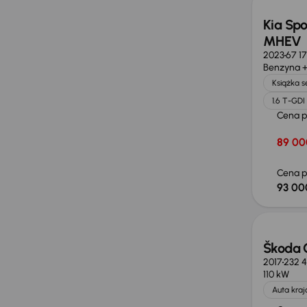
Kia Spo
MHEV
2023
67 1
Benzyna +
Książka 
1.6 T-GD
Cena 
89 00
Cena p
93 00
Taniej 
Škoda 
2017
232 
110 kW
Auta kra