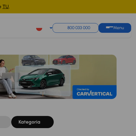
ne
TU
.
Sortuj według
Zapisz wyszukiwanie
800 033 000
Menu
Kategoria