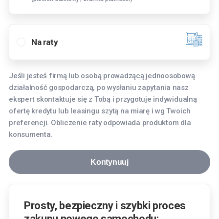
Wybierz oddział
Bielany Wrocławskie
Na raty
Tyniecka 3, 55-040 Bielany Wrocławskie
Bydgoszcz
Jeśli jesteś firmą lub osobą prowadzącą jednoosobową
Fordońska 268, 85-752 Bydgoszcz
działalność gospodarczą, po wysłaniu zapytania nasz
Gdańsk
ekspert skontaktuje się z Tobą i przygotuje indywidualną
ofertę kredytu lub leasingu szytą na miarę i wg Twoich
aleja Grunwaldzka 256, 80-236 Gdańsk
preferencji. Obliczenie raty odpowiada produktom dla
Gdynia
konsumenta.
Hutnicza 8, 81-061 Gdynia
Kontynuuj
Katowice
Aleja Roździeńskiego 91, 40-203 Katowice
Kraków
Prosty, bezpieczny i szybki proces
Pasternik 69, 31-354 Kraków
zakupu nowego samochodu: