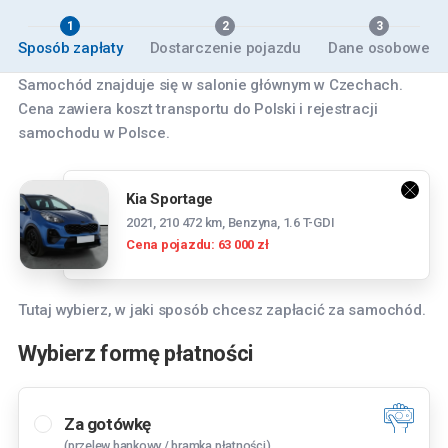
1
2
3
Sposób zapłaty
Dostarczenie pojazdu
Dane osobowe
Samochód znajduje się w salonie głównym w Czechach.
Cena zawiera koszt transportu do Polski i rejestracji
samochodu w Polsce.
Kia Sportage
2021, 210 472 km, Benzyna, 1.6 T-GDI
Cena pojazdu: 63 000 zł
Tutaj wybierz, w jaki sposób chcesz zapłacić za samochód.
Wybierz formę płatności
Za gotówkę
(przelew bankowy / bramka płatności)