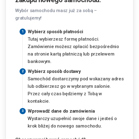
Lublin
Wybór samochodu masz już za sobą –
Chemiczna 5, 20-329 Lublin
gratulujemy!
Piaseczno
Wybierz sposób płatności
Okulickiego 3, 05-500 Piaseczno
Tutaj wybierzesz formę płatności.
Zamówienie możesz opłacić bezpośrednio
Finansowanie
Poznań
na stronie kartą płatniczą lub przelewem
Szwajcarska 14, 61-285 Poznań
bankowym.
Miesięczna rata
Wybierz sposób dostawy
Radom
Samochód dostarczymy pod wskazany adres
375
zł
Aleja Józefa Grzecznarowskiego 28, 26-610
od
lub odbierzesz go w wybranym salonie.
Radom
Przez cały czas będziemy z Tobą w
Wysokość wkładu własnego
kontakcie.
Rzeszów
Wyzwolenia 2, 35-501 Rzeszów
%
Wprowadź dane do zamówienia
Wystarczy uzupełnić swoje dane i jesteś o
Warszawa - Aleje Jerozolimskie
krok bliżej do nowego samochodu.
al. Jerozolimskie 148, 02-486 Warszawa