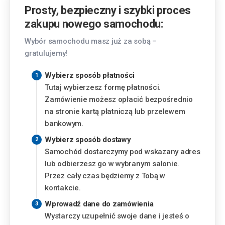
Kraków
Prosty, bezpieczny i szybki proces
Pasternik 69, 31-354 Kraków
zakupu nowego samochodu:
Lublin
Wybór samochodu masz już za sobą –
Chemiczna 5, 20-329 Lublin
gratulujemy!
Piaseczno
Wybierz sposób płatności
Okulickiego 3, 05-500 Piaseczno
Tutaj wybierzesz formę płatności.
Zamówienie możesz opłacić bezpośrednio
Finansowanie
Poznań
na stronie kartą płatniczą lub przelewem
Szwajcarska 14, 61-285 Poznań
bankowym.
Miesięczna rata
Wybierz sposób dostawy
Radom
Samochód dostarczymy pod wskazany adres
375
zł
Aleja Józefa Grzecznarowskiego 28, 26-610
od
lub odbierzesz go w wybranym salonie.
Radom
Przez cały czas będziemy z Tobą w
Wysokość wkładu własnego
kontakcie.
Rzeszów
Wyzwolenia 2, 35-501 Rzeszów
%
Wprowadź dane do zamówienia
Wystarczy uzupełnić swoje dane i jesteś o
Warszawa - Aleje Jerozolimskie