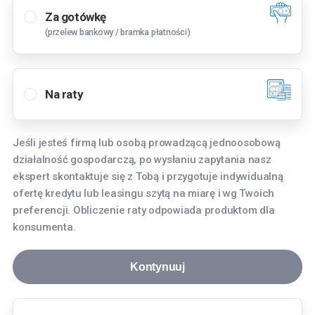
Za gotówkę
(przelew bankowy / bramka płatności)
Wybierz oddział
Bielany Wrocławskie
Na raty
Tyniecka 3, 55-040 Bielany Wrocławskie
Bydgoszcz
Jeśli jesteś firmą lub osobą prowadzącą jednoosobową
Fordońska 268, 85-752 Bydgoszcz
działalność gospodarczą, po wysłaniu zapytania nasz
Gdańsk
ekspert skontaktuje się z Tobą i przygotuje indywidualną
ofertę kredytu lub leasingu szytą na miarę i wg Twoich
aleja Grunwaldzka 256, 80-236 Gdańsk
preferencji. Obliczenie raty odpowiada produktom dla
Gdynia
konsumenta.
Hutnicza 8, 81-061 Gdynia
Kontynuuj
Katowice
Aleja Roździeńskiego 91, 40-203 Katowice