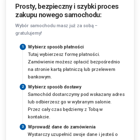
Kraków
Prosty, bezpieczny i szybki proces
Pasternik 69, 31-354 Kraków
zakupu nowego samochodu:
Lublin
Wybór samochodu masz już za sobą –
Chemiczna 5, 20-329 Lublin
gratulujemy!
Piaseczno
Wybierz sposób płatności
Okulickiego 3, 05-500 Piaseczno
Tutaj wybierzesz formę płatności.
Zamówienie możesz opłacić bezpośrednio
Finansowanie
Poznań
na stronie kartą płatniczą lub przelewem
Szwajcarska 14, 61-285 Poznań
bankowym.
Miesięczna rata
Wybierz sposób dostawy
Radom
Samochód dostarczymy pod wskazany adres
277
zł
Aleja Józefa Grzecznarowskiego 28, 26-610
od
lub odbierzesz go w wybranym salonie.
Radom
Przez cały czas będziemy z Tobą w
Wysokość wkładu własnego
kontakcie.
Rzeszów
Wyzwolenia 2, 35-501 Rzeszów
%
Wprowadź dane do zamówienia
Wystarczy uzupełnić swoje dane i jesteś o
Warszawa - Aleje Jerozolimskie