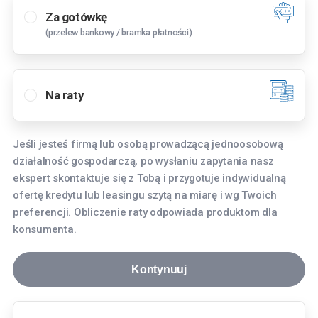
Za gotówkę
(przelew bankowy / bramka płatności)
Wybierz oddział
Bielany Wrocławskie
Na raty
Tyniecka 3, 55-040 Bielany Wrocławskie
Bydgoszcz
Jeśli jesteś firmą lub osobą prowadzącą jednoosobową
Fordońska 268, 85-752 Bydgoszcz
działalność gospodarczą, po wysłaniu zapytania nasz
Gdańsk
ekspert skontaktuje się z Tobą i przygotuje indywidualną
ofertę kredytu lub leasingu szytą na miarę i wg Twoich
aleja Grunwaldzka 256, 80-236 Gdańsk
preferencji. Obliczenie raty odpowiada produktom dla
Gdynia
konsumenta.
Hutnicza 8, 81-061 Gdynia
Kontynuuj
Katowice
Aleja Roździeńskiego 91, 40-203 Katowice