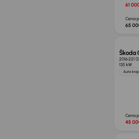
61 000
Cena p
65 00
Škoda 
2016
221 
135 kW
Auta kra
Cena 
45 00
Taniej 