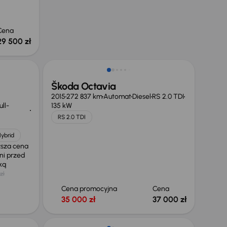
Cena
29 500 zł
Škoda Octavia
2015
272 837 km
Automat
Diesel
RS 2.0 TDI
ll-
135 kW
RS 2.0 TDI
Hybrid
ższa cena
ni przed
żką
zł
Cena promocyjna
Cena
35 000 zł
37 000 zł
Taniej o 500 zł