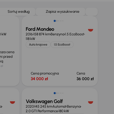
Sortuj według
Zapisz wyszukiwanie
Ford Mondeo
0 kW
2016
158 874 km
Benzyna
1.5 EcoBoost
118 kW
Auta krajowe
1.5 EcoBoost
ższa cena
ni przed
żką
 zł
Cena promocyjna
Cena
34 000 zł
36 000 zł
Taniej o 2 000 zł
Volkswagen Golf
a
2020
145 245 km
Automat
Benzyna
2.0 GTI Performance
180 kW