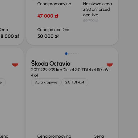
Cena promocyjna
Najniższa cena
z 30 dni przed
obniżką
47 000 zł
50 700 zł
Cena
Cena po obniżce
58 000 zł
50 000 zł
Škoda Octavia
2017
229 909 km
Diesel
2.0 TDI 4x4
110 kW
4x4
e
Auta krajowe
2.0 TDI 4x4
Cena
Cena promocyjna
Cena