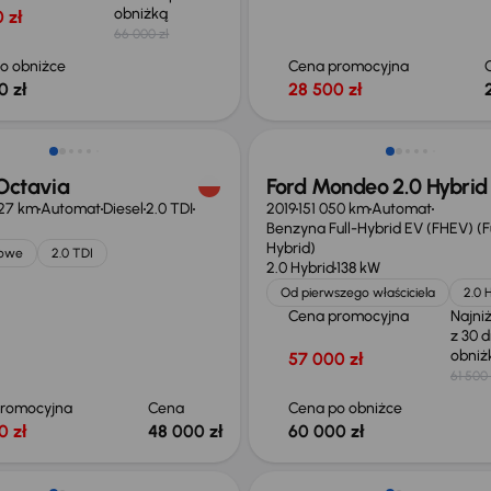
obniżką
 zł
66 000 zł
o obniżce
Cena promocyjna
0 zł
28 500 zł
Taniej o 1 500 zł
Octavia
Ford Mondeo 2.0 Hybrid
027 km
Automat
Diesel
2.0 TDI
2019
151 050 km
Automat
Benzyna Full-Hybrid EV (FHEV) (Fu
Hybrid)
jowe
2.0 TDI
2.0 Hybrid
138 kW
Od pierwszego właściciela
2.0 
Cena promocyjna
Najni
z 30 d
obni
57 000 zł
61 500 
promocyjna
Cena
Cena po obniżce
0 zł
48 000 zł
60 000 zł
o 1 000 zł