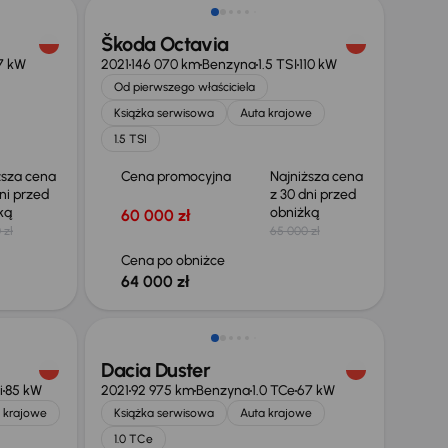
Škoda Octavia
7 kW
2021
146 070 km
Benzyna
1.5 TSI
110 kW
Od pierwszego właściciela
Książka serwisowa
Auta krajowe
1.5 TSI
ższa cena
Cena promocyjna
Najniższa cena
ni przed
z 30 dni przed
żką
obniżką
60 000 zł
 zł
65 000 zł
Cena po obniżce
64 000 zł
Taniej o 700 zł
Dacia Duster
i
85 kW
2021
92 975 km
Benzyna
1.0 TCe
67 kW
 krajowe
Książka serwisowa
Auta krajowe
1.0 TCe