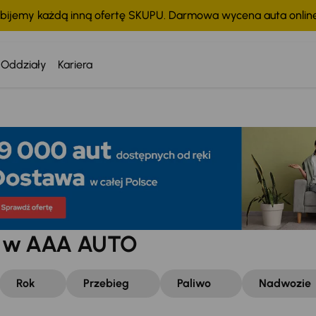
bijemy każdą inną ofertę SKUPU. Darmowa wycena auta onli
Oddziały
Kariera
w w AAA AUTO
Rok
Przebieg
Paliwo
Nadwozie