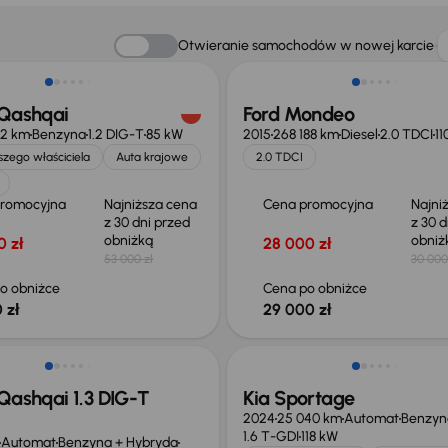
o 1 500 zł
Taniej o 1 000 zł
Otwieranie samochodów w nowej karcie
 Qashqai
Ford Mondeo
12 km
Benzyna
1.2 DIG-T
85 kW
2015
268 188 km
Diesel
2.0 TDCI
11
zego właściciela
Auta krajowe
2.0 TDCI
promocyjna
Najniższa cena
Cena promocyjna
Najni
z 30 dni przed
z 30 d
obniżką
obni
0 zł
28 000 zł
53 000 zł
30 000
o obniżce
Cena po obniżce
 zł
29 000 zł
ego taniej o 36 775 zł
Taniej o 1 000 zł
Qashqai 1.3 DIG-T
Kia Sportage
2024
25 040 km
Automat
Benzyn
1.6 T-GDI
118 kW
Automat
Benzyna + Hybryda