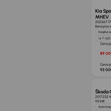
Kia Spo
MHEV
2023
67 1
Benzyna +
Książka 
1.6 T-GD
Cena 
89 00
Cena p
93 00
Taniej 
Škoda 
2017
232 
110 kW
Auta kra