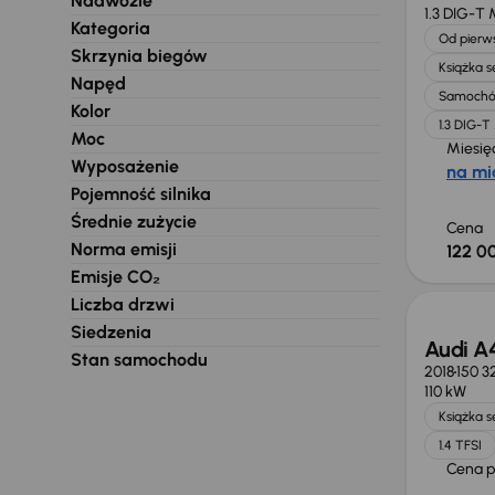
Nadwozie
1.3 DIG-T
Kategoria
Od pierws
Skrzynia biegów
Książka 
Napęd
Samochó
Kolor
1.3 DIG-
Moc
Miesię
Wyposażenie
na mi
Pojemność silnika
Średnie zużycie
Cena
Norma emisji
122 00
Taniej 
Emisje CO₂
Liczba drzwi
Siedzenia
Audi A
Stan samochodu
2018
150 3
110 kW
Książka 
1.4 TFSI
Cena 