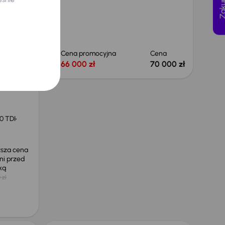
Cena
Cena promocyjna
Cena
66 000 zł
66 000 zł
70 000 zł
0 TDI
ższa cena
ni przed
żką
 zł
Taniej o 1 000 zł