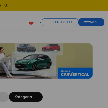
ne
TU
.
Sortuj według
Zapisz wyszukiwanie
800 033 000
Menu
Kategoria