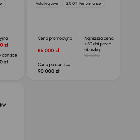
e
Auta krajowe
2.0 GTI Performance
yjna
Cena promocyjna
Najniższa cena
z 30 dni przed
0 zł
obniżką
86 000 zł
 obniżce
92 000 zł
0 zł
Cena po obniżce
90 000 zł
 kW