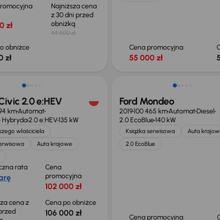
promocyjna
Najniższa cena
z 30 dni przed
obniżką
0 zł
44 500 zł
o obniżce
Cena promocyjna
0 zł
55 000 zł
o 2 000 zł
ivic 2.0 e:HEV
Ford Mondeo
94 km
Automat
2019
100 465 km
Automat
Diesel
 Hybryda
2.0 e:HEV
135 kW
2.0 EcoBlue
140 kW
zego właściciela
Książka serwisowa
Auta krajow
serwisowa
Auta krajowe
2.0 EcoBlue
czna rata
Cena
promocyjna
arę
102 000 zł
sza cena z
Cena po obniżce
 przed
106 000 zł
Cena promocyjna