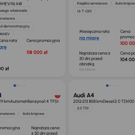
 MHEV
116 kW
Książka serwisowa
Auta krajow
zego właściciela
1.6 T-GDI
serwisowa
d demonstracyjny
Miesięczna rata
Cena
T MHEV
promoc
na miarę
czna rata
Cena promocyjna
100 00
arę
118 000 zł
Najniższa cena z
Cena po
30 dni przed
104 00
obniżką
0 zł
105 000 zł
o 1 000 zł
4
Audi A4
29 km
Automat
Benzyna
1.4 TFSI
2012
213 858 km
Diesel
2.0 TDI
100
2.0 TDI
serwisowa
Auta krajowe
promocyjna
Najniższa cena
z 30 dni przed