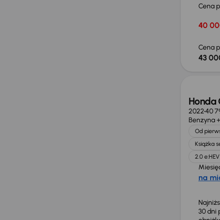
Cena 
40 00
Cena p
43 00
Taniej 
Honda C
2022
40 7
Benzyna +
Od pierws
Książka 
2.0 e:HEV
Miesię
na mi
Najniż
30 dni