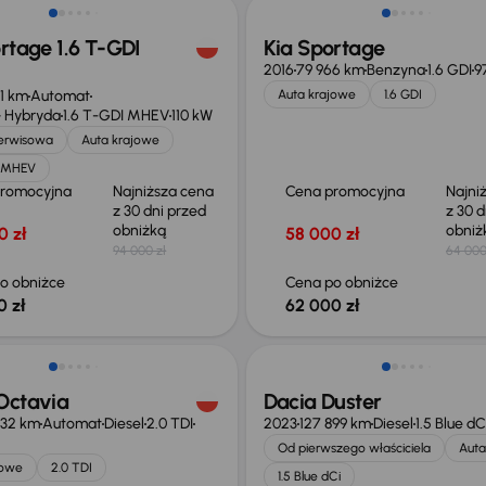
rtage 1.6 T-GDI
Kia Sportage
2016
79 966 km
Benzyna
1.6 GDI
9
71 km
Automat
Auta krajowe
1.6 GDI
 Hybryda
1.6 T-GDI MHEV
110 kW
serwisowa
Auta krajowe
I MHEV
promocyjna
Najniższa cena
Cena promocyjna
Najni
z 30 dni przed
z 30 d
obniżką
obni
0 zł
58 000 zł
94 000 zł
64 000
o obniżce
Cena po obniżce
0 zł
62 000 zł
o 1 500 zł
Możliwość odliczenia VAT
Octavia
Dacia Duster
432 km
Automat
Diesel
2.0 TDI
2023
127 899 km
Diesel
1.5 Blue dC
Od pierwszego właściciela
Auta
jowe
2.0 TDI
1.5 Blue dCi