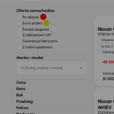
Taniej 
Oferta samochodów
Po rabacie
Extra zniżka
Nissan
Świeżo skupione
2018
106 0
Z odliczeniem VAT
Od pierws
Gwarancja fabryczna
1.2 DIG-T
Z niskim spalaniem
Cena 
Marka i model
48 50
Dodaj markę i model
Cena p
51 500
Od now
Cena
Rata
Rok
Nissan 
Przebieg
MHEV
Paliwo
2025
8 km