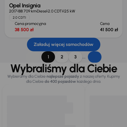
Opel Insignia
2017
188 709 km
Diesel
2.0 CDTI
125 kW
2.0 CDTI
Cena promocyjna
Cena
38 500 zł
41 500 zł
Załaduj więcej samochodów
...
1
2
3
Wybraliśmy dla Ciebie
Wybieramy dla Ciebie
najlepsze pojazdy
z naszej oferty. Kupimy
dla Ciebie
do 400 pojazdów
każdego dnia.