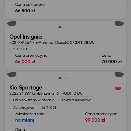
Cena po obniżce
66 500 zł
Opel Insignia
2021
109 264 km
Automat
Diesel
2.0 CDTI
128 kW
2.0 CDTI
Cena promocyjna
Cena
66 000 zł
70 000 zł
Kia Sportage
2022
34 997 km
Benzyna
1.6 T-GDI
110 kW
Od pierwszego właściciela
Książka serwisowa
Auta krajowe
1.6 T-GDI
Miesięczna rata
Cena promocyjna
na miarę
99 000 zł
Cena