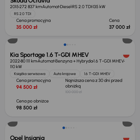
Škoda Octavia
2015
272 837 km
Automat
Diesel
RS 2.0 TDI
135 kW
RS 2.0 TDI
Cena promocyjna
Cena
35 000 zł
37 000 zł
Taniej o 1 500 zł
Kia Sportage 1.6 T-GDI MHEV
2022
80 111 km
Automat
Benzyna + Hybryda
1.6 T-GDI MHEV
110 kW
Książka serwisowa
Auta krajowe
1.6 T-GDI MHEV
Cena promocyjna
Najniższa cena z 30 dni przed
obniżką
94 500 zł
100 000 zł
Cena po obniżce
98 500 zł
Taniej o 1 000 zł
Opel Insignia