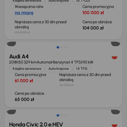
Książka serwisowa
Auta krajowe
1.6 T-GDI
Miesięczna rata
Cena promocyjna
na miarę
100 000 zł
Najniższa cena z 30 dni przed
Cena po obniżce
obniżką
104 000 zł
105 000 zł
Taniej o 1 000 zł
Audi A4
2018
150 329 km
Automat
Benzyna
1.4 TFSI
110 kW
Książka serwisowa
Auta krajowe
1.4 TFSI
Cena promocyjna
Najniższa cena z 30 dni przed
obniżką
61 000 zł
66 000 zł
Cena po obniżce
65 000 zł
Taniej o 2 000 zł
Honda Civic 2.0 e:HEV