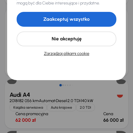
Taniej o 1 500 zł
mogą być dla Ciebie interesujące i przydatne.
Zaakceptuj wszystko
Honda Civic
2013
199 829 km
Automat
Benzyna
1.8 i-VTEC
104 kW
Książka serwisowa
Auta krajowe
1.8 i-VTEC
Nie akceptuję
Cena promocyjna
Najniższa cena z 30 dni przed
obniżką
32 500 zł
Zarządzaj plikami cookie
36 000 zł
Cena po obniżce
34 500 zł
Audi A4
2018
182 056 km
Automat
Diesel
2.0 TDI
140 kW
Książka serwisowa
Auta krajowe
2.0 TDI
Cena promocyjna
Cena
62 000 zł
66 000 zł
Możliwość odliczenia VAT