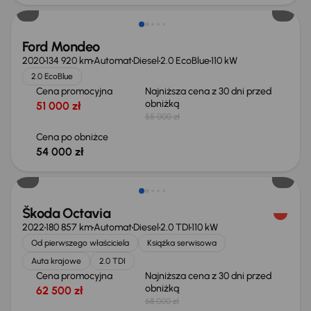
Ford Mondeo
2020
134 920 km
Automat
Diesel
2.0 EcoBlue
110 kW
2.0 EcoBlue
Cena promocyjna
Najniższa cena z 30 dni przed
obniżką
51 000 zł
55 000 zł
Cena po obniżce
54 000 zł
Taniej o 1 500 zł
Škoda Octavia
2022
180 857 km
Automat
Diesel
2.0 TDI
110 kW
Od pierwszego właściciela
Książka serwisowa
Auta krajowe
2.0 TDI
Cena promocyjna
Najniższa cena z 30 dni przed
obniżką
62 500 zł
68 000 zł