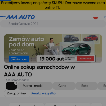
Zakup online
Anuluj wszystko
Przebijemy każdą inną ofertę SKUPU. Darmowa wycena auta
online
TU
.
Online zakup samochodow w
AAA AUTO
3 434 samochodów
1
Marka i model
Cena
Rata
R
Zakup online
Anuluj wszystko