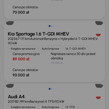
Cena po obniżce
73 000 zł
Taniej o 1 000 zł
Kia Sportage 1.6 T-GDI MHEV
2023
67 171 km
Automat
Benzyna + Hybryda
1.6 T-GDI MHEV
110 kW
Książka serwisowa
Auta krajowe
1.6 T-GDI MHEV
Cena promocyjna
Najniższa cena z 30 dni przed
obniżką
89 000 zł
94 000 zł
Cena po obniżce
93 000 zł
Taniej o 1 000 zł
Audi A4
2017
82 199 km
Benzyna
1.4 TFSI
110 kW
Książka serwisowa
Auta krajowe
1.4 TFSI