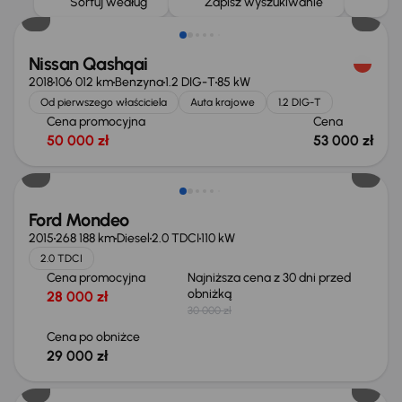
Sortuj według
Zapisz wyszukiwanie
Nissan Qashqai
2018
106 012 km
Benzyna
1.2 DIG-T
85 kW
Od pierwszego właściciela
Auta krajowe
1.2 DIG-T
Cena promocyjna
Cena
50 000 zł
53 000 zł
Taniej o 1 000 zł
Ford Mondeo
2015
268 188 km
Diesel
2.0 TDCI
110 kW
2.0 TDCI
Cena promocyjna
Najniższa cena z 30 dni przed
obniżką
28 000 zł
30 000 zł
Cena po obniżce
29 000 zł