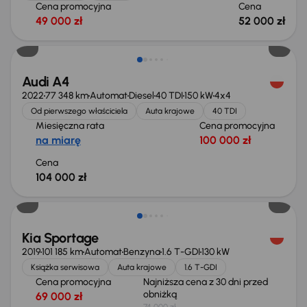
Cena promocyjna
Cena
49 000 zł
52 000 zł
Możliwość odliczenia VAT
Audi A4
2022
77 348 km
Automat
Diesel
40 TDI
150 kW
4x4
Od pierwszego właściciela
Auta krajowe
40 TDI
Miesięczna rata
Cena promocyjna
na miarę
100 000 zł
Cena
104 000 zł
Taniej o 1 000 zł
Kia Sportage
2019
101 185 km
Automat
Benzyna
1.6 T-GDI
130 kW
Książka serwisowa
Auta krajowe
1.6 T-GDI
Cena promocyjna
Najniższa cena z 30 dni przed
obniżką
69 000 zł
74 000 zł