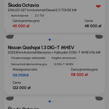
Škoda Octavia
2016
221 027 km
Automat
Diesel
2.0 TDI
135 kW
Auta krajowe
2.0 TDI
Cena promocyjna
Cena
45 000 zł
48 000 zł
Od nowego taniej o 36 775 zł
Nissan Qashqai 1.3 DIG-T MHEV
2025
8 km
Automat
Benzyna + Hybryda
1.3 DIG-T MHEV
116 kW
Od pierwszego właściciela
Książka serwisowa
Samochód demonstracyjny
1.3 DIG-T MHEV
Miesięczna rata
Cena promocyjna
na miarę
118 000 zł
Cena
122 000 zł