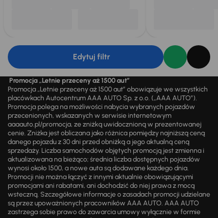
Edytuj filtr
Promocja „Letnie przeceny aż 1500 aut”
Promocja „Letnie przeceny aż 1500 aut” obowiązuje we wszystkich
placówkach Autocentrum AAA AUTO Sp. z o.o. („AAA AUTO”).
Promocja polega na możliwości nabycia wybranych pojazdów
przecenionych, wskazanych w serwisie internetowym
aaaauto.pl/promocja, ze zniżką uwidocznioną w prezentowanej
cenie. Zniżka jest obliczana jako różnica pomiędzy najniższą ceną
danego pojazdu z 30 dni przed obniżką a jego aktualną ceną
sprzedaży. Liczba samochodów objętych promocją jest zmienna i
aktualizowana na bieżąco; średnia liczba dostępnych pojazdów
wynosi około 1500, a nowe auta są dodawane każdego dnia.
Promocji nie można łączyć z innymi aktualnie obowiązującymi
promocjami ani rabatami, ani dochodzić do niej prawa z mocą
wsteczną. Szczegółowe informacje o zasadach promocji udzielane
są przez upoważnionych pracowników AAA AUTO. AAA AUTO
zastrzega sobie prawo do zawarcia umowy wyłącznie w formie