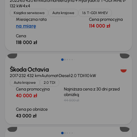
2022
63 420 km
Automat
Benzyna + Hybryda
1.6 T-GDI MHEV
132 kW
4x4
Książka serwisowa
Auta krajowe
1.6 T-GDI MHEV
Miesięczna rata
Cena promocyjna
na miarę
114 000 zł
Cena
118 000 zł
Taniej o 1 500 zł
Škoda Octavia
2017
232 432 km
Automat
Diesel
2.0 TDI
110 kW
Auta krajowe
2.0 TDI
Cena promocyjna
Najniższa cena z 30 dni przed
obniżką
40 000 zł
44 500 zł
Cena po obniżce
43 000 zł