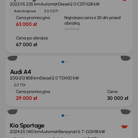
2022
115 235 km
Automat
Diesel
2.0 CDTI
128 kW
Auta krajowe
2.0 CDTI
Cena promocyjna
Najniższa cena z 30 dni przed
obniżką
63 000 zł
68 000 zł
Cena po obniżce
67 000 zł
Audi A4
2012
213 858 km
Diesel
2.0 TDI
100 kW
2.0 TDI
Cena promocyjna
Cena
29 000 zł
30 000 zł
Taniej o 1 000 zł
Kia Sportage
2024
25 040 km
Automat
Benzyna
1.6 T-GDI
118 kW