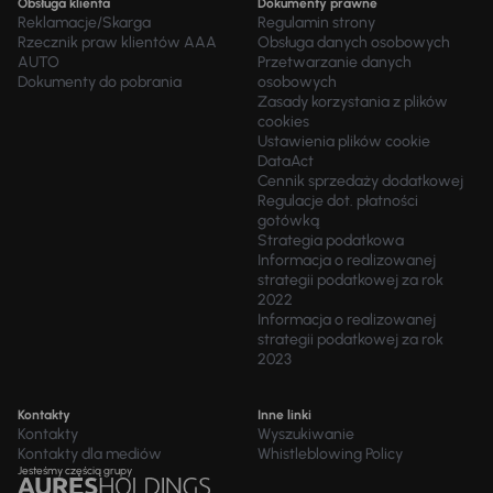
Obsługa klienta
Dokumenty prawne
Reklamacje/Skarga
Regulamin strony
Rzecznik praw klientów AAA
Obsługa danych osobowych
AUTO
Przetwarzanie danych
Dokumenty do pobrania
osobowych
Zasady korzystania z plików
cookies
Ustawienia plików cookie
DataAct
Cennik sprzedaży dodatkowej
Regulacje dot. płatności
gotówką
Strategia podatkowa
Informacja o realizowanej
strategii podatkowej za rok
2022
Informacja o realizowanej
strategii podatkowej za rok
2023
Kontakty
Inne linki
Kontakty
Wyszukiwanie
Kontakty dla mediów
Whistleblowing Policy
Jesteśmy częścią grupy