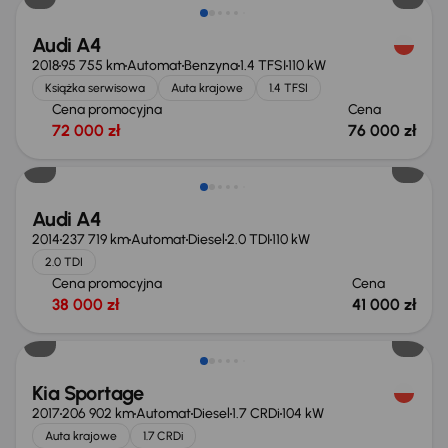
Audi A4
2018
95 755 km
Automat
Benzyna
1.4 TFSI
110 kW
Książka serwisowa
Auta krajowe
1.4 TFSI
Cena promocyjna
Cena
72 000 zł
76 000 zł
Audi A4
2014
237 719 km
Automat
Diesel
2.0 TDI
110 kW
2.0 TDI
Cena promocyjna
Cena
38 000 zł
41 000 zł
Kia Sportage
2017
206 902 km
Automat
Diesel
1.7 CRDi
104 kW
Auta krajowe
1.7 CRDi