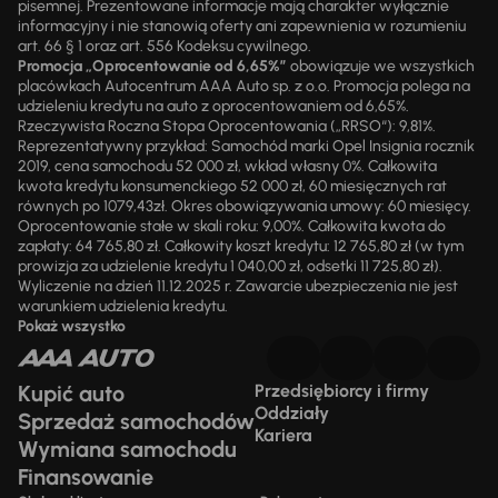
pisemnej. Prezentowane informacje mają charakter wyłącznie
informacyjny i nie stanowią oferty ani zapewnienia w rozumieniu
art. 66 § 1 oraz art. 556 Kodeksu cywilnego.
Promocja „Oprocentowanie od 6,65%”
obowiązuje we wszystkich
placówkach Autocentrum AAA Auto sp. z o.o. Promocja polega na
udzieleniu kredytu na auto z oprocentowaniem od 6,65%.
Rzeczywista Roczna Stopa Oprocentowania („RRSO“): 9,81%.
Reprezentatywny przykład: Samochód marki Opel Insignia rocznik
2019, cena samochodu 52 000 zł, wkład własny 0%. Całkowita
kwota kredytu konsumenckiego 52 000 zł, 60 miesięcznych rat
równych po 1079,43zł. Okres obowiązywania umowy: 60 miesięcy.
Oprocentowanie stałe w skali roku: 9,00%. Całkowita kwota do
zapłaty: 64 765,80 zł. Całkowity koszt kredytu: 12 765,80 zł (w tym
prowizja za udzielenie kredytu 1 040,00 zł, odsetki 11 725,80 zł).
Wyliczenie na dzień 11.12.2025 r. Zawarcie ubezpieczenia nie jest
warunkiem udzielenia kredytu.
Pokaż wszystko
Kupić auto
Przedsiębiorcy i firmy
Oddziały
Sprzedaż samochodów
Kariera
Wymiana samochodu
Finansowanie