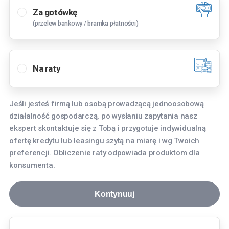
Za gotówkę
(przelew bankowy / bramka płatności)
Wybierz oddział
Bielany Wrocławskie
Na raty
Tyniecka 3, 55-040 Bielany Wrocławskie
Bydgoszcz
Jeśli jesteś firmą lub osobą prowadzącą jednoosobową
Fordońska 268, 85-752 Bydgoszcz
działalność gospodarczą, po wysłaniu zapytania nasz
Gdańsk
ekspert skontaktuje się z Tobą i przygotuje indywidualną
ofertę kredytu lub leasingu szytą na miarę i wg Twoich
aleja Grunwaldzka 256, 80-236 Gdańsk
preferencji. Obliczenie raty odpowiada produktom dla
Gdynia
konsumenta.
Hutnicza 8, 81-061 Gdynia
Kontynuuj
Katowice
Aleja Roździeńskiego 91, 40-203 Katowice