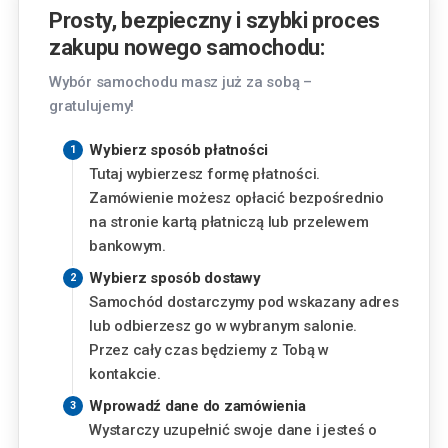
Kraków
Prosty, bezpieczny i szybki proces
Pasternik 69, 31-354 Kraków
zakupu nowego samochodu:
Lublin
Wybór samochodu masz już za sobą –
Chemiczna 5, 20-329 Lublin
gratulujemy!
Piaseczno
Wybierz sposób płatności
Okulickiego 3, 05-500 Piaseczno
Tutaj wybierzesz formę płatności.
Zamówienie możesz opłacić bezpośrednio
Finansowanie
Poznań
na stronie kartą płatniczą lub przelewem
Szwajcarska 14, 61-285 Poznań
bankowym.
Miesięczna rata
Wybierz sposób dostawy
Radom
Samochód dostarczymy pod wskazany adres
527
zł
Aleja Józefa Grzecznarowskiego 28, 26-610
od
lub odbierzesz go w wybranym salonie.
Radom
Przez cały czas będziemy z Tobą w
Wysokość wkładu własnego
kontakcie.
Rzeszów
Wyzwolenia 2, 35-501 Rzeszów
%
Wprowadź dane do zamówienia
Wystarczy uzupełnić swoje dane i jesteś o
Warszawa - Aleje Jerozolimskie