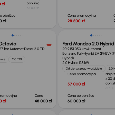
obniżką
 zł
66 000 zł
o obniżce
Cena promocyjna
0 zł
28 500 zł
Taniej o 1 500 zł
Octavia
Ford Mondeo 2.0 Hybrid
027 km
Automat
Diesel
2.0 TDI
2019
151 050 km
Automat
Benzyna Full-Hybrid EV (FHEV) (Fu
Hybrid)
jowe
2.0 TDI
2.0 Hybrid
138 kW
Od pierwszego właściciela
2.0 
Cena promocyjna
Najni
z 30 d
obni
57 000 zł
61 500 
promocyjna
Cena
Cena po obniżce
0 zł
48 000 zł
60 000 zł
o 1 000 zł