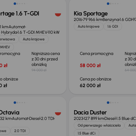
rtage 1.6 T-GDI
Kia Sportage
2016
79 966 km
Benzyna
1.6 GDI
9
71 km
Automat
Auta krajowe
1.6 GDI
 Hybryda
1.6 T-GDI MHEV
110 kW
serwisowa
Auta krajowe
I MHEV
promocyjna
Najniższa cena
Cena promocyjna
Najni
z 30 dni przed
z 30 d
obniżką
obni
0 zł
58 000 zł
94 000 zł
64 000
o obniżce
Cena po obniżce
0 zł
62 000 zł
o 1 500 zł
Możliwość odliczenia VAT
Octavia
Dacia Duster
432 km
Automat
Diesel
2.0 TDI
2023
127 899 km
Diesel
1.5 Blue dC
Od pierwszego właściciela
Auta
jowe
2.0 TDI
1.5 Blue dCi