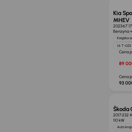
Kia Spo
MHEV
2023
67 1
Benzyna +
Książka 
1.6 T-GD
Cena 
89 00
Cena p
93 00
Taniej 
Škoda 
2017
232 
110 kW
Auta kra