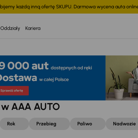
bijemy każdą inną ofertę SKUPU. Darmowa wycena auta onli
Oddziały
Kariera
w w AAA AUTO
Rok
Przebieg
Paliwo
Nadwozie