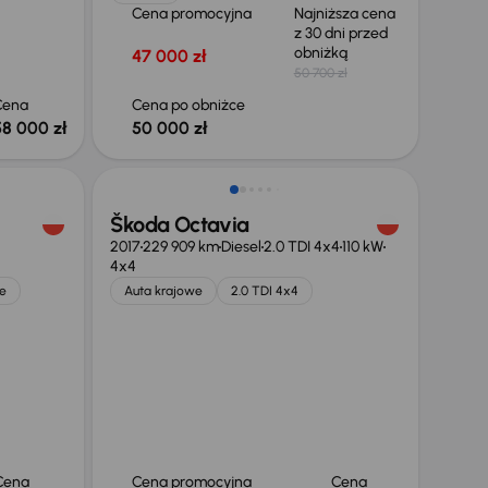
Cena promocyjna
Najniższa cena
z 30 dni przed
obniżką
47 000 zł
50 700 zł
Cena
Cena po obniżce
58 000 zł
50 000 zł
Škoda Octavia
2017
229 909 km
Diesel
2.0 TDI 4x4
110 kW
4x4
e
Auta krajowe
2.0 TDI 4x4
Cena
Cena promocyjna
Cena