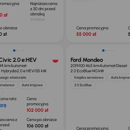
promocyjna
Najniższa cena
z 30 dni przed
obniżką
0 zł
44 500 zł
o obniżce
Cena promocyjna
0 zł
55 000 zł
o 2 000 zł
ivic 2.0 e:HEV
Ford Mondeo
94 km
Automat
2019
100 465 km
Automat
Diesel
 Hybryda
2.0 e:HEV
135 kW
2.0 EcoBlue
140 kW
zego właściciela
Książka serwisowa
Auta krajow
serwisowa
Auta krajowe
2.0 EcoBlue
czna rata
Cena
promocyjna
arę
102 000 zł
sza cena z
Cena po obniżce
 przed
106 000 zł
Cena promocyjna