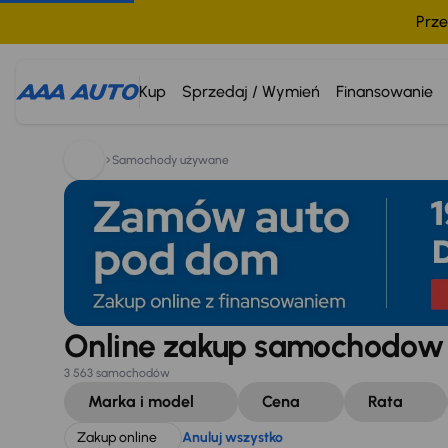
Prze
Szukam:
Zakup online
Anuluj wszystko
Kup
Sprzedaj / Wymień
Finansowanie
Samochody używane
Online zakup samochodo
3 563 samochodów
Marka i model
Cena
Rata
Zakup online
Anuluj wszystko