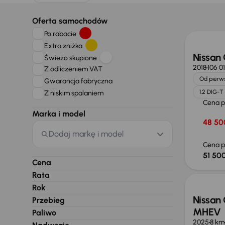
Taniej 
Oferta samochodów
Po rabacie
Extra zniżka
Nissan
Świeżo skupione
2018
106 0
Z odliczeniem VAT
Od pierws
Gwarancja fabryczna
1.2 DIG-T
Z niskim spalaniem
Cena 
Marka i model
48 50
Dodaj markę i model
Cena p
51 500
Od now
Cena
Rata
Rok
Nissan 
Przebieg
MHEV
Paliwo
2025
8 km