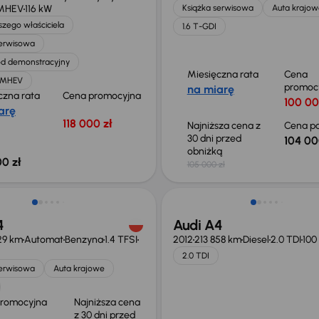
 MHEV
116 kW
Książka serwisowa
Auta krajow
zego właściciela
1.6 T-GDI
serwisowa
d demonstracyjny
Miesięczna rata
Cena
T MHEV
promoc
na miarę
czna rata
Cena promocyjna
100 00
arę
118 000 zł
Najniższa cena z
Cena po
30 dni przed
104 00
obniżką
0 zł
105 000 zł
o 1 000 zł
4
Audi A4
29 km
Automat
Benzyna
1.4 TFSI
2012
213 858 km
Diesel
2.0 TDI
100
2.0 TDI
serwisowa
Auta krajowe
promocyjna
Najniższa cena
z 30 dni przed