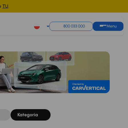
ne
TU
.
Sortuj według
Zapisz wyszukiwanie
800 033 000
Menu
Kategoria