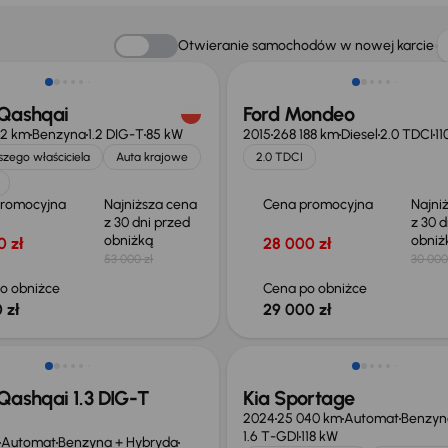
o 1 500 zł
Taniej o 1 000 zł
Otwieranie samochodów w nowej karcie
 Qashqai
Ford Mondeo
12 km
Benzyna
1.2 DIG-T
85 kW
2015
268 188 km
Diesel
2.0 TDCI
11
zego właściciela
Auta krajowe
2.0 TDCI
promocyjna
Najniższa cena
Cena promocyjna
Najni
z 30 dni przed
z 30 d
obniżką
obni
0 zł
28 000 zł
53 000 zł
30 000
o obniżce
Cena po obniżce
 zł
29 000 zł
ego taniej o 36 775 zł
Taniej o 1 000 zł
Qashqai 1.3 DIG-T
Kia Sportage
2024
25 040 km
Automat
Benzyn
1.6 T-GDI
118 kW
Automat
Benzyna + Hybryda