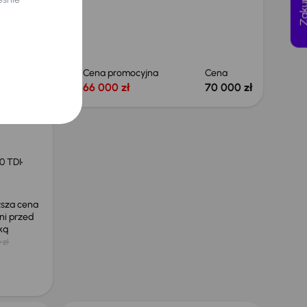
Cena
Cena promocyjna
Cena
66 000 zł
66 000 zł
70 000 zł
0 TDI
ższa cena
ni przed
żką
 zł
Taniej o 1 000 zł