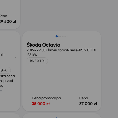
Cena
29 500 zł
Škoda Octavia
2015
272 837 km
Automat
Diesel
RS 2.0 TDI
ll-
135 kW
RS 2.0 TDI
Hybrid
ższa cena
ni przed
żką
zł
Cena promocyjna
Cena
35 000 zł
37 000 zł
Taniej o 500 zł