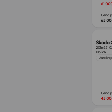
61 000
Cena p
65 00
Škoda 
2016
221 
135 kW
Auta kra
Cena 
45 00
Taniej 