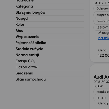
Nadwozie
1.3 DIG-T
Kategoria
Od pierws
Skrzynia biegów
Książka 
Napęd
Samochó
Kolor
1.3 DIG-
Moc
Miesię
Wyposażenie
na mi
Pojemność silnika
Średnie zużycie
Cena
Norma emisji
122 00
Taniej 
Emisje CO₂
Liczba drzwi
Siedzenia
Audi A
Stan samochodu
2018
150 3
110 kW
Książka 
1.4 TFSI
Cena 