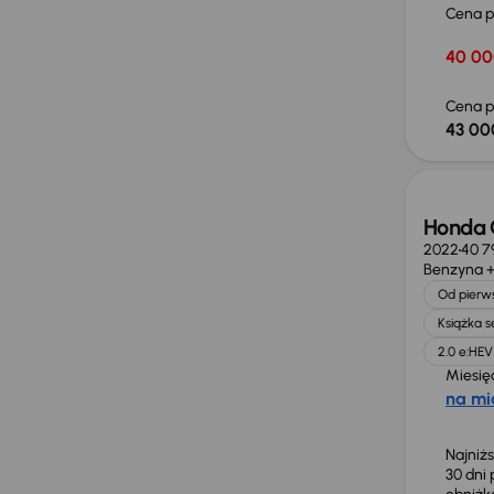
Cena 
40 00
Cena p
43 00
Taniej 
Honda C
2022
40 7
Benzyna +
Od pierws
Książka 
2.0 e:HEV
Miesię
na mi
Najniż
30 dni