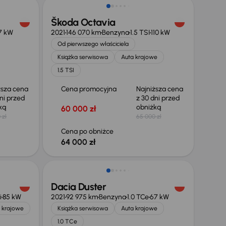
Škoda Octavia
7 kW
2021
146 070 km
Benzyna
1.5 TSI
110 kW
Od pierwszego właściciela
Książka serwisowa
Auta krajowe
1.5 TSI
ższa cena
Cena promocyjna
Najniższa cena
ni przed
z 30 dni przed
żką
obniżką
60 000 zł
 zł
65 000 zł
Cena po obniżce
64 000 zł
Taniej o 700 zł
Dacia Duster
i
85 kW
2021
92 975 km
Benzyna
1.0 TCe
67 kW
 krajowe
Książka serwisowa
Auta krajowe
1.0 TCe