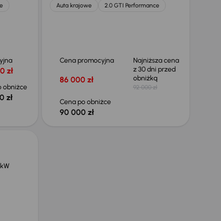
e
Auta krajowe
2.0 GTI Performance
yjna
Cena promocyjna
Najniższa cena
z 30 dni przed
0 zł
obniżką
86 000 zł
 obniżce
92 000 zł
0 zł
Cena po obniżce
90 000 zł
 kW