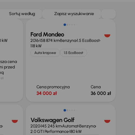
Sortuj według
Zapisz wyszukiwanie
Ford Mondeo
0 kW
2016
158 874 km
Benzyna
1.5 EcoBoost
118 kW
Auta krajowe
1.5 EcoBoost
ższa cena
ni przed
żką
 zł
Cena promocyjna
Cena
34 000 zł
36 000 zł
Taniej o 2 000 zł
Volkswagen Golf
a
2020
145 245 km
Automat
Benzyna
2.0 GTI Performance
180 kW