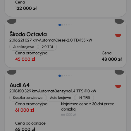
Cena
122 000 zł
Škoda Octavia
2016
221 027 km
Automat
Diesel
2.0 TDI
135 kW
Auta krajowe
2.0 TDI
Cena promocyjna
Cena
45 000 zł
48 000 zł
Taniej o 1 000 zł
Audi A4
2018
150 329 km
Automat
Benzyna
1.4 TFSI
110 kW
Książka serwisowa
Auta krajowe
1.4 TFSI
Cena promocyjna
Najniższa cena z 30 dni przed
obniżką
61 000 zł
66 000 zł
Cena po obniżce
65 000 zł