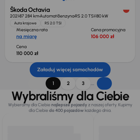
Škoda Octavia
2021
87 284 km
Automat
Benzyna
RS 2.0 TSI
180 kW
Auta krajowe
RS 2.0 TSI
Miesięczna rata
Cena promocyjna
na miarę
106 000 zł
Cena
110 000 zł
Załaduj więcej samochodów
...
1
2
3
Wybraliśmy dla Ciebie
Wybieramy dla Ciebie
najlepsze pojazdy
z naszej oferty. Kupimy
dla Ciebie
do 400 pojazdów
każdego dnia.