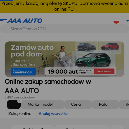
Zakup online
Anuluj wszystko
Przebijemy każdą inną ofertę SKUPU. Darmowa wycena auta
online
TU
.
Online zakup samochodow w
AAA AUTO
3 487 samochodów
1
Marka i model
Cena
Rata
R
Zakup online
Anuluj wszystko
Taniej o 1 000 zł