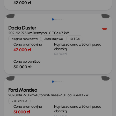
42 000 zł
Taniej o 700 zł
Dacia Duster
2021
92 975 km
Benzyna
1.0 TCe
67 kW
Książka serwisowa
Auta krajowe
1.0 TCe
Cena promocyjna
Najniższa cena z 30 dni przed
obniżką
47 000 zł
50 700 zł
Cena po obniżce
50 000 zł
Taniej o 1 000 zł
Ford Mondeo
2020
134 920 km
Automat
Diesel
2.0 EcoBlue
110 kW
2.0 EcoBlue
Cena promocyjna
Najniższa cena z 30 dni przed
obniżką
51 000 zł
55 000 zł