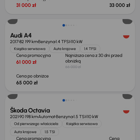
31 000 zł
33 000 zł
Taniej o 1 000 zł
Audi A4
2017
82 199 km
Benzyna
1.4 TFSI
110 kW
Książka serwisowa
Auta krajowe
1.4 TFSI
Cena promocyjna
Najniższa cena z 30 dni przed
obniżką
61 000 zł
66 000 zł
Cena po obniżce
65 000 zł
Możliwość odliczenia VAT
Škoda Octavia
2021
90 198 km
Automat
Benzyna
1.5 TSI
110 kW
Od pierwszego właściciela
Książka serwisowa
Auta krajowe
1.5 TSI
Cena promocyjna
Cena