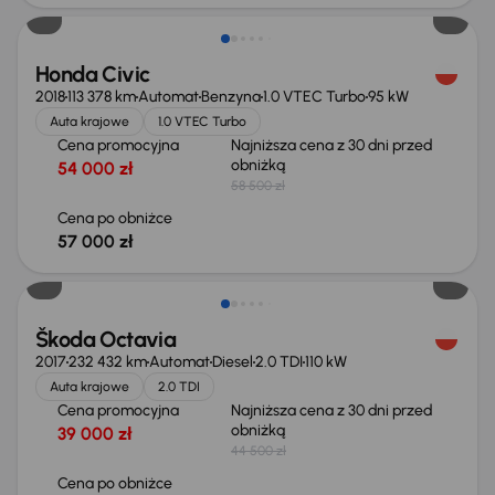
Honda Civic
2018
113 378 km
Automat
Benzyna
1.0 VTEC Turbo
95 kW
Auta krajowe
1.0 VTEC Turbo
Cena promocyjna
Najniższa cena z 30 dni przed
obniżką
54 000 zł
58 500 zł
Cena po obniżce
57 000 zł
Taniej o 2 500 zł
Škoda Octavia
2017
232 432 km
Automat
Diesel
2.0 TDI
110 kW
Auta krajowe
2.0 TDI
Cena promocyjna
Najniższa cena z 30 dni przed
obniżką
39 000 zł
44 500 zł
Cena po obniżce