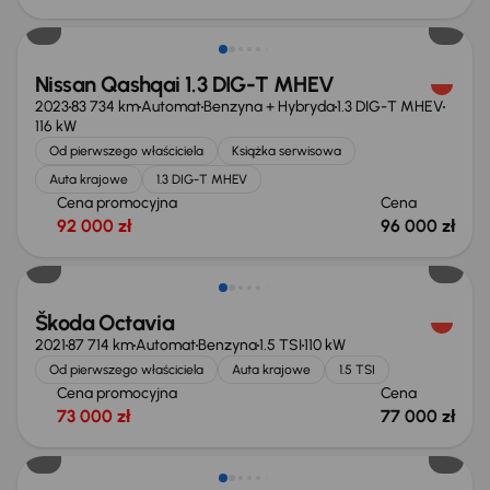
Możliwość odliczenia VAT
Nissan Qashqai 1.3 DIG-T MHEV
2023
83 734 km
Automat
Benzyna + Hybryda
1.3 DIG-T MHEV
116 kW
Od pierwszego właściciela
Książka serwisowa
Auta krajowe
1.3 DIG-T MHEV
Cena promocyjna
Cena
92 000 zł
96 000 zł
Możliwość odliczenia VAT
Škoda Octavia
2021
87 714 km
Automat
Benzyna
1.5 TSI
110 kW
Od pierwszego właściciela
Auta krajowe
1.5 TSI
Cena promocyjna
Cena
73 000 zł
77 000 zł
Możliwość odliczenia VAT