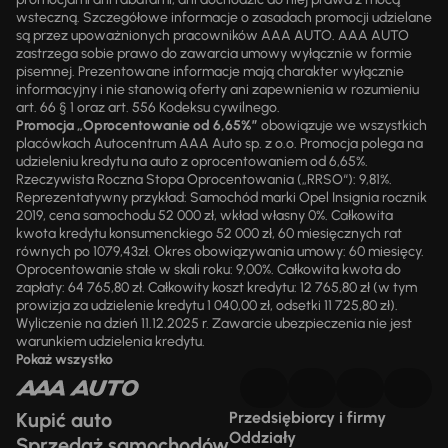
wsteczną. Szczegółowe informacje o zasadach promocji udzielane
są przez upoważnionych pracowników AAA AUTO. AAA AUTO
zastrzega sobie prawo do zawarcia umowy wyłącznie w formie
pisemnej. Prezentowane informacje mają charakter wyłącznie
informacyjny i nie stanowią oferty ani zapewnienia w rozumieniu
art. 66 § 1 oraz art. 556 Kodeksu cywilnego.
Promocja „Oprocentowanie od 6,65%”
obowiązuje we wszystkich
placówkach Autocentrum AAA Auto sp. z o.o. Promocja polega na
udzieleniu kredytu na auto z oprocentowaniem od 6,65%.
Rzeczywista Roczna Stopa Oprocentowania („RRSO“): 9,81%.
Reprezentatywny przykład: Samochód marki Opel Insignia rocznik
2019, cena samochodu 52 000 zł, wkład własny 0%. Całkowita
kwota kredytu konsumenckiego 52 000 zł, 60 miesięcznych rat
równych po 1079,43zł. Okres obowiązywania umowy: 60 miesięcy.
Oprocentowanie stałe w skali roku: 9,00%. Całkowita kwota do
zapłaty: 64 765,80 zł. Całkowity koszt kredytu: 12 765,80 zł (w tym
prowizja za udzielenie kredytu 1 040,00 zł, odsetki 11 725,80 zł).
Wyliczenie na dzień 11.12.2025 r. Zawarcie ubezpieczenia nie jest
warunkiem udzielenia kredytu.
Pokaż wszystko
Kupić auto
Przedsiębiorcy i firmy
Oddziały
Sprzedaż samochodów