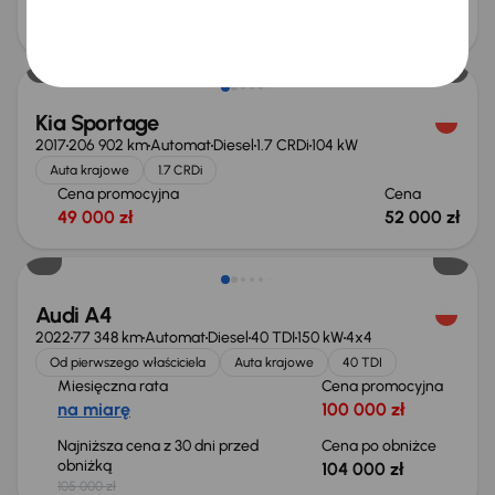
Cena promocyjna
Cena
63 000 zł
67 000 zł
Kia Sportage
2017
206 902 km
Automat
Diesel
1.7 CRDi
104 kW
Auta krajowe
1.7 CRDi
Cena promocyjna
Cena
49 000 zł
52 000 zł
Taniej o 1 000 zł
Audi A4
2022
77 348 km
Automat
Diesel
40 TDI
150 kW
4x4
Od pierwszego właściciela
Auta krajowe
40 TDI
Miesięczna rata
Cena promocyjna
na miarę
100 000 zł
Najniższa cena z 30 dni przed
Cena po obniżce
obniżką
104 000 zł
105 000 zł