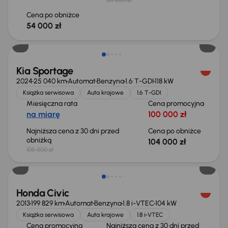
Cena po obniżce
54 000 zł
Taniej o 1 000 zł
Kia Sportage
2024
25 040 km
Automat
Benzyna
1.6 T-GDI
118 kW
Książka serwisowa
Auta krajowe
1.6 T-GDI
Miesięczna rata
Cena promocyjna
na miarę
100 000 zł
Najniższa cena z 30 dni przed
Cena po obniżce
obniżką
104 000 zł
105 000 zł
Taniej o 500 zł
Honda Civic
2013
199 829 km
Automat
Benzyna
1.8 i-VTEC
104 kW
Książka serwisowa
Auta krajowe
1.8 i-VTEC
Cena promocyjna
Najniższa cena z 30 dni przed