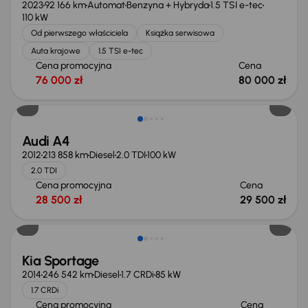
2023
92 166 km
Automat
Benzyna + Hybryda
1.5 TSI e-tec
110 kW
Od pierwszego właściciela
Książka serwisowa
Auta krajowe
1.5 TSI e-tec
Cena promocyjna
Cena
76 000 zł
80 000 zł
Audi A4
2012
213 858 km
Diesel
2.0 TDI
100 kW
2.0 TDI
Cena promocyjna
Cena
28 500 zł
29 500 zł
Kia Sportage
2014
246 542 km
Diesel
1.7 CRDi
85 kW
1.7 CRDi
Cena promocyjna
Cena