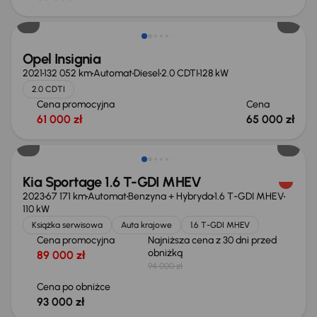
Opel Insignia
2021
132 052 km
Automat
Diesel
2.0 CDTI
128 kW
2.0 CDTI
Cena promocyjna
Cena
61 000 zł
65 000 zł
Taniej o 1 000 zł
Kia Sportage 1.6 T-GDI MHEV
2023
67 171 km
Automat
Benzyna + Hybryda
1.6 T-GDI MHEV
110 kW
Książka serwisowa
Auta krajowe
1.6 T-GDI MHEV
Cena promocyjna
Najniższa cena z 30 dni przed
obniżką
89 000 zł
94 000 zł
Cena po obniżce
93 000 zł
Taniej o 1 500 zł