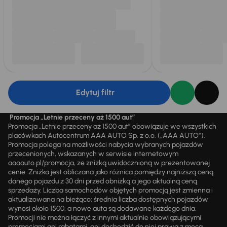
Edytuj filtr
Promocja „Letnie przeceny aż 1500 aut”
Promocja „Letnie przeceny aż 1500 aut” obowiązuje we wszystkich
placówkach Autocentrum AAA AUTO Sp. z o.o. („AAA AUTO”).
Promocja polega na możliwości nabycia wybranych pojazdów
przecenionych, wskazanych w serwisie internetowym
aaaauto.pl/promocja, ze zniżką uwidocznioną w prezentowanej
cenie. Zniżka jest obliczana jako różnica pomiędzy najniższą ceną
danego pojazdu z 30 dni przed obniżką a jego aktualną ceną
sprzedaży. Liczba samochodów objętych promocją jest zmienna i
aktualizowana na bieżąco; średnia liczba dostępnych pojazdów
wynosi około 1500, a nowe auta są dodawane każdego dnia.
Promocji nie można łączyć z innymi aktualnie obowiązującymi
promocjami ani rabatami, ani dochodzić do niej prawa z mocą