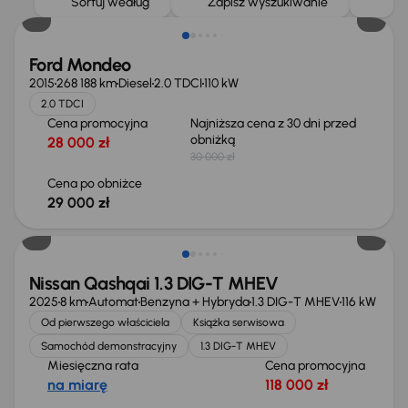
Sortuj według
Zapisz wyszukiwanie
Ford Mondeo
2015
268 188 km
Diesel
2.0 TDCI
110 kW
2.0 TDCI
Cena promocyjna
Najniższa cena z 30 dni przed
obniżką
28 000 zł
30 000 zł
Cena po obniżce
29 000 zł
Od nowego taniej o 36 775 zł
Nissan Qashqai 1.3 DIG-T MHEV
2025
8 km
Automat
Benzyna + Hybryda
1.3 DIG-T MHEV
116 kW
Od pierwszego właściciela
Książka serwisowa
Samochód demonstracyjny
1.3 DIG-T MHEV
Miesięczna rata
Cena promocyjna
na miarę
118 000 zł