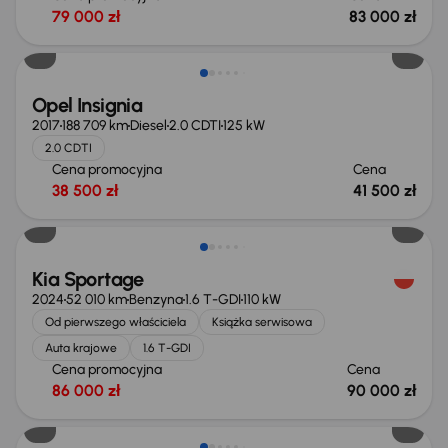
79 000 zł
83 000 zł
Opel Insignia
2017
188 709 km
Diesel
2.0 CDTI
125 kW
2.0 CDTI
Cena promocyjna
Cena
38 500 zł
41 500 zł
Możliwość odliczenia VAT
Kia Sportage
2024
52 010 km
Benzyna
1.6 T-GDI
110 kW
Od pierwszego właściciela
Książka serwisowa
Auta krajowe
1.6 T-GDI
Cena promocyjna
Cena
86 000 zł
90 000 zł