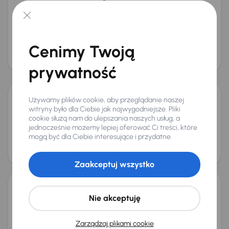
Škoda Octavia
2017
229 909 km
Diesel
2.0 TDI 4x4
110 kW
4x4
Auta krajowe
2.0 TDI 4x4
Cenimy Twoją
Cena promocyjna
Cena
38 000 zł
41 000 zł
prywatność
Możliwość odliczenia VAT
Używamy plików cookie, aby przeglądanie naszej
Audi A4
witryny było dla Ciebie jak najwygodniejsze. Pliki
2018
244 038 km
Automat
Diesel
2.0 TDI
110 kW
cookie służą nam do ulepszania naszych usług, a
jednocześnie możemy lepiej oferować Ci treści, które
2.0 TDI
mogą być dla Ciebie interesujące i przydatne.
Cena promocyjna
Cena
53 000 zł
56 000 zł
Zaakceptuj wszystko
Škoda Octavia
Nie akceptuję
2020
177 895 km
Automat
Diesel
2.0 TDI
110 kW
2.0 TDI
Zarządzaj plikami cookie