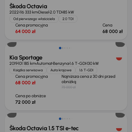
Škoda Octavia
2022
116 333 km
Diesel
2.0 TDI
85 kW
Od pierwszego właściciela
2.0 TDI
Cena promocyjna
Cena
64 000 zł
68 000 zł
Taniej o 1 000 zł
Kia Sportage
2019
101 185 km
Automat
Benzyna
1.6 T-GDI
130 kW
Książka serwisowa
Auta krajowe
1.6 T-GDI
Cena promocyjna
Najniższa cena z 30 dni przed
obniżką
68 000 zł
73 000 zł
Cena po obniżce
72 000 zł
Możliwość odliczenia VAT
Škoda Octavia 1.5 TSI e-tec