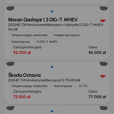
Możliwość odliczenia VAT
Nissan Qashqai 1.3 DIG-T MHEV
2023
83 734 km
Automat
Benzyna + Hybryda
1.3 DIG-T MHEV
116 kW
Od pierwszego właściciela
Książka serwisowa
Auta krajowe
1.3 DIG-T MHEV
Cena promocyjna
Cena
92 000 zł
96 000 zł
Możliwość odliczenia VAT
Škoda Octavia
2021
87 714 km
Automat
Benzyna
1.5 TSI
110 kW
Od pierwszego właściciela
Auta krajowe
1.5 TSI
Cena promocyjna
Cena
73 000 zł
77 000 zł
Możliwość odliczenia VAT