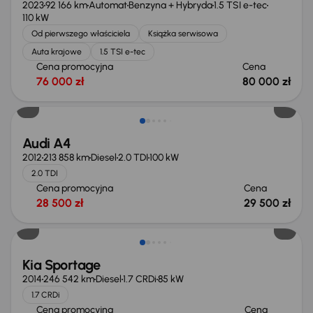
2023
92 166 km
Automat
Benzyna + Hybryda
1.5 TSI e-tec
110 kW
Od pierwszego właściciela
Książka serwisowa
Auta krajowe
1.5 TSI e-tec
Cena promocyjna
Cena
76 000 zł
80 000 zł
Audi A4
2012
213 858 km
Diesel
2.0 TDI
100 kW
2.0 TDI
Cena promocyjna
Cena
28 500 zł
29 500 zł
Kia Sportage
2014
246 542 km
Diesel
1.7 CRDi
85 kW
1.7 CRDi
Cena promocyjna
Cena