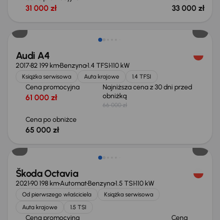
31 000 zł
33 000 zł
Taniej o 1 000 zł
Audi A4
2017
82 199 km
Benzyna
1.4 TFSI
110 kW
Książka serwisowa
Auta krajowe
1.4 TFSI
Cena promocyjna
Najniższa cena z 30 dni przed
obniżką
61 000 zł
66 000 zł
Cena po obniżce
65 000 zł
Możliwość odliczenia VAT
Škoda Octavia
2021
90 198 km
Automat
Benzyna
1.5 TSI
110 kW
Od pierwszego właściciela
Książka serwisowa
Auta krajowe
1.5 TSI
Cena promocyjna
Cena