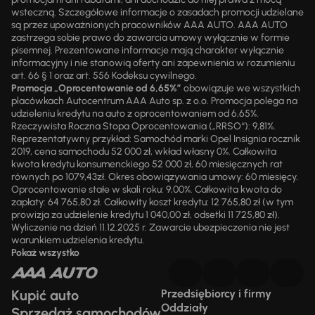
wsteczną. Szczegółowe informacje o zasadach promocji udzielane
są przez upoważnionych pracowników AAA AUTO. AAA AUTO
zastrzega sobie prawo do zawarcia umowy wyłącznie w formie
pisemnej. Prezentowane informacje mają charakter wyłącznie
informacyjny i nie stanowią oferty ani zapewnienia w rozumieniu
art. 66 § 1 oraz art. 556 Kodeksu cywilnego.
Promocja „Oprocentowanie od 6,65%”
obowiązuje we wszystkich
placówkach Autocentrum AAA Auto sp. z o.o. Promocja polega na
udzieleniu kredytu na auto z oprocentowaniem od 6,65%.
Rzeczywista Roczna Stopa Oprocentowania („RRSO“): 9,81%.
Reprezentatywny przykład: Samochód marki Opel Insignia rocznik
2019, cena samochodu 52 000 zł, wkład własny 0%. Całkowita
kwota kredytu konsumenckiego 52 000 zł, 60 miesięcznych rat
równych po 1079,43zł. Okres obowiązywania umowy: 60 miesięcy.
Oprocentowanie stałe w skali roku: 9,00%. Całkowita kwota do
zapłaty: 64 765,80 zł. Całkowity koszt kredytu: 12 765,80 zł (w tym
prowizja za udzielenie kredytu 1 040,00 zł, odsetki 11 725,80 zł).
Wyliczenie na dzień 11.12.2025 r. Zawarcie ubezpieczenia nie jest
warunkiem udzielenia kredytu.
Pokaż wszystko
Kupić auto
Przedsiębiorcy i firmy
Oddziały
Sprzedaż samochodów