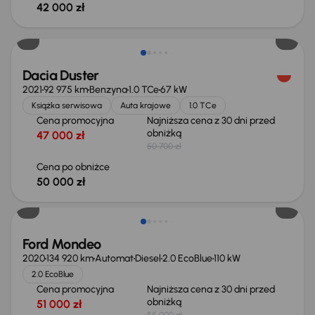
42 000 zł
Taniej o 700 zł
Dacia Duster
2021
92 975 km
Benzyna
1.0 TCe
67 kW
Książka serwisowa
Auta krajowe
1.0 TCe
Cena promocyjna
Najniższa cena z 30 dni przed
obniżką
47 000 zł
50 700 zł
Cena po obniżce
50 000 zł
Taniej o 1 000 zł
Ford Mondeo
2020
134 920 km
Automat
Diesel
2.0 EcoBlue
110 kW
2.0 EcoBlue
Cena promocyjna
Najniższa cena z 30 dni przed
obniżką
51 000 zł
55 000 zł