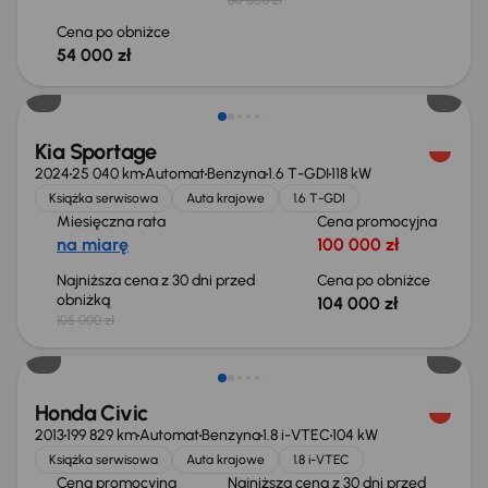
Cena po obniżce
54 000 zł
Taniej o 1 000 zł
Kia Sportage
2024
25 040 km
Automat
Benzyna
1.6 T-GDI
118 kW
Książka serwisowa
Auta krajowe
1.6 T-GDI
Miesięczna rata
Cena promocyjna
na miarę
100 000 zł
Najniższa cena z 30 dni przed
Cena po obniżce
obniżką
104 000 zł
105 000 zł
Taniej o 500 zł
Honda Civic
2013
199 829 km
Automat
Benzyna
1.8 i-VTEC
104 kW
Książka serwisowa
Auta krajowe
1.8 i-VTEC
Cena promocyjna
Najniższa cena z 30 dni przed