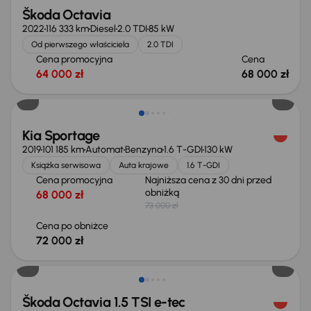
Škoda Octavia
2022
116 333 km
Diesel
2.0 TDI
85 kW
Od pierwszego właściciela
2.0 TDI
Cena promocyjna
Cena
64 000 zł
68 000 zł
Taniej o 1 000 zł
Kia Sportage
2019
101 185 km
Automat
Benzyna
1.6 T-GDI
130 kW
Książka serwisowa
Auta krajowe
1.6 T-GDI
Cena promocyjna
Najniższa cena z 30 dni przed
obniżką
68 000 zł
73 000 zł
Cena po obniżce
72 000 zł
Możliwość odliczenia VAT
Škoda Octavia 1.5 TSI e-tec