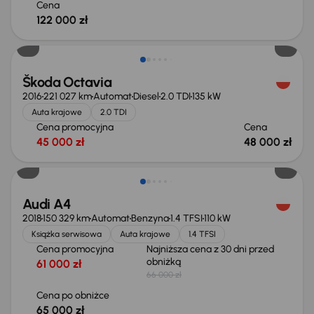
Cena
122 000 zł
Škoda Octavia
2016
221 027 km
Automat
Diesel
2.0 TDI
135 kW
Auta krajowe
2.0 TDI
Cena promocyjna
Cena
45 000 zł
48 000 zł
Taniej o 1 000 zł
Audi A4
2018
150 329 km
Automat
Benzyna
1.4 TFSI
110 kW
Książka serwisowa
Auta krajowe
1.4 TFSI
Cena promocyjna
Najniższa cena z 30 dni przed
obniżką
61 000 zł
66 000 zł
Cena po obniżce
65 000 zł