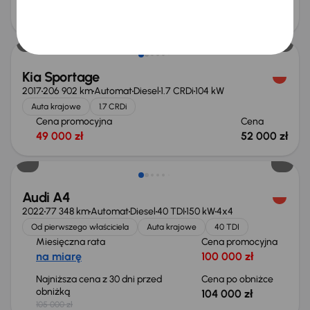
Cena promocyjna
Cena
63 000 zł
67 000 zł
Kia Sportage
2017
206 902 km
Automat
Diesel
1.7 CRDi
104 kW
Auta krajowe
1.7 CRDi
Cena promocyjna
Cena
49 000 zł
52 000 zł
Taniej o 1 000 zł
Audi A4
2022
77 348 km
Automat
Diesel
40 TDI
150 kW
4x4
Od pierwszego właściciela
Auta krajowe
40 TDI
Miesięczna rata
Cena promocyjna
na miarę
100 000 zł
Najniższa cena z 30 dni przed
Cena po obniżce
obniżką
104 000 zł
105 000 zł