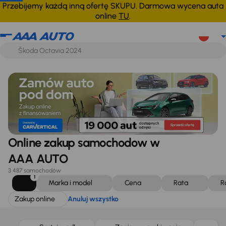
Zakup online
Anuluj wszystko
Przebijemy każdą inną ofertę SKUPU. Darmowa wycena auta
online
TU
.
Online zakup samochodow w
AAA AUTO
3 487 samochodów
1
Marka i model
Cena
Rata
R
Zakup online
Anuluj wszystko
Taniej o 1 000 zł