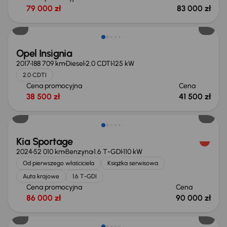
79 000 zł
83 000 zł
Opel Insignia
2017
188 709 km
Diesel
2.0 CDTI
125 kW
2.0 CDTI
Cena promocyjna
Cena
38 500 zł
41 500 zł
Możliwość odliczenia VAT
Kia Sportage
2024
52 010 km
Benzyna
1.6 T-GDI
110 kW
Od pierwszego właściciela
Książka serwisowa
Auta krajowe
1.6 T-GDI
Cena promocyjna
Cena
86 000 zł
90 000 zł