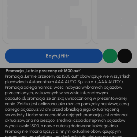
Edytuj filtr
Promocja „Letnie przeceny aż 1500 aut”
Promocja „Letnie przeceny aż 1500 aut” obowiązuje we wszystkich
placówkach Autocentrum AAA AUTO Sp. z o.o. („AAA AUTO”).
Promocja polega na możliwości nabycia wybranych pojazdów
przecenionych, wskazanych w serwisie internetowym
aaaauto.pl/promocja, ze zniżką uwidocznioną w prezentowanej
cenie. Zniżka jest obliczana jako różnica pomiędzy najniższą ceną
danego pojazdu z 30 dni przed obniżką a jego aktualną ceną
sprzedaży. Liczba samochodów objętych promocją jest zmienna i
aktualizowana na bieżąco; średnia liczba dostępnych pojazdów
wynosi około 1500, a nowe auta są dodawane każdego dnia.
Promocji nie można łączyć z innymi aktualnie obowiązującymi
promocjami ani rabatami, ani dochodzić do niej prawa z mocą