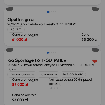
Opel Insignia
2021
132 052 km
Automat
Diesel
2.0 CDTI
128 kW
2.0 CDTI
Cena promocyjna
Cena
61 000 zł
65 000 zł
Taniej o 1 000 zł
Kia Sportage 1.6 T-GDI MHEV
2023
67 171 km
Automat
Benzyna + Hybryda
1.6 T-GDI MHEV
110 kW
Książka serwisowa
Auta krajowe
1.6 T-GDI MHEV
Cena promocyjna
Najniższa cena z 30 dni przed
obniżką
89 000 zł
94 000 zł
Cena po obniżce
93 000 zł
Taniej o 1 500 zł