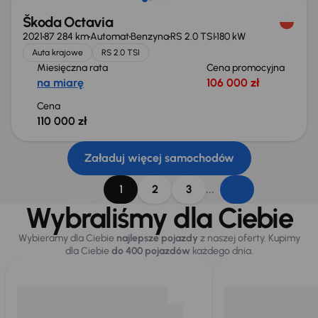
Škoda Octavia
2021
87 284 km
Automat
Benzyna
RS 2.0 TSI
180 kW
Auta krajowe
RS 2.0 TSI
Miesięczna rata
Cena promocyjna
na miarę
106 000 zł
Cena
110 000 zł
Załaduj więcej samochodów
...
1
2
3
Wybraliśmy dla Ciebie
Wybieramy dla Ciebie
najlepsze pojazdy
z naszej oferty. Kupimy
dla Ciebie
do 400 pojazdów
każdego dnia.