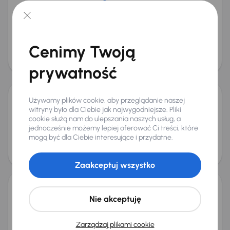
Škoda Octavia
2017
229 909 km
Diesel
2.0 TDI 4x4
110 kW
4x4
Auta krajowe
2.0 TDI 4x4
Cenimy Twoją
Cena promocyjna
Cena
38 000 zł
41 000 zł
prywatność
Możliwość odliczenia VAT
Używamy plików cookie, aby przeglądanie naszej
Audi A4
witryny było dla Ciebie jak najwygodniejsze. Pliki
2018
244 038 km
Automat
Diesel
2.0 TDI
110 kW
cookie służą nam do ulepszania naszych usług, a
jednocześnie możemy lepiej oferować Ci treści, które
2.0 TDI
mogą być dla Ciebie interesujące i przydatne.
Cena promocyjna
Cena
53 000 zł
56 000 zł
Zaakceptuj wszystko
Škoda Octavia
Nie akceptuję
2020
177 895 km
Automat
Diesel
2.0 TDI
110 kW
2.0 TDI
Zarządzaj plikami cookie