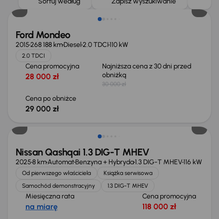
Sortuj według
Zapisz wyszukiwanie
Ford Mondeo
2015
268 188 km
Diesel
2.0 TDCI
110 kW
2.0 TDCI
Cena promocyjna
Najniższa cena z 30 dni przed
obniżką
28 000 zł
30 000 zł
Cena po obniżce
29 000 zł
Od nowego taniej o 36 775 zł
Nissan Qashqai 1.3 DIG-T MHEV
2025
8 km
Automat
Benzyna + Hybryda
1.3 DIG-T MHEV
116 kW
Od pierwszego właściciela
Książka serwisowa
Samochód demonstracyjny
1.3 DIG-T MHEV
Miesięczna rata
Cena promocyjna
na miarę
118 000 zł