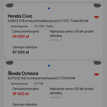
Honda Civic
2018
113 378 km
Automat
Benzyna
1.0 VTEC Turbo
95 kW
Auta krajowe
1.0 VTEC Turbo
Cena promocyjna
Najniższa cena z 30 dni przed
obniżką
54 000 zł
58 500 zł
Cena po obniżce
57 000 zł
Taniej o 2 500 zł
Škoda Octavia
2017
232 432 km
Automat
Diesel
2.0 TDI
110 kW
Auta krajowe
2.0 TDI
Cena promocyjna
Najniższa cena z 30 dni przed
obniżką
39 000 zł
44 500 zł
Cena po obniżce