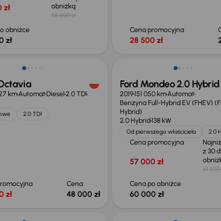
obniżką
 zł
66 000 zł
o obniżce
Cena promocyjna
0 zł
28 500 zł
Taniej o 1 500 zł
Octavia
Ford Mondeo 2.0 Hybrid
027 km
Automat
Diesel
2.0 TDI
2019
151 050 km
Automat
Benzyna Full-Hybrid EV (FHEV) (Fu
Hybrid)
jowe
2.0 TDI
2.0 Hybrid
138 kW
Od pierwszego właściciela
2.0 
Cena promocyjna
Najni
z 30 d
obni
57 000 zł
61 500 
promocyjna
Cena
Cena po obniżce
0 zł
48 000 zł
60 000 zł
o 1 000 zł