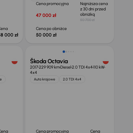
Cena promocyjna
Najniższa cena
z 30 dni przed
obniżką
47 000 zł
50 700 zł
Cena
Cena po obniżce
58 000 zł
50 000 zł
Škoda Octavia
2017
229 909 km
Diesel
2.0 TDI 4x4
110 kW
4x4
e
Auta krajowe
2.0 TDI 4x4
Cena
Cena promocyjna
Cena