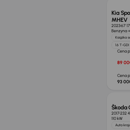
Kia Spo
MHEV
2023
67 1
Benzyna +
Książka 
1.6 T-GD
Cena 
89 00
Cena p
93 00
Taniej 
Škoda 
2017
232 
110 kW
Auta kra