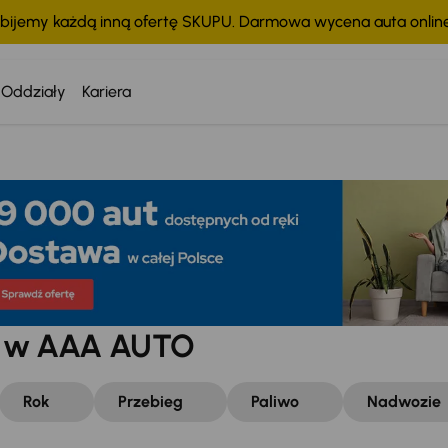
bijemy każdą inną ofertę SKUPU. Darmowa wycena auta onli
Oddziały
Kariera
w w AAA AUTO
Rok
Przebieg
Paliwo
Nadwozie