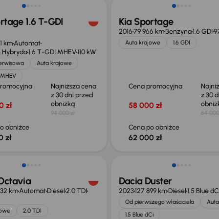
rtage 1.6 T-GDI
Kia Sportage
2016
79 966 km
Benzyna
1.6 GDI
9
71 km
Automat
Auta krajowe
1.6 GDI
 Hybryda
1.6 T-GDI MHEV
110 kW
serwisowa
Auta krajowe
I MHEV
promocyjna
Najniższa cena
Cena promocyjna
Najni
z 30 dni przed
z 30 d
obniżką
obni
0 zł
58 000 zł
94 000 zł
64 000
o obniżce
Cena po obniżce
0 zł
62 000 zł
o 1 500 zł
Możliwość odliczenia VAT
Octavia
Dacia Duster
432 km
Automat
Diesel
2.0 TDI
2023
127 899 km
Diesel
1.5 Blue dC
Od pierwszego właściciela
Auta
jowe
2.0 TDI
1.5 Blue dCi