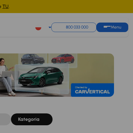
ne
TU
.
Sortuj według
Zapisz wyszukiwanie
800 033 000
Menu
Kategoria