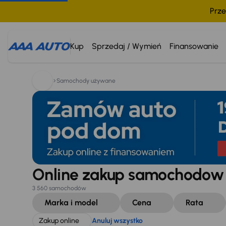
Prze
Szukam:
Zakup online
Anuluj wszystko
Kup
Sprzedaj / Wymień
Finansowanie
Samochody używane
Online zakup samochodo
3 560 samochodów
Marka i model
Cena
Rata
Zakup online
Anuluj wszystko