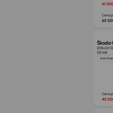
61 000
Cena p
65 00
Škoda 
2016
221 
135 kW
Auta kra
Cena 
45 00
Taniej 