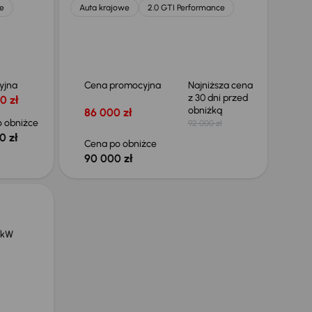
e
Auta krajowe
2.0 GTI Performance
yjna
Cena promocyjna
Najniższa cena
z 30 dni przed
0 zł
obniżką
86 000 zł
 obniżce
92 000 zł
0 zł
Cena po obniżce
90 000 zł
 kW