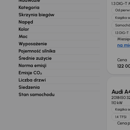
Nadwozie
1.3 DIG-T
Kategoria
Od pierws
Skrzynia biegów
Książka 
Napęd
Samochó
Kolor
1.3 DIG-
Moc
Miesię
Wyposażenie
na mi
Pojemność silnika
Średnie zużycie
Cena
Norma emisji
122 00
Taniej 
Emisje CO₂
Liczba drzwi
Siedzenia
Audi A
Stan samochodu
2018
150 3
110 kW
Książka 
1.4 TFSI
Cena 