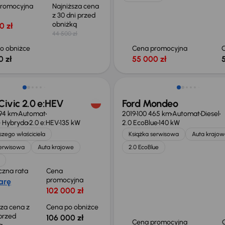
promocyjna
Najniższa cena
z 30 dni przed
obniżką
0 zł
44 500 zł
o obniżce
Cena promocyjna
0 zł
55 000 zł
o 2 000 zł
ivic 2.0 e:HEV
Ford Mondeo
94 km
Automat
2019
100 465 km
Automat
Diesel
 Hybryda
2.0 e:HEV
135 kW
2.0 EcoBlue
140 kW
zego właściciela
Książka serwisowa
Auta krajow
serwisowa
Auta krajowe
2.0 EcoBlue
czna rata
Cena
promocyjna
arę
102 000 zł
sza cena z
Cena po obniżce
 przed
106 000 zł
Cena promocyjna