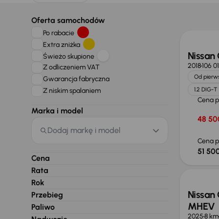
Taniej 
Oferta samochodów
Po rabacie
Extra zniżka
Nissan
Świeżo skupione
2018
106 0
Z odliczeniem VAT
Od pierws
Gwarancja fabryczna
1.2 DIG-T
Z niskim spalaniem
Cena 
Marka i model
48 50
Dodaj markę i model
Cena p
51 500
Od now
Cena
Rata
Rok
Nissan 
Przebieg
MHEV
Paliwo
2025
8 km