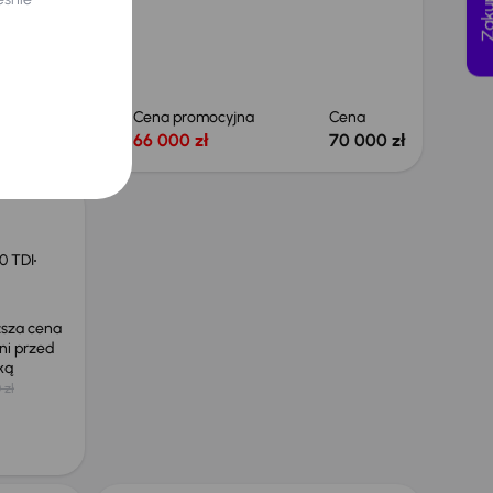
Cena
Cena promocyjna
Cena
66 000 zł
66 000 zł
70 000 zł
0 TDI
ższa cena
ni przed
żką
 zł
Taniej o 1 000 zł