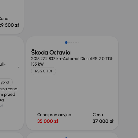
Cena
29 500 zł
Škoda Octavia
2015
272 837 km
Automat
Diesel
RS 2.0 TDI
ll-
135 kW
RS 2.0 TDI
Hybrid
ższa cena
ni przed
żką
zł
Cena promocyjna
Cena
35 000 zł
37 000 zł
Taniej o 500 zł