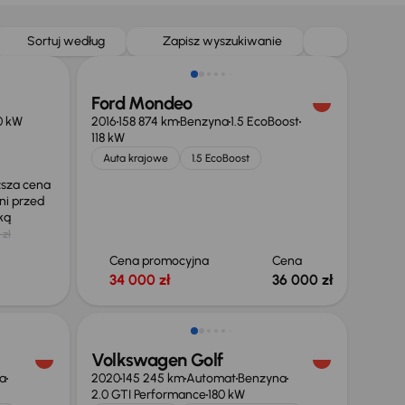
Sortuj według
Zapisz wyszukiwanie
Ford Mondeo
0 kW
2016
158 874 km
Benzyna
1.5 EcoBoost
118 kW
Auta krajowe
1.5 EcoBoost
ższa cena
ni przed
żką
 zł
Cena promocyjna
Cena
34 000 zł
36 000 zł
Taniej o 2 000 zł
Volkswagen Golf
a
2020
145 245 km
Automat
Benzyna
2.0 GTI Performance
180 kW