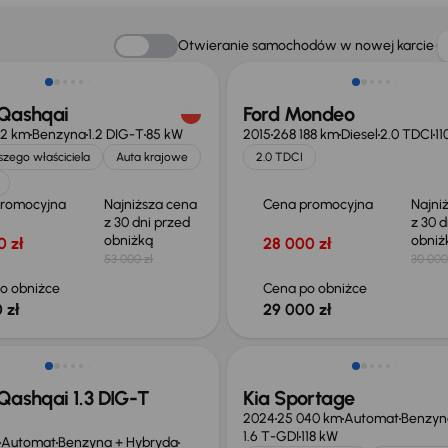
o 1 500 zł
Taniej o 1 000 zł
Otwieranie samochodów w nowej karcie
 Qashqai
Ford Mondeo
12 km
Benzyna
1.2 DIG-T
85 kW
2015
268 188 km
Diesel
2.0 TDCI
11
zego właściciela
Auta krajowe
2.0 TDCI
promocyjna
Najniższa cena
Cena promocyjna
Najni
z 30 dni przed
z 30 d
obniżką
obni
0 zł
28 000 zł
53 000 zł
30 000
o obniżce
Cena po obniżce
 zł
29 000 zł
ego taniej o 36 775 zł
Taniej o 1 000 zł
Qashqai 1.3 DIG-T
Kia Sportage
2024
25 040 km
Automat
Benzyn
1.6 T-GDI
118 kW
Automat
Benzyna + Hybryda