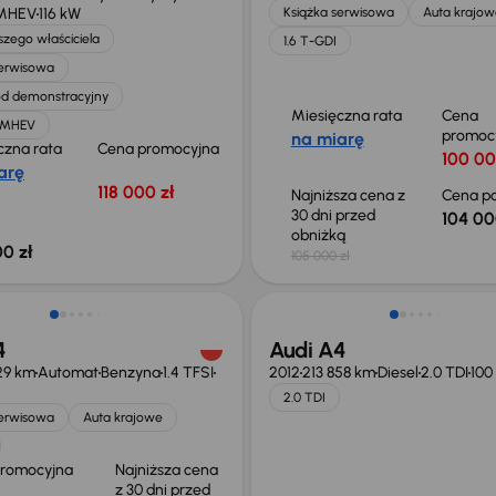
 MHEV
116 kW
Książka serwisowa
Auta krajow
zego właściciela
1.6 T-GDI
serwisowa
d demonstracyjny
Miesięczna rata
Cena
T MHEV
promoc
na miarę
czna rata
Cena promocyjna
100 00
arę
118 000 zł
Najniższa cena z
Cena po
30 dni przed
104 00
obniżką
0 zł
105 000 zł
o 1 000 zł
4
Audi A4
29 km
Automat
Benzyna
1.4 TFSI
2012
213 858 km
Diesel
2.0 TDI
100
2.0 TDI
serwisowa
Auta krajowe
promocyjna
Najniższa cena
z 30 dni przed