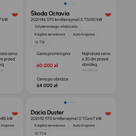
Škoda Octavia
7 kW
2021
146 070 km
Benzyna
1.5 TSI
110 kW
Od pierwszego właściciela
Książka serwisowa
Auta krajowe
1.5 TSI
ższa cena
Cena promocyjna
Najniższa cena
ni przed
z 30 dni przed
żką
obniżką
60 000 zł
 zł
65 000 zł
Cena po obniżce
64 000 zł
Taniej o 700 zł
Dacia Duster
i
85 kW
2021
92 975 km
Benzyna
1.0 TCe
67 kW
 krajowe
Książka serwisowa
Auta krajowe
1.0 TCe