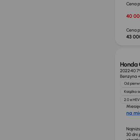
Cena 
40 00
Cena p
43 00
Taniej 
Honda C
2022
40 7
Benzyna +
Od pierws
Książka 
2.0 e:HEV
Miesię
na mi
Najniż
30 dni