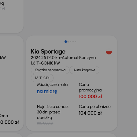
żką
0 zł
Taniej o 1 000 zł
Kia Sportage
 kW
2024
25 040 km
Automat
Benzyna
1.6 T-GDI
118 kW
Książka serwisowa
Auta krajowe
1.6 T-GDI
Miesięczna rata
Cena
promocyjna
na miarę
100 000 zł
Najniższa cena z
Cena po obniżce
30 dni przed
104 000 zł
Cena
obniżką
30 000 zł
105 000 zł
Taniej o 2 000 zł