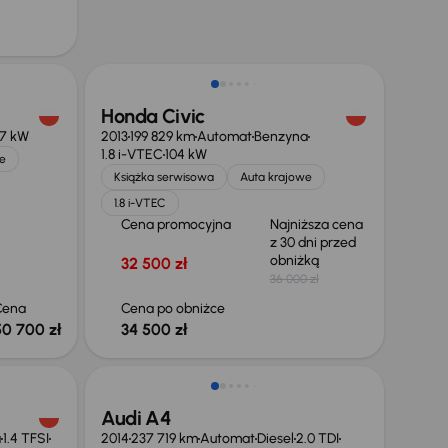
Taniej o 1 500 zł
Honda Civic
7 kW
2013
199 829 km
Automat
Benzyna
1.8 i-VTEC
104 kW
e
Książka serwisowa
Auta krajowe
1.8 i-VTEC
Cena promocyjna
Najniższa cena
z 30 dni przed
obniżką
32 500 zł
36 000 zł
Cena
Cena po obniżce
50 700 zł
34 500 zł
Audi A4
a
1.4 TFSI
2014
237 719 km
Automat
Diesel
2.0 TDI