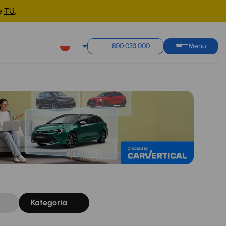
ne
TU
.
Sortuj według
Zapisz wyszukiwanie
800 033 000
Menu
Kategoria