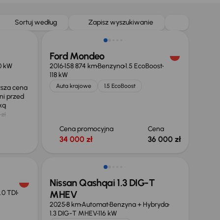
Sortuj według
Zapisz wyszukiwanie
Ford Mondeo
0 kW
2016
158 874 km
Benzyna
1.5 EcoBoost
118 kW
Auta krajowe
1.5 EcoBoost
ższa cena
ni przed
żką
 zł
Cena promocyjna
Cena
34 000 zł
36 000 zł
Od nowego taniej o 36 775 zł
Nissan Qashqai 1.3 DIG-T
.0 TDI
MHEV
2025
8 km
Automat
Benzyna + Hybryda
1.3 DIG-T MHEV
116 kW