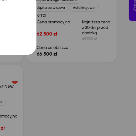
Książka serwisowa
Auta krajowe
2.0 TDI
ższa cena
Cena promocyjna
Najniższa cena
ni przed
z 30 dni przed
żką
obniżką
62 500 zł
 zł
68 000 zł
Cena po obniżce
66 500 zł
I
110 kW
e
omocyjna
zł