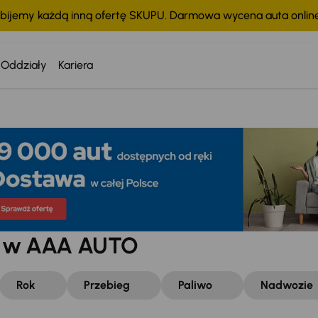
bijemy każdą inną ofertę SKUPU. Darmowa wycena auta onli
Oddziały
Kariera
w w AAA AUTO
Rok
Przebieg
Paliwo
Nadwozie