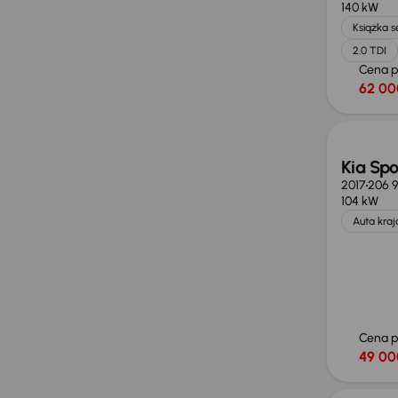
140 kW
Książka 
2.0 TDI
Cena 
62 00
Kia Sp
2017
206 
104 kW
Auta kra
Cena 
49 00
Taniej 