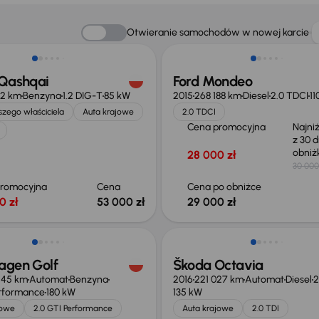
Taniej o 1 000 zł
Otwieranie samochodów w nowej karcie
 Qashqai
Ford Mondeo
12 km
Benzyna
1.2 DIG-T
85 kW
2015
268 188 km
Diesel
2.0 TDCI
11
zego właściciela
Auta krajowe
2.0 TDCI
Cena promocyjna
Najni
z 30 d
obni
28 000 zł
30 000
promocyjna
Cena
Cena po obniżce
0 zł
53 000 zł
29 000 zł
o 2 000 zł
agen Golf
Škoda Octavia
245 km
Automat
Benzyna
2016
221 027 km
Automat
Diesel
2
erformance
180 kW
135 kW
jowe
2.0 GTI Performance
Auta krajowe
2.0 TDI