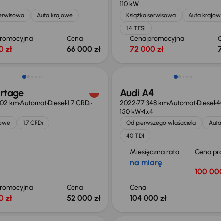
110 kW
serwisowa
Auta krajowe
Książka serwisowa
Auta krajow
1.4 TFSI
promocyjna
Cena
Cena promocyjna
0 zł
66 000 zł
72 000 zł
Możliwość odliczenia VAT
ortage
Audi A4
902 km
Automat
Diesel
1.7 CRDi
2022
77 348 km
Automat
Diesel
4
150 kW
4x4
jowe
1.7 CRDi
Od pierwszego właściciela
Auta
40 TDI
Miesięczna rata
Cena pr
na miarę
100 000
promocyjna
Cena
Cena
0 zł
52 000 zł
104 000 zł
o 1 000 zł
Taniej o 1 000 zł