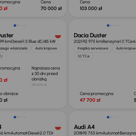
promocyjna
Cena
Cena
0 zł
70 000 zł
103 000 zł
ość odliczenia VAT
uster
Dacia Duster
899 km
Diesel
1.5 Blue dCi
85 kW
2021
92 975 km
Benzyna
1.0 TCe
6
zego właściciela
Auta krajowe
Książka serwisowa
Auta krajow
Ci
1.0 TCe
promocyjna
Najniższa cena
z 30 dni przed
obniżką
0 zł
58 000 zł
o obniżce
Cena promocyjna
0 zł
47 700 zł
Możliwość odliczenia VAT
4
Audi A4
56 km
Automat
Diesel
2.0 TDI
2018
95 755 km
Automat
Benzyn