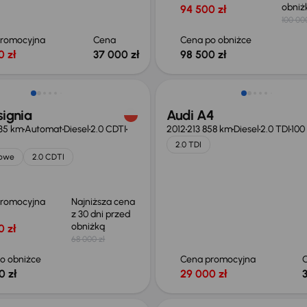
obni
94 500 zł
100 00
promocyjna
Cena
Cena po obniżce
0 zł
37 000 zł
98 500 zł
o 1 000 zł
signia
Audi A4
235 km
Automat
Diesel
2.0 CDTI
2012
213 858 km
Diesel
2.0 TDI
100
2.0 TDI
jowe
2.0 CDTI
promocyjna
Najniższa cena
z 30 dni przed
obniżką
0 zł
68 000 zł
o obniżce
Cena promocyjna
0 zł
29 000 zł
o 1 000 zł
Taniej o 3 000 zł