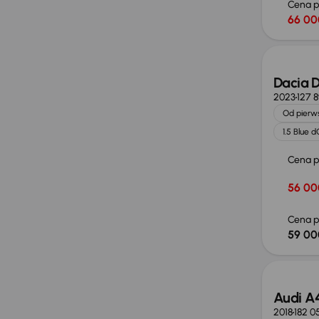
Cena 
66 00
Możliw
Dacia D
2023
127 
Od pierws
1.5 Blue d
Cena 
56 00
Cena p
59 00
Audi A
2018
182 0