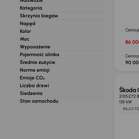
Nadwozie
Kategoria
Skrzynia biegów
Napęd
Cena 
Kolor
Moc
86 00
Wyposażenie
Pojemność silnika
Cena p
Średnie zużycie
90 00
Norma emisji
Emisje CO₂
Liczba drzwi
Škoda 
Siedzenia
2015
272 
Stan samochodu
135 kW
RS 2.0 TD