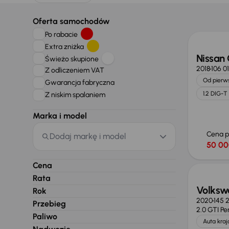
Oferta samochodów
Po rabacie
Extra zniżka
Nissan
Świeżo skupione
2018
106 0
Z odliczeniem VAT
Od pierws
Gwarancja fabryczna
1.2 DIG-T
Z niskim spalaniem
Marka i model
Cena 
Dodaj markę i model
50 00
Taniej 
Cena
Rata
Volksw
Rok
2020
145 
Przebieg
2.0 GTI P
Paliwo
Auta kra