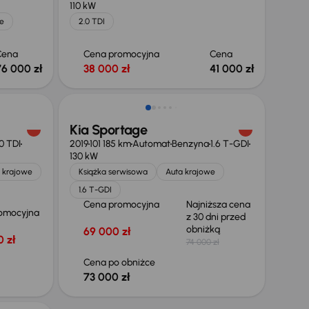
110 kW
e
2.0 TDI
Cena
Cena promocyjna
Cena
76 000 zł
38 000 zł
41 000 zł
Taniej o 1 000 zł
Kia Sportage
0 TDI
2019
101 185 km
Automat
Benzyna
1.6 T-GDI
130 kW
 krajowe
Książka serwisowa
Auta krajowe
1.6 T-GDI
Cena promocyjna
Najniższa cena
omocyjna
z 30 dni przed
obniżką
69 000 zł
 zł
74 000 zł
Cena po obniżce
73 000 zł