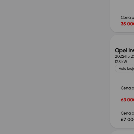
Cena 
35 00
Taniej 
Opel In
2022
115 
128 kW
Auta kra
Cena 
63 00
Cena p
67 00
Taniej 