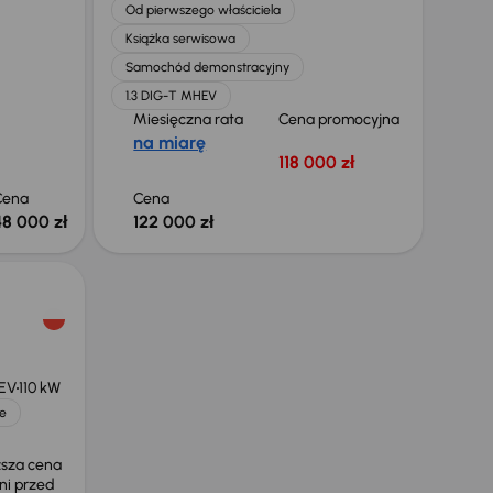
Od pierwszego właściciela
Książka serwisowa
Samochód demonstracyjny
1.3 DIG-T MHEV
Miesięczna rata
Cena promocyjna
na miarę
118 000 zł
Cena
Cena
48 000 zł
122 000 zł
HEV
110 kW
e
ższa cena
ni przed