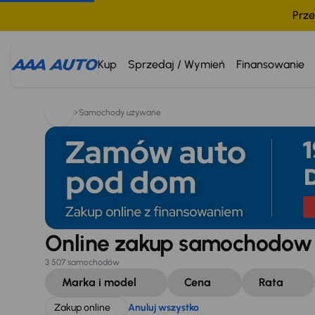
Prze
Szukam:
Zakup online
Anuluj wszystko
Kup
Sprzedaj / Wymień
Finansowanie
Samochody używane
Online zakup samochodo
3 507 samochodów
Marka i model
Cena
Rata
Zakup online
Anuluj wszystko