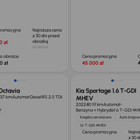
promocyjna
Najniższa cena
z 30 dni przed
obniżką
0 zł
92 000 zł
o obniżce
Cena promocyjna
0 zł
45 000 zł
Taniej o 1 500 zł
Octavia
Kia Sportage 1.6 T-GDI
837 km
Automat
Diesel
RS 2.0 TDI
MHEV
2022
80 111 km
Automat
I
Benzyna + Hybryda
1.6 T-GDI M
Książka serwisowa
Auta krajow
1.6 T-GDI MHEV
Cena promocyjna
Najni
z 30 d