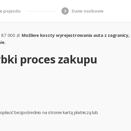
e pojazdu
Dane osobowe
3
 87 000 zł.
Możliwe koszty wyrejestrowania auta z zagranicy, tr
ie.
zybki proces zakupu
łacić bezpośrednio na stronie kartą płatniczą lub