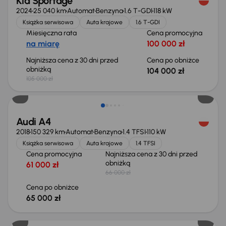
Kia Sportage
2024
25 040 km
Automat
Benzyna
1.6 T-GDI
118 kW
Książka serwisowa
Auta krajowe
1.6 T-GDI
Miesięczna rata
Cena promocyjna
na miarę
100 000 zł
Najniższa cena z 30 dni przed
Cena po obniżce
obniżką
104 000 zł
105 000 zł
Taniej o 1 000 zł
Audi A4
2018
150 329 km
Automat
Benzyna
1.4 TFSI
110 kW
Książka serwisowa
Auta krajowe
1.4 TFSI
Cena promocyjna
Najniższa cena z 30 dni przed
obniżką
61 000 zł
66 000 zł
Cena po obniżce
65 000 zł