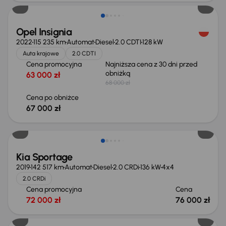
Opel Insignia
2022
115 235 km
Automat
Diesel
2.0 CDTI
128 kW
Auta krajowe
2.0 CDTI
Cena promocyjna
Najniższa cena z 30 dni przed
obniżką
63 000 zł
68 000 zł
Cena po obniżce
67 000 zł
Kia Sportage
2019
142 517 km
Automat
Diesel
2.0 CRDi
136 kW
4x4
2.0 CRDi
Cena promocyjna
Cena
72 000 zł
76 000 zł
Możliwość odliczenia VAT