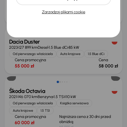
64 000 zł
Cena po obniżce
Zarządzaj plikami cookie
62 000 zł
Możliwość odliczenia VAT
Dacia Duster
2023
127 899 km
Diesel
1.5 Blue dCi
85 kW
Od pierwszego właściciela
Auta krajowe
1.5 Blue dCi
Cena promocyjna
Cena
55 000 zł
58 000 zł
Taniej o 1 000 zł
Škoda Octavia
2021
146 070 km
Benzyna
1.5 TSI
110 kW
Od pierwszego właściciela
Książka serwisowa
Auta krajowe
1.5 TSI
Cena promocyjna
Najniższa cena z 30 dni przed
obniżką
60 000 zł
65 000 zł