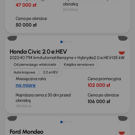
obniżką
47 000 zł
50 700 zł
Cena po obniżce
50 000 zł
Taniej o 2 000 zł
Honda Civic 2.0 e:HEV
2022
40 794 km
Automat
Benzyna + Hybryda
2.0 e:HEV
135 kW
Od pierwszego właściciela
Książka serwisowa
Auta krajowe
2.0 e:HEV
Miesięczna rata
Cena promocyjna
na miarę
102 000 zł
Najniższa cena z 30 dni przed
Cena po obniżce
obniżką
106 000 zł
108 000 zł
Ford Mondeo