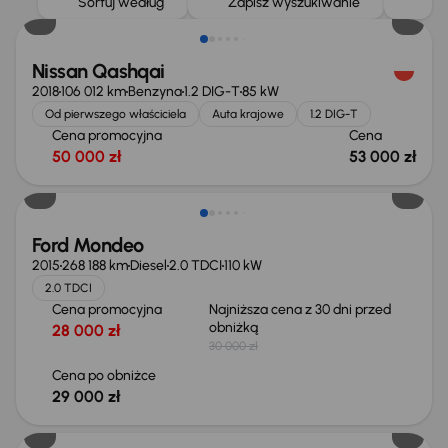
Sortuj według
Zapisz wyszukiwanie
Nissan Qashqai
2018
106 012 km
Benzyna
1.2 DIG-T
85 kW
Od pierwszego właściciela
Auta krajowe
1.2 DIG-T
Cena promocyjna
Cena
50 000 zł
53 000 zł
Taniej o 1 000 zł
Ford Mondeo
2015
268 188 km
Diesel
2.0 TDCI
110 kW
2.0 TDCI
Cena promocyjna
Najniższa cena z 30 dni przed
obniżką
28 000 zł
30 000 zł
Cena po obniżce
29 000 zł