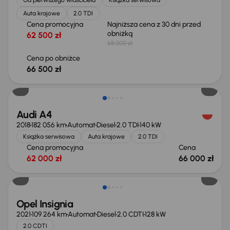
Auta krajowe
2.0 TDI
Cena promocyjna
Najniższa cena z 30 dni przed
obniżką
62 500 zł
68 000 zł
Cena po obniżce
66 500 zł
Audi A4
2018
182 056 km
Automat
Diesel
2.0 TDI
140 kW
Książka serwisowa
Auta krajowe
2.0 TDI
Cena promocyjna
Cena
62 000 zł
66 000 zł
Opel Insignia
2021
109 264 km
Automat
Diesel
2.0 CDTI
128 kW
2.0 CDTI