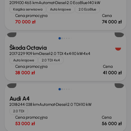
2019
100 465 km
Automat
Diesel
2.0 EcoBlue
140 kW
Książka serwisowa
Auta krajowe
2.0 EcoBlue
Cena promocyjna
Cena
70 000 zł
74 000 zł
Škoda Octavia
2017
229 909 km
Diesel
2.0 TDI 4x4
110 kW
4x4
Auta krajowe
2.0 TDI 4x4
Cena promocyjna
Cena
38 000 zł
41 000 zł
Możliwość odliczenia VAT
Audi A4
2018
244 038 km
Automat
Diesel
2.0 TDI
110 kW
2.0 TDI
Cena promocyjna
Cena
53 000 zł
56 000 zł
Taniej o 1 000 zł