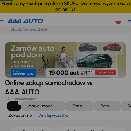
Zakup online
Anuluj wszystko
Przebijemy każdą inną ofertę SKUPU. Darmowa wycena auta
online
TU
.
Online zakup samochodow w
AAA AUTO
3 544 samochodów
1
Marka i model
Cena
Rata
R
Zakup online
Anuluj wszystko