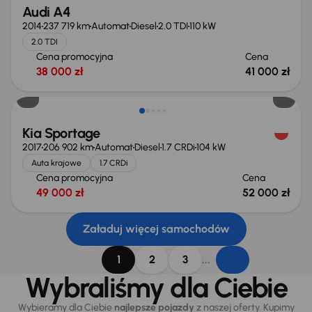
Audi A4
2014
237 719 km
Automat
Diesel
2.0 TDI
110 kW
2.0 TDI
Cena promocyjna
Cena
38 000 zł
41 000 zł
Kia Sportage
2017
206 902 km
Automat
Diesel
1.7 CRDi
104 kW
Auta krajowe
1.7 CRDi
Cena promocyjna
Cena
49 000 zł
52 000 zł
Załaduj więcej samochodów
...
1
2
3
Wybraliśmy dla Ciebie
Wybieramy dla Ciebie
najlepsze pojazdy
z naszej oferty. Kupimy