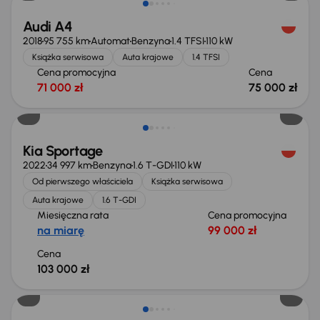
Audi A4
2018
95 755 km
Automat
Benzyna
1.4 TFSI
110 kW
Książka serwisowa
Auta krajowe
1.4 TFSI
Cena promocyjna
Cena
71 000 zł
75 000 zł
Kia Sportage
2022
34 997 km
Benzyna
1.6 T-GDI
110 kW
Od pierwszego właściciela
Książka serwisowa
Auta krajowe
1.6 T-GDI
Miesięczna rata
Cena promocyjna
na miarę
99 000 zł
Cena
103 000 zł