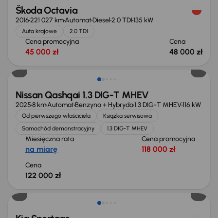
Škoda Octavia
2016
221 027 km
Automat
Diesel
2.0 TDI
135 kW
Auta krajowe
2.0 TDI
Cena promocyjna
Cena
45 000 zł
48 000 zł
Od nowego taniej o 36 775 zł
Nissan Qashqai 1.3 DIG-T MHEV
2025
8 km
Automat
Benzyna + Hybryda
1.3 DIG-T MHEV
116 kW
Od pierwszego właściciela
Książka serwisowa
Samochód demonstracyjny
1.3 DIG-T MHEV
Miesięczna rata
Cena promocyjna
na miarę
118 000 zł
Cena
122 000 zł
Taniej o 1 000 zł