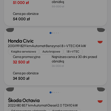
obniżką
51 000 zł
55 000 zł
Cena po obniżce
54 000 zł
Taniej o 1 500 zł
Honda Civic
2013
199 829 km
Automat
Benzyna
1.8 i-VTEC
104 kW
Książka serwisowa
Auta krajowe
1.8 i-VTEC
Cena promocyjna
Najniższa cena z 30 dni przed
obniżką
32 500 zł
36 000 zł
Cena po obniżce
34 500 zł
Taniej o 1 500 zł
Škoda Octavia
2022
180 857 km
Automat
Diesel
2.0 TDI
110 kW
Od pierwszego właściciela
Książka serwisowa