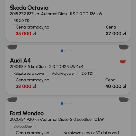
Škoda Octavia
2015
272 837 km
Automat
Diesel
RS 2.0 TDI
135 kW
RS 2.0 TDI
Cena promocyjna
Cena
35 000 zł
37 000 zł
Audi A4
2010
113 815 km
Diesel
2.0 TDI
125 kW
4x4
Książka serwisowa
Auta krajowe
2.0 TDI
Cena promocyjna
Cena
38 000 zł
40 000 zł
Taniej o 1 000 zł
Ford Mondeo
2020
134 920 km
Automat
Diesel
2.0 EcoBlue
110 kW
2.0 EcoBlue
Cena promocyjna
Najniższa cena z 30 dni przed