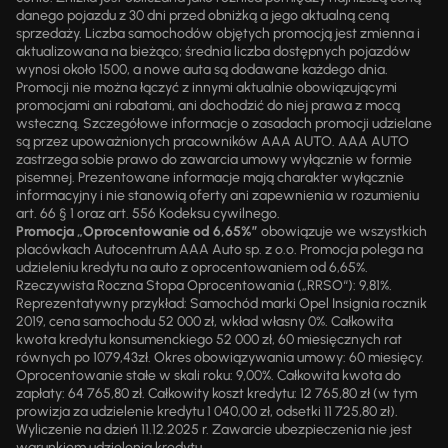
danego pojazdu z 30 dni przed obniżką a jego aktualną ceną
sprzedaży. Liczba samochodów objętych promocją jest zmienna i
aktualizowana na bieżąco; średnia liczba dostępnych pojazdów
wynosi około 1500, a nowe auta są dodawane każdego dnia.
Promocji nie można łączyć z innymi aktualnie obowiązującymi
promocjami ani rabatami, ani dochodzić do niej prawa z mocą
wsteczną. Szczegółowe informacje o zasadach promocji udzielane
są przez upoważnionych pracowników AAA AUTO. AAA AUTO
zastrzega sobie prawo do zawarcia umowy wyłącznie w formie
pisemnej. Prezentowane informacje mają charakter wyłącznie
informacyjny i nie stanowią oferty ani zapewnienia w rozumieniu
art. 66 § 1 oraz art. 556 Kodeksu cywilnego.
Promocja „Oprocentowanie od 6,65%”
obowiązuje we wszystkich
placówkach Autocentrum AAA Auto sp. z o.o. Promocja polega na
udzieleniu kredytu na auto z oprocentowaniem od 6,65%.
Rzeczywista Roczna Stopa Oprocentowania („RRSO“): 9,81%.
Reprezentatywny przykład: Samochód marki Opel Insignia rocznik
2019, cena samochodu 52 000 zł, wkład własny 0%. Całkowita
kwota kredytu konsumenckiego 52 000 zł, 60 miesięcznych rat
równych po 1079,43zł. Okres obowiązywania umowy: 60 miesięcy.
Oprocentowanie stałe w skali roku: 9,00%. Całkowita kwota do
zapłaty: 64 765,80 zł. Całkowity koszt kredytu: 12 765,80 zł (w tym
prowizja za udzielenie kredytu 1 040,00 zł, odsetki 11 725,80 zł).
Wyliczenie na dzień 11.12.2025 r. Zawarcie ubezpieczenia nie jest
warunkiem udzielenia kredytu.