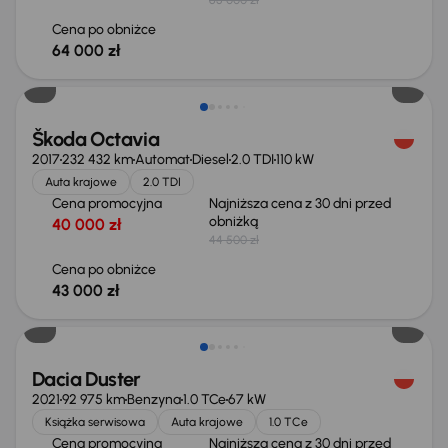
Cena po obniżce
64 000 zł
Taniej o 1 500 zł
Škoda Octavia
2017
232 432 km
Automat
Diesel
2.0 TDI
110 kW
Auta krajowe
2.0 TDI
Cena promocyjna
Najniższa cena z 30 dni przed
obniżką
40 000 zł
44 500 zł
Cena po obniżce
43 000 zł
Taniej o 700 zł
Dacia Duster
2021
92 975 km
Benzyna
1.0 TCe
67 kW
Książka serwisowa
Auta krajowe
1.0 TCe
Cena promocyjna
Najniższa cena z 30 dni przed