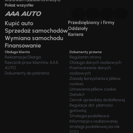
Pokaż wszystko
Kupić auto
Przedsiębiorcy i firmy
Oddziały
Sprzedaż samochodów
Kariera
Wymiana samochodu
Finansowanie
Obsługa klienta
Dokumenty prawne
Reklamacje/Skarga
Regulamin strony
Rzecznik praw klientów AAA
Obsługa danych osobowych
AUTO
Przetwarzanie danych
Dokumenty do pobrania
osobowych
Zasady korzystania z plików
cookies
Ustawienia plików cookie
DataAct
Cennik sprzedaży dodatkowej
Regulacje dot. płatności
gotówką
Strategia podatkowa
Informacja o realizowanej
strategii podatkowej za rok
2022