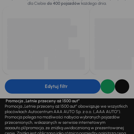
dla Ciebie
do 400 pojazdów
każdego dnia.
Edytuj filtr
Promocja „Letnie przeceny aż 1500 aut”
Promocja „Letnie przeceny aż 1500 aut” obowiązuje we wszystkich
placówkach Autocentrum AAA AUTO Sp. z o.o. („AAA AUTO”).
Promocja polega na możliwości nabycia wybranych pojazdów
przecenionych, wskazanych w serwisie internetowym
aaaauto.pl/promocja, ze zniżką uwidocznioną w prezentowanej
cenie. Zniżka jest obliczana jako różnica pomiędzy najniższą ceną