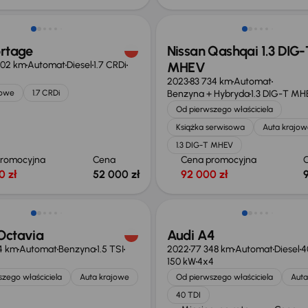
ortage
Nissan Qashqai 1.3 DIG-
902 km
Automat
Diesel
1.7 CRDi
MHEV
2023
83 734 km
Automat
jowe
1.7 CRDi
Benzyna + Hybryda
1.3 DIG-T MH
Od pierwszego właściciela
Książka serwisowa
Auta krajow
1.3 DIG-T MHEV
promocyjna
Cena
Cena promocyjna
0 zł
52 000 zł
92 000 zł
ość odliczenia VAT
Taniej o 1 000 zł
Octavia
Audi A4
4 km
Automat
Benzyna
1.5 TSI
2022
77 348 km
Automat
Diesel
4
150 kW
4x4
zego właściciela
Auta krajowe
Od pierwszego właściciela
Auta
40 TDI