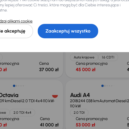
 lepiej oferować Ci treści, które mogą być dla Ciebie interesujące i
promocyjna
Cena
Cena promocyjna
atne.
0 zł
41 000 zł
32 500 zł
zaj plikami cookie
ie akceptuję
Zaakceptuj wszystko
signia
Opel Insignia
03 km
Automat
Diesel
2.0 CDTI
2019
84 434 km
Automat
Diesel
1.
100 kW
Auta krajowe
1.6 CDTI
promocyjna
Cena
Cena promocyjna
0 zł
37 000 zł
45 000 zł
Możliwość odliczenia VAT
Octavia
Audi A4
909 km
Diesel
2.0 TDI 4x4
110 kW
2018
244 038 km
Automat
Diesel
2
110 kW
jowe
2.0 TDI 4x4
2.0 TDI
promocyjna
Cena
Cena promocyjna
0 zł
41 000 zł
53 000 zł
Możliwość odliczenia VAT