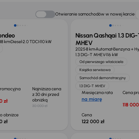
o 1 000 zł
Od nowego taniej o 36 775 zł
Otwieranie samochodów w nowej karcie
ondeo
Nissan Qashqai 1.3 DIG-
88 km
Diesel
2.0 TDCI
110 kW
MHEV
2025
8 km
Automat
Benzyna + H
1.3 DIG-T MHEV
116 kW
Od pierwszego właściciela
Książka serwisowa
Samochód demonstracyjny
1.3 DIG-T MHEV
promocyjna
Najniższa cena
Miesięczna rata
Cena pr
z 30 dni przed
na miarę
obniżką
0 zł
118 000
30 000 zł
o obniżce
Cena
0 zł
122 000 zł
o 1 000 zł