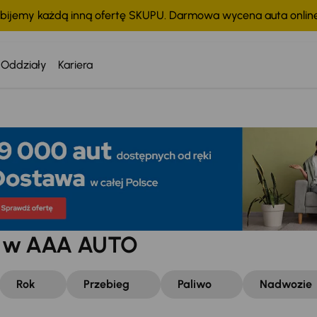
bijemy każdą inną ofertę SKUPU. Darmowa wycena auta onli
Oddziały
Kariera
w w AAA AUTO
Rok
Przebieg
Paliwo
Nadwozie