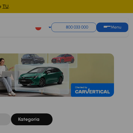
ne
TU
.
Sortuj według
Zapisz wyszukiwanie
800 033 000
Menu
Kategoria