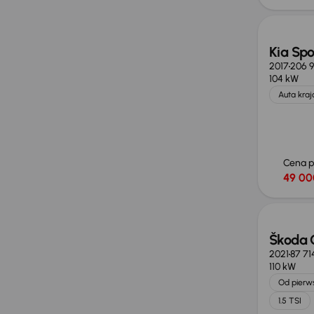
Kia Sp
2017
206 
104 kW
Auta kra
Cena 
49 00
Możliw
Škoda 
2021
87 71
110 kW
Od pierws
1.5 TSI