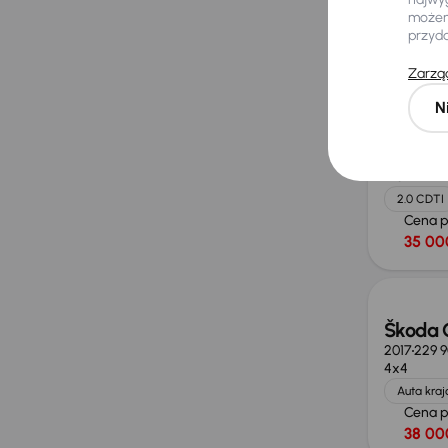
możemy
Cena 
przyd
38 00
Zarząd
N
Opel In
2016
129 6
125 kW
2.0 CDTI
Cena 
35 00
Škoda 
2017
229 
4x4
Auta kra
Cena 
38 00