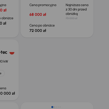
yjna
Cena promocyjna
Najniższa cena
z 30 dni przed
0 zł
obniżką
68 000 zł
 obniżce
73 000 zł
0 zł
Cena po obniżce
72 000 zł
-tec
110 kW
e
Cena
0 000 zł
Taniej o 1 000 zł