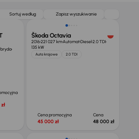
Sortuj według
Zapisz wyszukiwanie
T
Škoda Octavia
2016
221 027 km
Automat
Diesel
2.0 TDI
135 kW
ybryda
Auta krajowe
2.0 TDI
omocyjna
 zł
Cena promocyjna
Cena
45 000 zł
48 000 zł
Taniej o 1 000 zł