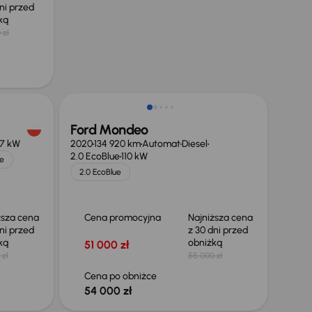
ni przed
żką
 zł
Taniej o 1 000 zł
Ford Mondeo
7 kW
2020
134 920 km
Automat
Diesel
2.0 EcoBlue
110 kW
e
2.0 EcoBlue
ższa cena
Cena promocyjna
Najniższa cena
ni przed
z 30 dni przed
żką
obniżką
51 000 zł
 zł
55 000 zł
Cena po obniżce
54 000 zł