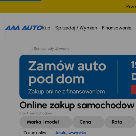
Prze
Szukam:
Zakup online
Anuluj wszystko
Kup
Sprzedaj / Wymień
Finansowanie
Samochody używane
Online zakup samochodo
3 564 samochodów
Marka i model
Cena
Rata
Zakup online
Anuluj wszystko