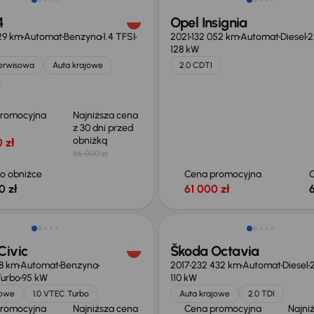
4
Opel Insignia
29 km
Automat
Benzyna
1.4 TFSI
2021
132 052 km
Automat
Diesel
2
128 kW
serwisowa
Auta krajowe
2.0 CDTI
promocyjna
Najniższa cena
z 30 dni przed
obniżką
 zł
66 000 zł
o obniżce
Cena promocyjna
0 zł
61 000 zł
o 1 500 zł
Taniej o 2 500 zł
Civic
Škoda Octavia
78 km
Automat
Benzyna
2017
232 432 km
Automat
Diesel
2
Turbo
95 kW
110 kW
jowe
1.0 VTEC Turbo
Auta krajowe
2.0 TDI
promocyjna
Najniższa cena
Cena promocyjna
Najni