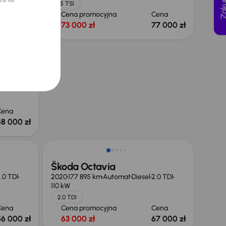
1.5 TSI
Cena
Cena promocyjna
Cena
34 500 zł
73 000 zł
77 000 zł
6 CDTI
Cena
48 000 zł
Škoda Octavia
.0 TDI
2020
177 895 km
Automat
Diesel
2.0 TDI
110 kW
2.0 TDI
Cena
Cena promocyjna
Cena
56 000 zł
63 000 zł
67 000 zł
Możliwość odliczenia VAT