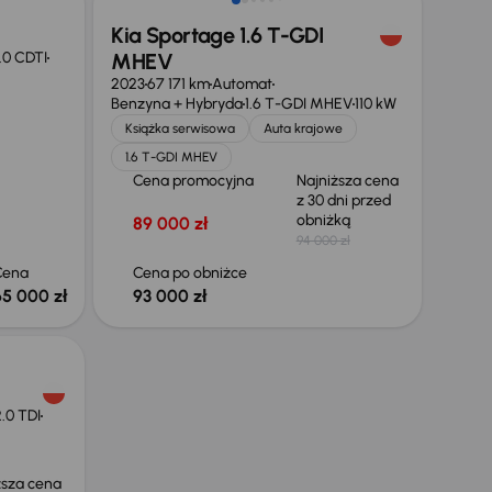
Kia Sportage 1.6 T-GDI
.0 CDTI
MHEV
2023
67 171 km
Automat
Benzyna + Hybryda
1.6 T-GDI MHEV
110 kW
Książka serwisowa
Auta krajowe
1.6 T-GDI MHEV
Cena promocyjna
Najniższa cena
z 30 dni przed
obniżką
89 000 zł
94 000 zł
Cena
Cena po obniżce
65 000 zł
93 000 zł
.0 TDI
ższa cena