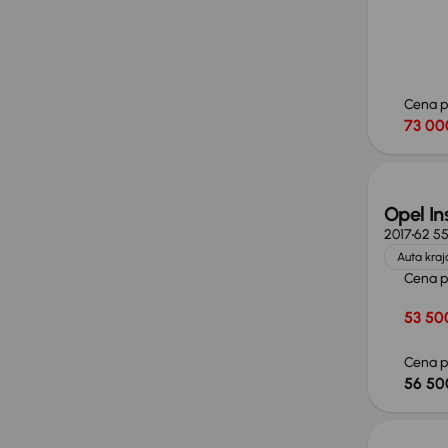
Cena 
73 00
Taniej 
Opel In
2017
62 5
Auta kra
Cena 
53 500
Cena p
56 50