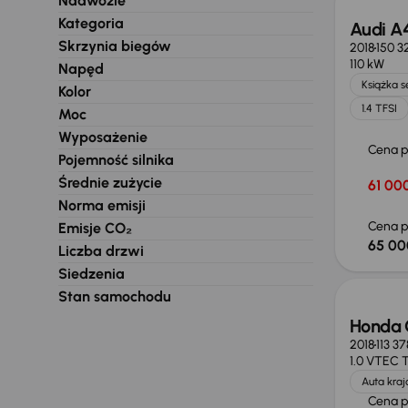
Nadwozie
Kategoria
Audi A
Skrzynia biegów
2018
150 3
110 kW
Napęd
Książka 
Kolor
1.4 TFSI
Moc
Wyposażenie
Cena 
Pojemność silnika
Średnie zużycie
61 000
Norma emisji
Cena p
Emisje CO₂
65 00
Liczba drzwi
Taniej 
Siedzenia
Stan samochodu
Honda 
2018
113 3
1.0 VTEC 
Auta kra
Cena 