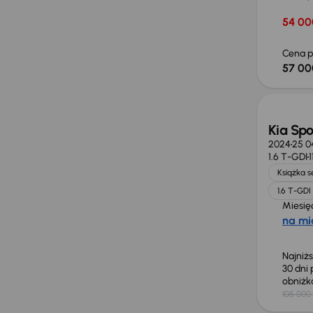
54 00
Cena p
57 00
Taniej 
Kia Sp
2024
25 0
1.6 T-GDI
Książka 
1.6 T-GDI
Miesię
na mi
Najniż
30 dni
obniż
105 000 
Taniej 