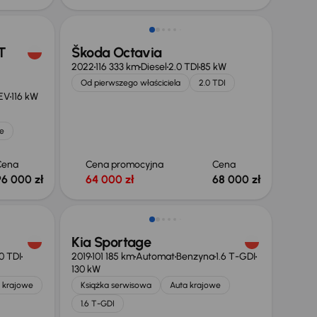
T
Škoda Octavia
2022
116 333 km
Diesel
2.0 TDI
85 kW
Od pierwszego właściciela
2.0 TDI
EV
116 kW
e
Cena
Cena promocyjna
Cena
96 000 zł
64 000 zł
68 000 zł
Taniej o 1 000 zł
Kia Sportage
0 TDI
2019
101 185 km
Automat
Benzyna
1.6 T-GDI
130 kW
 krajowe
Książka serwisowa
Auta krajowe
1.6 T-GDI