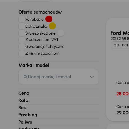
Taniej 
Oferta samochodów
Po rabacie
Extra zniżka
Ford M
Świeżo skupione
2015
268 1
Z odliczeniem VAT
2.0 TDCI
Gwarancja fabryczna
Z niskim spalaniem
Marka i model
Dodaj markę i model
Cena 
Cena
28 00
Rata
Cena p
Rok
29 00
Przebieg
Taniej 
Paliwo