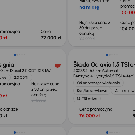
Miesięczna rata
Cena
promoc
na miarę
100 00
Najniższa cena z
Cena po
30 dni przed
104 00
promocyjna
Cena
obniżką
0 zł
77 000 zł
105 000 zł
o 1 000 zł
Możliwość odliczenia VAT
signia
Škoda Octavia 1.5 TSI e
50 km
Diesel
2.0 CDTI
125 kW
2023
92 166 km
Automat
Benzyna + Hybryda
1.5 TSI e-tec
jowe
2.0 CDTI
Od pierwszego właściciela
promocyjna
Najniższa cena
z 30 dni przed
Książka serwisowa
Auta krajow
obniżką
 zł
1.5 TSI e-tec
57 500 zł
o obniżce
Cena promocyjna
0 zł
76 000 zł
8