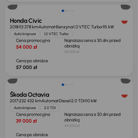
Honda Civic
2018
113 378 km
Automat
Benzyna
1.0 VTEC Turbo
95 kW
Auta krajowe
1.0 VTEC Turbo
Cena promocyjna
Najniższa cena z 30 dni przed
obniżką
54 000 zł
58 500 zł
Cena po obniżce
57 000 zł
Taniej o 2 500 zł
Škoda Octavia
2017
232 432 km
Automat
Diesel
2.0 TDI
110 kW
Auta krajowe
2.0 TDI
Cena promocyjna
Najniższa cena z 30 dni przed
obniżką
39 000 zł
44 500 zł
Cena po obniżce