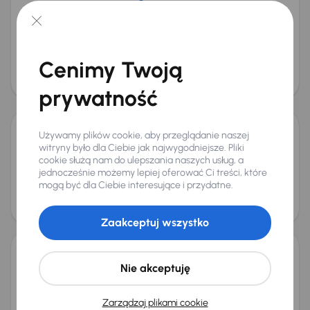
Škoda Octavia
2017
229 909 km
Diesel
2.0 TDI 4x4
110 kW
4x4
Auta krajowe
2.0 TDI 4x4
Cenimy Twoją
Cena promocyjna
Cena
38 000 zł
41 000 zł
prywatność
Możliwość odliczenia VAT
Używamy plików cookie, aby przeglądanie naszej
Audi A4
witryny było dla Ciebie jak najwygodniejsze. Pliki
2018
244 038 km
Automat
Diesel
2.0 TDI
110 kW
cookie służą nam do ulepszania naszych usług, a
jednocześnie możemy lepiej oferować Ci treści, które
2.0 TDI
mogą być dla Ciebie interesujące i przydatne.
Cena promocyjna
Cena
53 000 zł
56 000 zł
Zaakceptuj wszystko
Škoda Octavia
Nie akceptuję
2020
177 895 km
Automat
Diesel
2.0 TDI
110 kW
2.0 TDI
Zarządzaj plikami cookie