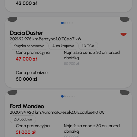
42 000 zł
Taniej o 700 zł
Dacia Duster
2021
92 975 km
Benzyna
1.0 TCe
67 kW
Książka serwisowa
Auta krajowe
1.0 TCe
Cena promocyjna
Najniższa cena z 30 dni przed
obniżką
47 000 zł
50 700 zł
Cena po obniżce
50 000 zł
Taniej o 1 000 zł
Ford Mondeo
2020
134 920 km
Automat
Diesel
2.0 EcoBlue
110 kW
2.0 EcoBlue
Cena promocyjna
Najniższa cena z 30 dni przed
obniżką
51 000 zł
55 000 zł