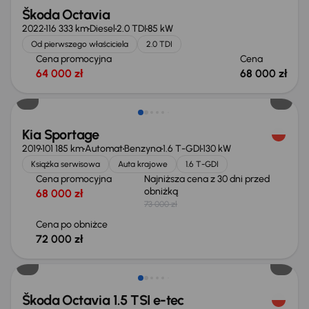
Škoda Octavia
2022
116 333 km
Diesel
2.0 TDI
85 kW
Od pierwszego właściciela
2.0 TDI
Cena promocyjna
Cena
64 000 zł
68 000 zł
Taniej o 1 000 zł
Kia Sportage
2019
101 185 km
Automat
Benzyna
1.6 T-GDI
130 kW
Książka serwisowa
Auta krajowe
1.6 T-GDI
Cena promocyjna
Najniższa cena z 30 dni przed
obniżką
68 000 zł
73 000 zł
Cena po obniżce
72 000 zł
Możliwość odliczenia VAT
Škoda Octavia 1.5 TSI e-tec