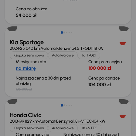
Cena po obniżce
54 000 zł
Taniej o 1 000 zł
Kia Sportage
2024
25 040 km
Automat
Benzyna
1.6 T-GDI
118 kW
Książka serwisowa
Auta krajowe
1.6 T-GDI
Miesięczna rata
Cena promocyjna
na miarę
100 000 zł
Najniższa cena z 30 dni przed
Cena po obniżce
obniżką
104 000 zł
105 000 zł
Taniej o 500 zł
Honda Civic
2013
199 829 km
Automat
Benzyna
1.8 i-VTEC
104 kW
Książka serwisowa
Auta krajowe
1.8 i-VTEC
Cena promocyjna
Najniższa cena z 30 dni przed