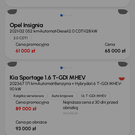
Opel Insignia
2021
132 052 km
Automat
Diesel
2.0 CDTI
128 kW
2.0 CDTI
Cena promocyjna
Cena
61 000 zł
65 000 zł
Taniej o 1 000 zł
Kia Sportage 1.6 T-GDI MHEV
2023
67 171 km
Automat
Benzyna + Hybryda
1.6 T-GDI MHEV
110 kW
Książka serwisowa
Auta krajowe
1.6 T-GDI MHEV
Cena promocyjna
Najniższa cena z 30 dni przed
obniżką
89 000 zł
94 000 zł
Cena po obniżce
93 000 zł
Taniej o 1 500 zł