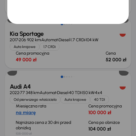
Cena promocyjna
Cena
63 000 zł
67 000 zł
Kia Sportage
2017
206 902 km
Automat
Diesel
1.7 CRDi
104 kW
Auta krajowe
1.7 CRDi
Cena promocyjna
Cena
49 000 zł
52 000 zł
Taniej o 1 000 zł
Audi A4
2022
77 348 km
Automat
Diesel
40 TDI
150 kW
4x4
Od pierwszego właściciela
Auta krajowe
40 TDI
Miesięczna rata
Cena promocyjna
na miarę
100 000 zł
Najniższa cena z 30 dni przed
Cena po obniżce
obniżką
104 000 zł
105 000 zł