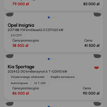
79 000 zł
83 000 zł
Opel Insignia
2017
188 709 km
Diesel
2.0 CDTI
125 kW
2.0 CDTI
Cena promocyjna
Cena
38 500 zł
41 500 zł
Możliwość odliczenia VAT
Kia Sportage
2024
52 010 km
Benzyna
1.6 T-GDI
110 kW
Od pierwszego właściciela
Książka serwisowa
Auta krajowe
1.6 T-GDI
Cena promocyjna
Cena
86 000 zł
90 000 zł