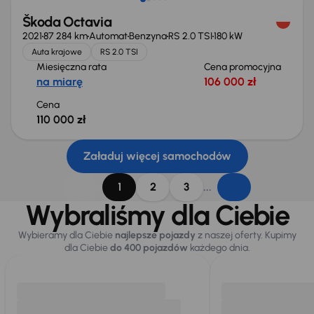
Škoda Octavia
2021
87 284 km
Automat
Benzyna
RS 2.0 TSI
180 kW
Auta krajowe
RS 2.0 TSI
Miesięczna rata
Cena promocyjna
na miarę
106 000 zł
Cena
110 000 zł
Załaduj więcej samochodów
...
1
2
3
Wybraliśmy dla Ciebie
Wybieramy dla Ciebie
najlepsze pojazdy
z naszej oferty. Kupimy
dla Ciebie
do 400 pojazdów
każdego dnia.