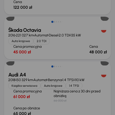
Cena
122 000 zł
Škoda Octavia
2016
221 027 km
Automat
Diesel
2.0 TDI
135 kW
Auta krajowe
2.0 TDI
Cena promocyjna
Cena
45 000 zł
48 000 zł
Taniej o 1 000 zł
Audi A4
2018
150 329 km
Automat
Benzyna
1.4 TFSI
110 kW
Książka serwisowa
Auta krajowe
1.4 TFSI
Cena promocyjna
Najniższa cena z 30 dni przed
obniżką
61 000 zł
66 000 zł
Cena po obniżce
65 000 zł