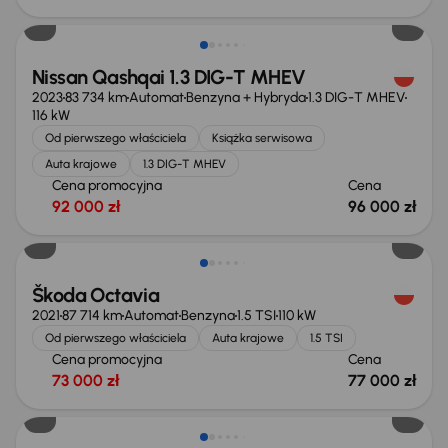
Możliwość odliczenia VAT
Nissan Qashqai 1.3 DIG-T MHEV
2023
83 734 km
Automat
Benzyna + Hybryda
1.3 DIG-T MHEV
116 kW
Od pierwszego właściciela
Książka serwisowa
Auta krajowe
1.3 DIG-T MHEV
Cena promocyjna
Cena
92 000 zł
96 000 zł
Możliwość odliczenia VAT
Škoda Octavia
2021
87 714 km
Automat
Benzyna
1.5 TSI
110 kW
Od pierwszego właściciela
Auta krajowe
1.5 TSI
Cena promocyjna
Cena
73 000 zł
77 000 zł
Możliwość odliczenia VAT