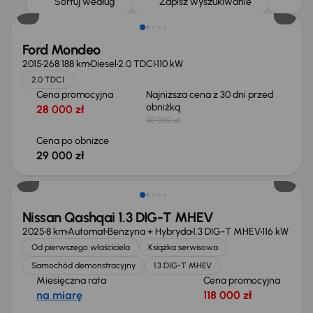
Sortuj według
Zapisz wyszukiwanie
Ford Mondeo
2015
268 188 km
Diesel
2.0 TDCI
110 kW
2.0 TDCI
Cena promocyjna
Najniższa cena z 30 dni przed
obniżką
28 000 zł
30 000 zł
Cena po obniżce
29 000 zł
Od nowego taniej o 36 775 zł
Nissan Qashqai 1.3 DIG-T MHEV
2025
8 km
Automat
Benzyna + Hybryda
1.3 DIG-T MHEV
116 kW
Od pierwszego właściciela
Książka serwisowa
Samochód demonstracyjny
1.3 DIG-T MHEV
Miesięczna rata
Cena promocyjna
na miarę
118 000 zł