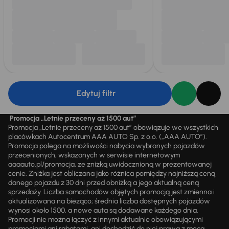
Edytuj filtr
Promocja „Letnie przeceny aż 1500 aut”
Promocja „Letnie przeceny aż 1500 aut” obowiązuje we wszystkich
placówkach Autocentrum AAA AUTO Sp. z o.o. („AAA AUTO”).
Promocja polega na możliwości nabycia wybranych pojazdów
przecenionych, wskazanych w serwisie internetowym
aaaauto.pl/promocja, ze zniżką uwidocznioną w prezentowanej
cenie. Zniżka jest obliczana jako różnica pomiędzy najniższą ceną
danego pojazdu z 30 dni przed obniżką a jego aktualną ceną
sprzedaży. Liczba samochodów objętych promocją jest zmienna i
aktualizowana na bieżąco; średnia liczba dostępnych pojazdów
wynosi około 1500, a nowe auta są dodawane każdego dnia.
Promocji nie można łączyć z innymi aktualnie obowiązującymi
promocjami ani rabatami, ani dochodzić do niej prawa z mocą