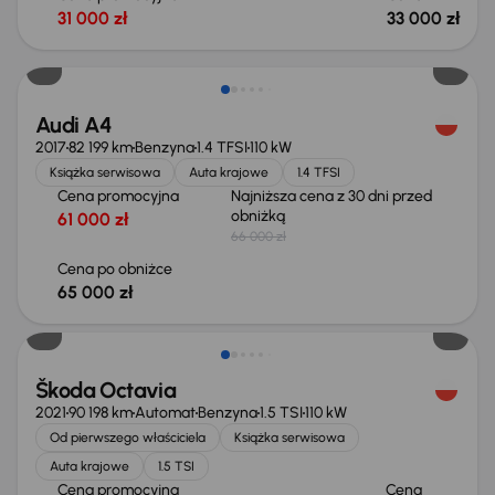
31 000 zł
33 000 zł
Taniej o 1 000 zł
Audi A4
2017
82 199 km
Benzyna
1.4 TFSI
110 kW
Książka serwisowa
Auta krajowe
1.4 TFSI
Cena promocyjna
Najniższa cena z 30 dni przed
obniżką
61 000 zł
66 000 zł
Cena po obniżce
65 000 zł
Możliwość odliczenia VAT
Škoda Octavia
2021
90 198 km
Automat
Benzyna
1.5 TSI
110 kW
Od pierwszego właściciela
Książka serwisowa
Auta krajowe
1.5 TSI
Cena promocyjna
Cena