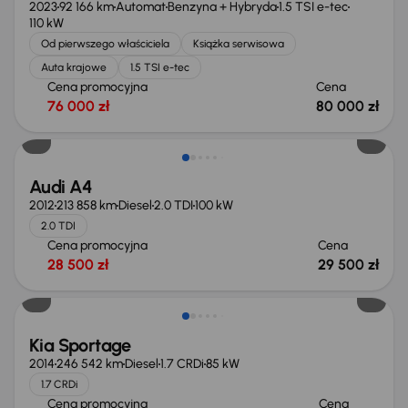
2023
92 166 km
Automat
Benzyna + Hybryda
1.5 TSI e-tec
110 kW
Od pierwszego właściciela
Książka serwisowa
Auta krajowe
1.5 TSI e-tec
Cena promocyjna
Cena
76 000 zł
80 000 zł
Audi A4
2012
213 858 km
Diesel
2.0 TDI
100 kW
2.0 TDI
Cena promocyjna
Cena
28 500 zł
29 500 zł
Kia Sportage
2014
246 542 km
Diesel
1.7 CRDi
85 kW
1.7 CRDi
Cena promocyjna
Cena