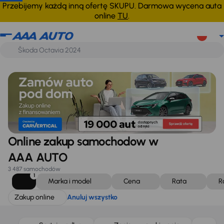
Zakup online
Anuluj wszystko
Przebijemy każdą inną ofertę SKUPU. Darmowa wycena auta
online
TU
.
Online zakup samochodow w
AAA AUTO
3 487 samochodów
1
Marka i model
Cena
Rata
R
Zakup online
Anuluj wszystko
Taniej o 1 000 zł