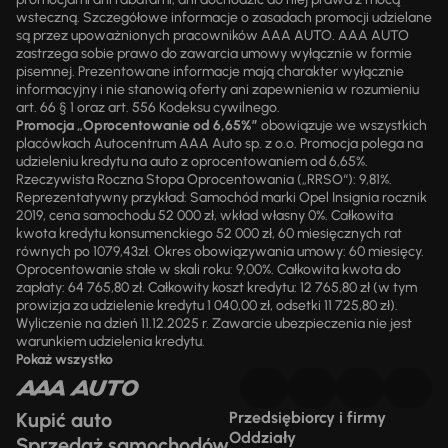
wsteczną. Szczegółowe informacje o zasadach promocji udzielane
są przez upoważnionych pracowników AAA AUTO. AAA AUTO
zastrzega sobie prawo do zawarcia umowy wyłącznie w formie
pisemnej. Prezentowane informacje mają charakter wyłącznie
informacyjny i nie stanowią oferty ani zapewnienia w rozumieniu
art. 66 § 1 oraz art. 556 Kodeksu cywilnego.
Promocja „Oprocentowanie od 6,65%”
obowiązuje we wszystkich
placówkach Autocentrum AAA Auto sp. z o.o. Promocja polega na
udzieleniu kredytu na auto z oprocentowaniem od 6,65%.
Rzeczywista Roczna Stopa Oprocentowania („RRSO“): 9,81%.
Reprezentatywny przykład: Samochód marki Opel Insignia rocznik
2019, cena samochodu 52 000 zł, wkład własny 0%. Całkowita
kwota kredytu konsumenckiego 52 000 zł, 60 miesięcznych rat
równych po 1079,43zł. Okres obowiązywania umowy: 60 miesięcy.
Oprocentowanie stałe w skali roku: 9,00%. Całkowita kwota do
zapłaty: 64 765,80 zł. Całkowity koszt kredytu: 12 765,80 zł (w tym
prowizja za udzielenie kredytu 1 040,00 zł, odsetki 11 725,80 zł).
Wyliczenie na dzień 11.12.2025 r. Zawarcie ubezpieczenia nie jest
warunkiem udzielenia kredytu.
Pokaż wszystko
Kupić auto
Przedsiębiorcy i firmy
Oddziały
Sprzedaż samochodów