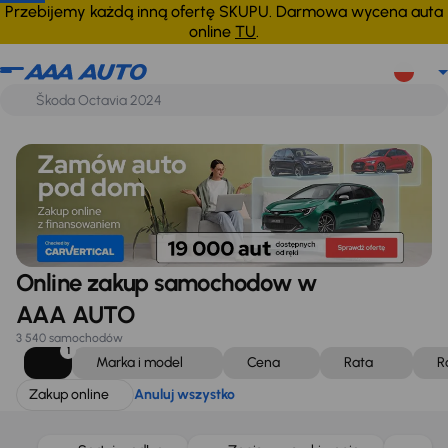
Zakup online
Anuluj wszystko
Przebijemy każdą inną ofertę SKUPU. Darmowa wycena auta
online
TU
.
Online zakup samochodow w
AAA AUTO
3 540 samochodów
1
Marka i model
Cena
Rata
R
Zakup online
Anuluj wszystko