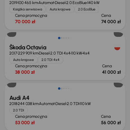
2019
100 465 km
Automat
Diesel
2.0 EcoBlue
140 kW
Książka serwisowa
Auta krajowe
2.0 EcoBlue
Cena promocyjna
Cena
70 000 zł
74 000 zł
Škoda Octavia
2017
229 909 km
Diesel
2.0 TDI 4x4
110 kW
4x4
Auta krajowe
2.0 TDI 4x4
Cena promocyjna
Cena
38 000 zł
41 000 zł
Możliwość odliczenia VAT
Audi A4
2018
244 038 km
Automat
Diesel
2.0 TDI
110 kW
2.0 TDI
Cena promocyjna
Cena
53 000 zł
56 000 zł
Taniej o 1 000 zł