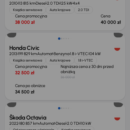
2010
113 815 km
Diesel
2.0 TDI
125 kW
4x4
Książka serwisowa
Auta krajowe
2.0 TDI
Cena promocyjna
Cena
38 000 zł
40 000 zł
Taniej o 1 500 zł
Honda Civic
2013
199 829 km
Automat
Benzyna
1.8 i-VTEC
104 kW
Książka serwisowa
Auta krajowe
1.8 i-VTEC
Cena promocyjna
Najniższa cena z 30 dni przed
obniżką
32 500 zł
36 000 zł
Cena po obniżce
34 500 zł
Taniej o 1 500 zł
Škoda Octavia
2022
180 857 km
Automat
Diesel
2.0 TDI
110 kW
Od pierwszego właściciela
Książka serwisowa