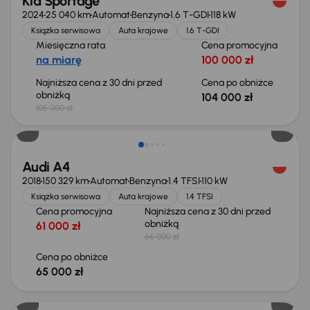
Kia Sportage
2024
25 040 km
Automat
Benzyna
1.6 T-GDI
118 kW
Książka serwisowa
Auta krajowe
1.6 T-GDI
Miesięczna rata
Cena promocyjna
na miarę
100 000 zł
Najniższa cena z 30 dni przed
Cena po obniżce
obniżką
104 000 zł
105 000 zł
Taniej o 1 000 zł
Audi A4
2018
150 329 km
Automat
Benzyna
1.4 TFSI
110 kW
Książka serwisowa
Auta krajowe
1.4 TFSI
Cena promocyjna
Najniższa cena z 30 dni przed
obniżką
61 000 zł
66 000 zł
Cena po obniżce
65 000 zł