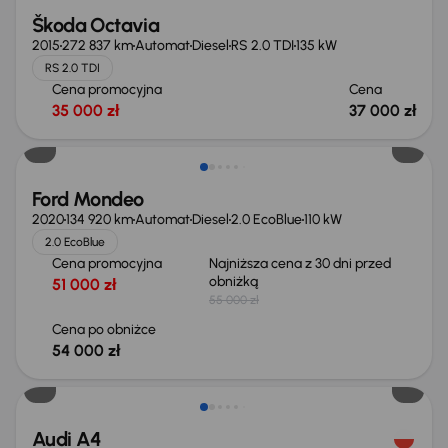
Škoda Octavia
2015
272 837 km
Automat
Diesel
RS 2.0 TDI
135 kW
RS 2.0 TDI
Cena promocyjna
Cena
35 000 zł
37 000 zł
Taniej o 1 000 zł
Ford Mondeo
2020
134 920 km
Automat
Diesel
2.0 EcoBlue
110 kW
2.0 EcoBlue
Cena promocyjna
Najniższa cena z 30 dni przed
obniżką
51 000 zł
55 000 zł
Cena po obniżce
54 000 zł
Audi A4