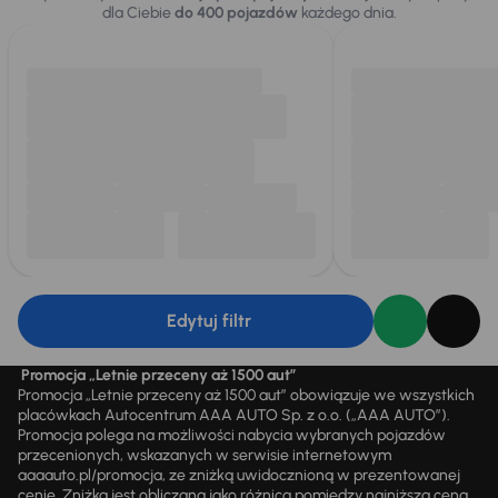
dla Ciebie
do 400 pojazdów
każdego dnia.
Edytuj filtr
Promocja „Letnie przeceny aż 1500 aut”
Promocja „Letnie przeceny aż 1500 aut” obowiązuje we wszystkich
placówkach Autocentrum AAA AUTO Sp. z o.o. („AAA AUTO”).
Promocja polega na możliwości nabycia wybranych pojazdów
przecenionych, wskazanych w serwisie internetowym
aaaauto.pl/promocja, ze zniżką uwidocznioną w prezentowanej
cenie. Zniżka jest obliczana jako różnica pomiędzy najniższą ceną