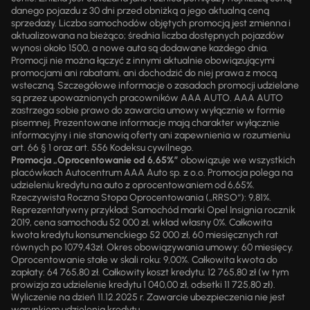
danego pojazdu z 30 dni przed obniżką a jego aktualną ceną
sprzedaży. Liczba samochodów objętych promocją jest zmienna i
aktualizowana na bieżąco; średnia liczba dostępnych pojazdów
wynosi około 1500, a nowe auta są dodawane każdego dnia.
Promocji nie można łączyć z innymi aktualnie obowiązującymi
promocjami ani rabatami, ani dochodzić do niej prawa z mocą
wsteczną. Szczegółowe informacje o zasadach promocji udzielane
są przez upoważnionych pracowników AAA AUTO. AAA AUTO
zastrzega sobie prawo do zawarcia umowy wyłącznie w formie
pisemnej. Prezentowane informacje mają charakter wyłącznie
informacyjny i nie stanowią oferty ani zapewnienia w rozumieniu
art. 66 § 1 oraz art. 556 Kodeksu cywilnego.
Promocja „Oprocentowanie od 6,65%”
obowiązuje we wszystkich
placówkach Autocentrum AAA Auto sp. z o.o. Promocja polega na
udzieleniu kredytu na auto z oprocentowaniem od 6,65%.
Rzeczywista Roczna Stopa Oprocentowania („RRSO“): 9,81%.
Reprezentatywny przykład: Samochód marki Opel Insignia rocznik
2019, cena samochodu 52 000 zł, wkład własny 0%. Całkowita
kwota kredytu konsumenckiego 52 000 zł, 60 miesięcznych rat
równych po 1079,43zł. Okres obowiązywania umowy: 60 miesięcy.
Oprocentowanie stałe w skali roku: 9,00%. Całkowita kwota do
zapłaty: 64 765,80 zł. Całkowity koszt kredytu: 12 765,80 zł (w tym
prowizja za udzielenie kredytu 1 040,00 zł, odsetki 11 725,80 zł).
Wyliczenie na dzień 11.12.2025 r. Zawarcie ubezpieczenia nie jest
warunkiem udzielenia kredytu.