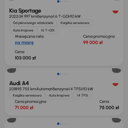
Kia Sportage
2022
34 997 km
Benzyna
1.6 T-GDI
110 kW
Od pierwszego właściciela
Książka serwisowa
Auta krajowe
1.6 T-GDI
Miesięczna rata
Cena promocyjna
na miarę
99 000 zł
Cena
103 000 zł
Możliwość odliczenia VAT
Audi A4
2018
95 755 km
Automat
Benzyna
1.4 TFSI
110 kW
Książka serwisowa
Auta krajowe
1.4 TFSI
Cena promocyjna
Cena
71 000 zł
75 000 zł