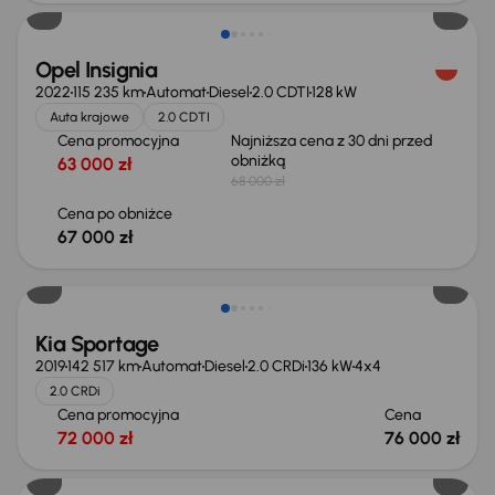
Opel Insignia
2022
115 235 km
Automat
Diesel
2.0 CDTI
128 kW
Auta krajowe
2.0 CDTI
Cena promocyjna
Najniższa cena z 30 dni przed
obniżką
63 000 zł
68 000 zł
Cena po obniżce
67 000 zł
Kia Sportage
2019
142 517 km
Automat
Diesel
2.0 CRDi
136 kW
4x4
2.0 CRDi
Cena promocyjna
Cena
72 000 zł
76 000 zł