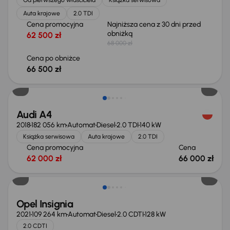
Auta krajowe
2.0 TDI
Cena promocyjna
Najniższa cena z 30 dni przed
obniżką
62 500 zł
68 000 zł
Cena po obniżce
66 500 zł
Audi A4
2018
182 056 km
Automat
Diesel
2.0 TDI
140 kW
Książka serwisowa
Auta krajowe
2.0 TDI
Cena promocyjna
Cena
62 000 zł
66 000 zł
Opel Insignia
2021
109 264 km
Automat
Diesel
2.0 CDTI
128 kW
2.0 CDTI