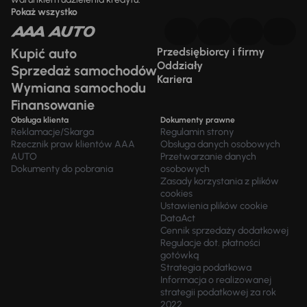
Pokaż wszystko
Kupić auto
Przedsiębiorcy i firmy
Oddziały
Sprzedaż samochodów
Kariera
Wymiana samochodu
Finansowanie
Obsługa klienta
Dokumenty prawne
Reklamacje/Skarga
Regulamin strony
Rzecznik praw klientów AAA
Obsługa danych osobowych
AUTO
Przetwarzanie danych
Dokumenty do pobrania
osobowych
Zasady korzystania z plików
cookies
Ustawienia plików cookie
DataAct
Cennik sprzedaży dodatkowej
Regulacje dot. płatności
gotówką
Strategia podatkowa
Informacja o realizowanej
strategii podatkowej za rok
2022