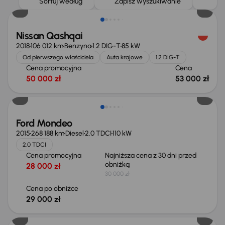
Sortuj według
Zapisz wyszukiwanie
Nissan Qashqai
2018
106 012 km
Benzyna
1.2 DIG-T
85 kW
Od pierwszego właściciela
Auta krajowe
1.2 DIG-T
Cena promocyjna
Cena
50 000 zł
53 000 zł
Taniej o 1 000 zł
Ford Mondeo
2015
268 188 km
Diesel
2.0 TDCI
110 kW
2.0 TDCI
Cena promocyjna
Najniższa cena z 30 dni przed
obniżką
28 000 zł
30 000 zł
Cena po obniżce
29 000 zł