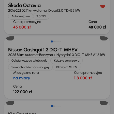
Škoda Octavia
2016
221 027 km
Automat
Diesel
2.0 TDI
135 kW
Auta krajowe
2.0 TDI
Cena promocyjna
Cena
45 000 zł
48 000 zł
Od nowego taniej o 36 775 zł
Nissan Qashqai 1.3 DIG-T MHEV
2025
8 km
Automat
Benzyna + Hybryda
1.3 DIG-T MHEV
116 kW
Od pierwszego właściciela
Książka serwisowa
Samochód demonstracyjny
1.3 DIG-T MHEV
Miesięczna rata
Cena promocyjna
na miarę
118 000 zł
Cena
122 000 zł
Taniej o 1 000 zł