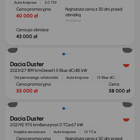
Auta krajowe
2.0 TDI
Cena promocyjna
Najniższa cena z 30 dni przed
obniżką
40 000 zł
44 500 zł
Cena po obniżce
43 000 zł
Możliwość odliczenia VAT
Dacia Duster
2023
127 899 km
Diesel
1.5 Blue dCi
85 kW
Od pierwszego właściciela
Auta krajowe
1.5 Blue dCi
Cena promocyjna
Cena
55 000 zł
58 000 zł
Taniej o 700 zł
Dacia Duster
2021
92 975 km
Benzyna
1.0 TCe
67 kW
Książka serwisowa
Auta krajowe
1.0 TCe
Cena promocyjna
Najniższa cena z 30 dni przed