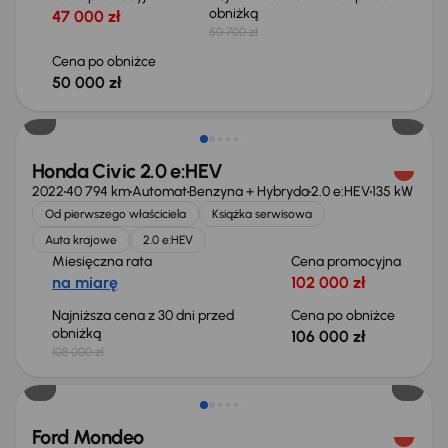
obniżką
47 000 zł
50 700 zł
Cena po obniżce
50 000 zł
Taniej o 2 000 zł
Honda Civic 2.0 e:HEV
2022
40 794 km
Automat
Benzyna + Hybryda
2.0 e:HEV
135 kW
Od pierwszego właściciela
Książka serwisowa
Auta krajowe
2.0 e:HEV
Miesięczna rata
Cena promocyjna
na miarę
102 000 zł
Najniższa cena z 30 dni przed
Cena po obniżce
obniżką
106 000 zł
108 000 zł
Ford Mondeo