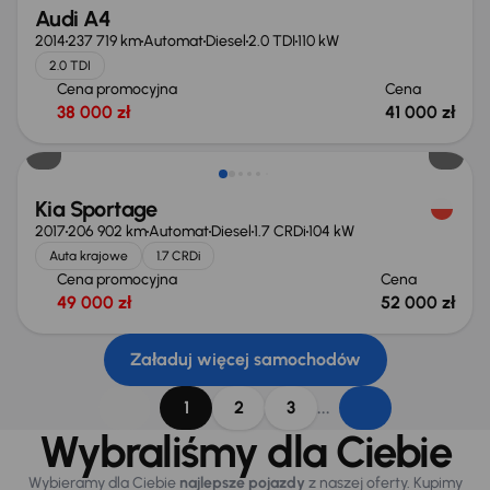
Audi A4
2014
237 719 km
Automat
Diesel
2.0 TDI
110 kW
2.0 TDI
Cena promocyjna
Cena
38 000 zł
41 000 zł
Kia Sportage
2017
206 902 km
Automat
Diesel
1.7 CRDi
104 kW
Auta krajowe
1.7 CRDi
Cena promocyjna
Cena
49 000 zł
52 000 zł
Załaduj więcej samochodów
...
1
2
3
Wybraliśmy dla Ciebie
Wybieramy dla Ciebie
najlepsze pojazdy
z naszej oferty. Kupimy