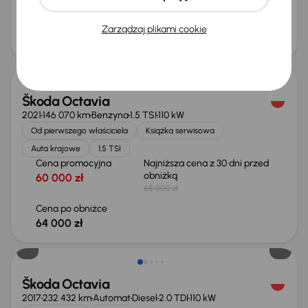
64 000 zł
Cena po obniżce
Zarządzaj plikami cookie
62 000 zł
Taniej o 1 000 zł
Škoda Octavia
2021
146 070 km
Benzyna
1.5 TSI
110 kW
Od pierwszego właściciela
Książka serwisowa
Auta krajowe
1.5 TSI
Cena promocyjna
Najniższa cena z 30 dni przed
obniżką
60 000 zł
65 000 zł
Cena po obniżce
64 000 zł
Taniej o 1 500 zł
Škoda Octavia
2017
232 432 km
Automat
Diesel
2.0 TDI
110 kW