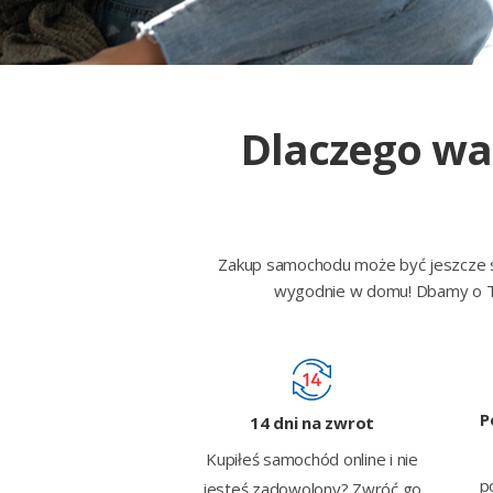
Dlaczego wa
Zakup samochodu może być jeszcze sz
wygodnie w domu! Dbamy o Tw
P
14 dni na zwrot
Kupiłeś samochód online i nie
p
jesteś zadowolony? Zwróć go