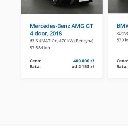
BMW
Mercedes-Benz AMG GT
4-door, 2018
xDriv
570 
63 S 4MATIC+, 470 kW (Benzyna)
37 384 km
Cena:
400 000 zł
Cena:
Rata:
od 2 153 zł
Rata: