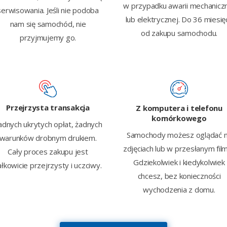
w przypadku awarii mechanicz
serwisowania. Jeśli nie podoba
lub elektrycznej. Do 36 miesię
nam się samochód, nie
od zakupu samochodu.
przyjmujemy go.
Przejrzysta transakcja
Z komputera i telefonu
komórkowego
adnych ukrytych opłat, żadnych
Samochody możesz oglądać 
warunków drobnym drukiem.
zdjęciach lub w przesłanym film
Cały proces zakupu jest
Gdziekolwiek i kiedykolwiek
ałkowicie przejrzysty i uczciwy.
chcesz, bez konieczności
wychodzenia z domu.