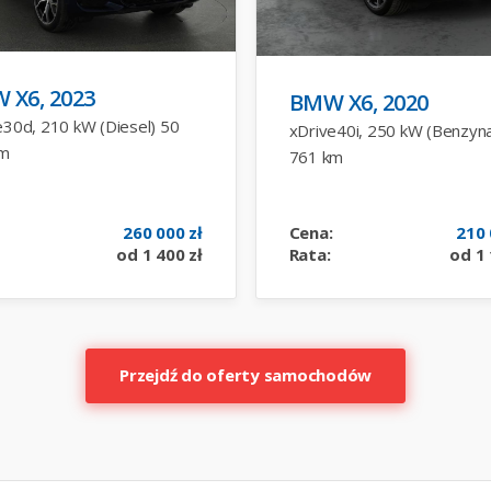
 X6, 2023
BMW X6, 2020
e30d, 210 kW (Diesel) 50
xDrive40i, 250 kW (Benzyn
km
761 km
260 000 zł
Cena:
210 
od 1 400 zł
Rata:
od 1 
Przejdź do oferty samochodów