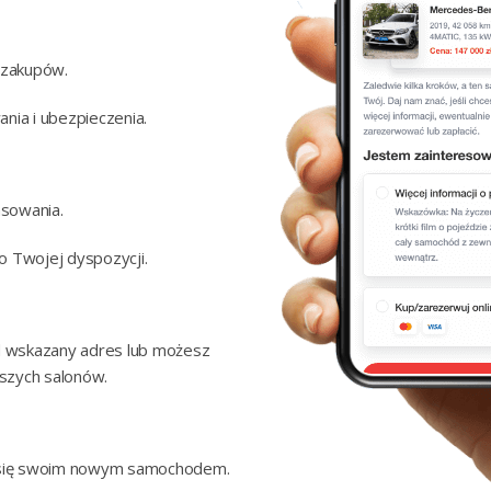
 zakupów.
nia i ubezpieczenia.
nsowania.
do Twojej dyspozycji.
 wskazany adres lub możesz
szych salonów.
ć się swoim nowym samochodem.