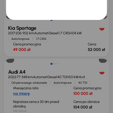
Cena promocyjna
Cena
63 000 zł
67 000 zł
Kia Sportage
2017
206 902 km
Automat
Diesel
1.7 CRDi
104 kW
Auta krajowe
1.7 CRDi
Cena promocyjna
Cena
49 000 zł
52 000 zł
Taniej o 1 000 zł
Audi A4
2022
77 348 km
Automat
Diesel
40 TDI
150 kW
4x4
Od pierwszego właściciela
Auta krajowe
40 TDI
Miesięczna rata
Cena promocyjna
na miarę
100 000 zł
Najniższa cena z 30 dni przed
Cena po obniżce
obniżką
104 000 zł
105 000 zł