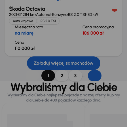
Škoda Octavia
2021
87 284 km
Automat
Benzyna
RS 2.0 TSI
180 kW
Auta krajowe
RS 2.0 TSI
Miesięczna rata
Cena promocyjna
na miarę
106 000 zł
Cena
110 000 zł
Załaduj więcej samochodów
...
1
2
3
Wybraliśmy dla Ciebie
Wybieramy dla Ciebie
najlepsze pojazdy
z naszej oferty. Kupimy
dla Ciebie
do 400 pojazdów
każdego dnia.