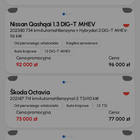
Możliwość odliczenia VAT
Nissan Qashqai 1.3 DIG-T MHEV
2023
83 734 km
Automat
Benzyna + Hybryda
1.3 DIG-T MHEV
116 kW
Od pierwszego właściciela
Książka serwisowa
Auta krajowe
1.3 DIG-T MHEV
Cena promocyjna
Cena
92 000 zł
96 000 zł
Możliwość odliczenia VAT
Škoda Octavia
2021
87 714 km
Automat
Benzyna
1.5 TSI
110 kW
Od pierwszego właściciela
Auta krajowe
1.5 TSI
Cena promocyjna
Cena
73 000 zł
77 000 zł
Możliwość odliczenia VAT