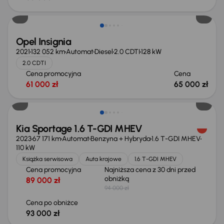
Opel Insignia
2021
132 052 km
Automat
Diesel
2.0 CDTI
128 kW
2.0 CDTI
Cena promocyjna
Cena
61 000 zł
65 000 zł
Taniej o 1 000 zł
Kia Sportage 1.6 T-GDI MHEV
2023
67 171 km
Automat
Benzyna + Hybryda
1.6 T-GDI MHEV
110 kW
Książka serwisowa
Auta krajowe
1.6 T-GDI MHEV
Cena promocyjna
Najniższa cena z 30 dni przed
obniżką
89 000 zł
94 000 zł
Cena po obniżce
93 000 zł
Taniej o 1 500 zł