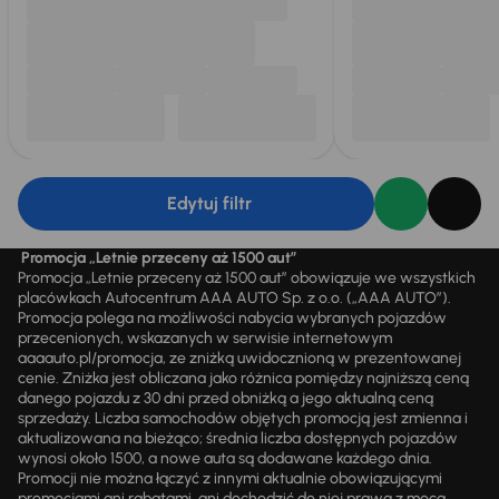
Edytuj filtr
Promocja „Letnie przeceny aż 1500 aut”
Promocja „Letnie przeceny aż 1500 aut” obowiązuje we wszystkich
placówkach Autocentrum AAA AUTO Sp. z o.o. („AAA AUTO”).
Promocja polega na możliwości nabycia wybranych pojazdów
przecenionych, wskazanych w serwisie internetowym
aaaauto.pl/promocja, ze zniżką uwidocznioną w prezentowanej
cenie. Zniżka jest obliczana jako różnica pomiędzy najniższą ceną
danego pojazdu z 30 dni przed obniżką a jego aktualną ceną
sprzedaży. Liczba samochodów objętych promocją jest zmienna i
aktualizowana na bieżąco; średnia liczba dostępnych pojazdów
wynosi około 1500, a nowe auta są dodawane każdego dnia.
Promocji nie można łączyć z innymi aktualnie obowiązującymi
promocjami ani rabatami, ani dochodzić do niej prawa z mocą