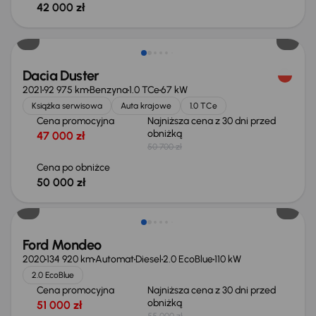
42 000 zł
Taniej o 700 zł
Dacia Duster
2021
92 975 km
Benzyna
1.0 TCe
67 kW
Książka serwisowa
Auta krajowe
1.0 TCe
Cena promocyjna
Najniższa cena z 30 dni przed
obniżką
47 000 zł
50 700 zł
Cena po obniżce
50 000 zł
Taniej o 1 000 zł
Ford Mondeo
2020
134 920 km
Automat
Diesel
2.0 EcoBlue
110 kW
2.0 EcoBlue
Cena promocyjna
Najniższa cena z 30 dni przed
obniżką
51 000 zł
55 000 zł