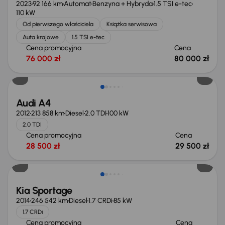
2023
92 166 km
Automat
Benzyna + Hybryda
1.5 TSI e-tec
110 kW
Od pierwszego właściciela
Książka serwisowa
Auta krajowe
1.5 TSI e-tec
Cena promocyjna
Cena
76 000 zł
80 000 zł
Audi A4
2012
213 858 km
Diesel
2.0 TDI
100 kW
2.0 TDI
Cena promocyjna
Cena
28 500 zł
29 500 zł
Kia Sportage
2014
246 542 km
Diesel
1.7 CRDi
85 kW
1.7 CRDi
Cena promocyjna
Cena