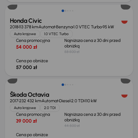
Honda Civic
2018
113 378 km
Automat
Benzyna
1.0 VTEC Turbo
95 kW
Auta krajowe
1.0 VTEC Turbo
Cena promocyjna
Najniższa cena z 30 dni przed
obniżką
54 000 zł
58 500 zł
Cena po obniżce
57 000 zł
Taniej o 2 500 zł
Škoda Octavia
2017
232 432 km
Automat
Diesel
2.0 TDI
110 kW
Auta krajowe
2.0 TDI
Cena promocyjna
Najniższa cena z 30 dni przed
obniżką
39 000 zł
44 500 zł
Cena po obniżce