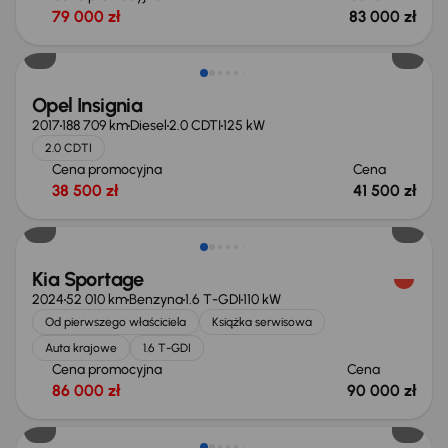
79 000 zł
83 000 zł
Opel Insignia
2017
188 709 km
Diesel
2.0 CDTI
125 kW
2.0 CDTI
Cena promocyjna
Cena
38 500 zł
41 500 zł
Możliwość odliczenia VAT
Kia Sportage
2024
52 010 km
Benzyna
1.6 T-GDI
110 kW
Od pierwszego właściciela
Książka serwisowa
Auta krajowe
1.6 T-GDI
Cena promocyjna
Cena
86 000 zł
90 000 zł