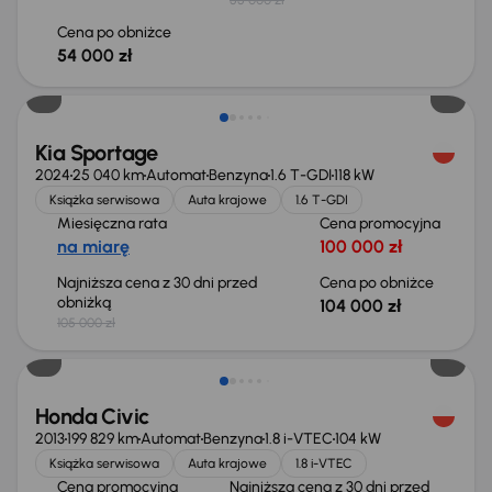
Cena po obniżce
54 000 zł
Taniej o 1 000 zł
Kia Sportage
2024
25 040 km
Automat
Benzyna
1.6 T-GDI
118 kW
Książka serwisowa
Auta krajowe
1.6 T-GDI
Miesięczna rata
Cena promocyjna
na miarę
100 000 zł
Najniższa cena z 30 dni przed
Cena po obniżce
obniżką
104 000 zł
105 000 zł
Taniej o 500 zł
Honda Civic
2013
199 829 km
Automat
Benzyna
1.8 i-VTEC
104 kW
Książka serwisowa
Auta krajowe
1.8 i-VTEC
Cena promocyjna
Najniższa cena z 30 dni przed