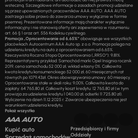
wsteczną. Szczegółowe informacje o zasadach promocji udzielane
są przez upoważnionych pracowników AAA AUTO. AAA AUTO
zastrzega sobie prawo do zawarcia umowy wyłącznie w formie
pisemnej. Prezentowane informacje mają charakter wyłącznie
informacyjny i nie stanowią oferty ani zapewnienia w rozumieniu
art. 66 § 1 oraz art. 556 Kodeksu cywilnego.
Promocja „Oprocentowanie od 6,65%”
obowiązuje we wszystkich
placówkach Autocentrum AAA Auto sp. z o.o. Promocja polega na
udzieleniu kredytu na auto z oprocentowaniem od 6,65%.
Rzeczywista Roczna Stopa Oprocentowania („RRSO“): 9,81%.
Reprezentatywny przykład: Samochód marki Opel Insignia rocznik
2019, cena samochodu 52 000 zł, wkład własny 0%. Całkowita
kwota kredytu konsumenckiego 52 000 zł, 60 miesięcznych rat
równych po 1079,43zł. Okres obowiązywania umowy: 60 miesięcy.
Oprocentowanie stałe w skali roku: 9,00%. Całkowita kwota do
zapłaty: 64 765,80 zł. Całkowity koszt kredytu: 12 765,80 zł (w tym
prowizja za udzielenie kredytu 1 040,00 zł, odsetki 11 725,80 zł).
Wyliczenie na dzień 11.12.2025 r. Zawarcie ubezpieczenia nie jest
warunkiem udzielenia kredytu.
Pokaż wszystko
Kupić auto
Przedsiębiorcy i firmy
Oddziały
Sprzedaż samochodów