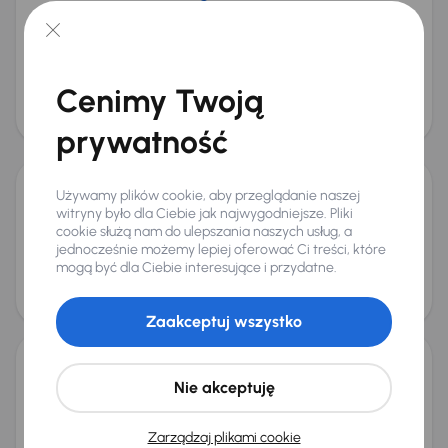
Škoda Octavia
2017
229 909 km
Diesel
2.0 TDI 4x4
110 kW
4x4
Auta krajowe
2.0 TDI 4x4
Cenimy Twoją
Cena promocyjna
Cena
38 000 zł
41 000 zł
prywatność
Możliwość odliczenia VAT
Używamy plików cookie, aby przeglądanie naszej
Audi A4
witryny było dla Ciebie jak najwygodniejsze. Pliki
2018
244 038 km
Automat
Diesel
2.0 TDI
110 kW
cookie służą nam do ulepszania naszych usług, a
jednocześnie możemy lepiej oferować Ci treści, które
2.0 TDI
mogą być dla Ciebie interesujące i przydatne.
Cena promocyjna
Cena
53 000 zł
56 000 zł
Zaakceptuj wszystko
Škoda Octavia
Nie akceptuję
2020
177 895 km
Automat
Diesel
2.0 TDI
110 kW
2.0 TDI
Zarządzaj plikami cookie