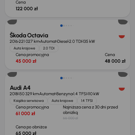
Cena
122 000 zł
Škoda Octavia
2016
221 027 km
Automat
Diesel
2.0 TDI
135 kW
Auta krajowe
2.0 TDI
Cena promocyjna
Cena
45 000 zł
48 000 zł
Taniej o 1 000 zł
Audi A4
2018
150 329 km
Automat
Benzyna
1.4 TFSI
110 kW
Książka serwisowa
Auta krajowe
1.4 TFSI
Cena promocyjna
Najniższa cena z 30 dni przed
obniżką
61 000 zł
66 000 zł
Cena po obniżce
65 000 zł