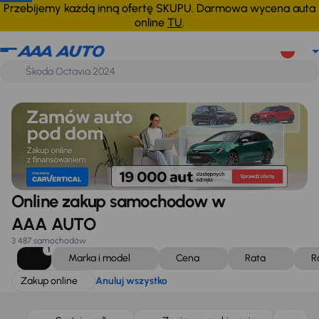
Zakup online
Anuluj wszystko
Przebijemy każdą inną ofertę SKUPU. Darmowa wycena auta
online
TU
.
Online zakup samochodow w
AAA AUTO
3 487 samochodów
1
Marka i model
Cena
Rata
R
Zakup online
Anuluj wszystko
Taniej o 1 000 zł