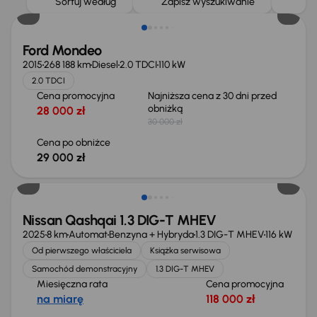
Sortuj według
Zapisz wyszukiwanie
Ford Mondeo
2015
268 188 km
Diesel
2.0 TDCI
110 kW
2.0 TDCI
Cena promocyjna
Najniższa cena z 30 dni przed
obniżką
28 000 zł
30 000 zł
Cena po obniżce
29 000 zł
Od nowego taniej o 36 775 zł
Nissan Qashqai 1.3 DIG-T MHEV
2025
8 km
Automat
Benzyna + Hybryda
1.3 DIG-T MHEV
116 kW
Od pierwszego właściciela
Książka serwisowa
Samochód demonstracyjny
1.3 DIG-T MHEV
Miesięczna rata
Cena promocyjna
na miarę
118 000 zł