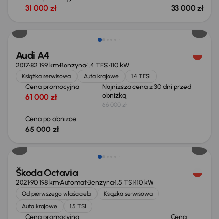
31 000 zł
33 000 zł
Taniej o 1 000 zł
Audi A4
2017
82 199 km
Benzyna
1.4 TFSI
110 kW
Książka serwisowa
Auta krajowe
1.4 TFSI
Cena promocyjna
Najniższa cena z 30 dni przed
obniżką
61 000 zł
66 000 zł
Cena po obniżce
65 000 zł
Możliwość odliczenia VAT
Škoda Octavia
2021
90 198 km
Automat
Benzyna
1.5 TSI
110 kW
Od pierwszego właściciela
Książka serwisowa
Auta krajowe
1.5 TSI
Cena promocyjna
Cena