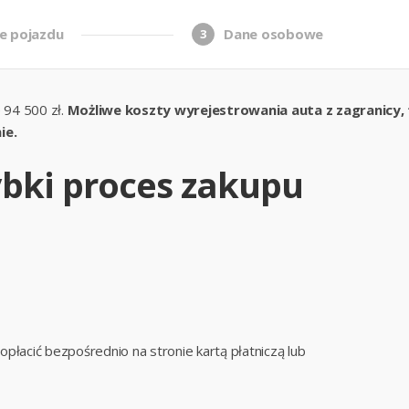
e pojazdu
Dane osobowe
3
 94 500 zł.
Możliwe koszty wyrejestrowania auta z zagranicy, tr
ie.
zybki proces zakupu
łacić bezpośrednio na stronie kartą płatniczą lub