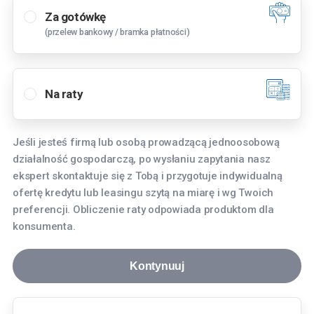
Za gotówkę
(przelew bankowy / bramka płatności)
Wybierz oddział
Bielany Wrocławskie
Na raty
Tyniecka 3, 55-040 Bielany Wrocławskie
Bydgoszcz
Jeśli jesteś firmą lub osobą prowadzącą jednoosobową
Fordońska 268, 85-752 Bydgoszcz
działalność gospodarczą, po wysłaniu zapytania nasz
Gdańsk
ekspert skontaktuje się z Tobą i przygotuje indywidualną
ofertę kredytu lub leasingu szytą na miarę i wg Twoich
aleja Grunwaldzka 256, 80-236 Gdańsk
preferencji. Obliczenie raty odpowiada produktom dla
Gdynia
konsumenta.
Hutnicza 8, 81-061 Gdynia
Kontynuuj
Katowice
Aleja Roździeńskiego 91, 40-203 Katowice