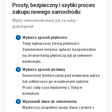
Kraków
Prosty, bezpieczny i szybki proces
Pasternik 69, 31-354 Kraków
zakupu nowego samochodu:
Lublin
Wybór samochodu masz już za sobą –
Chemiczna 5, 20-329 Lublin
gratulujemy!
Piaseczno
Wybierz sposób płatności
Okulickiego 3, 05-500 Piaseczno
Tutaj wybierzesz formę płatności.
Zamówienie możesz opłacić bezpośrednio
Finansowanie
Poznań
na stronie kartą płatniczą lub przelewem
Szwajcarska 14, 61-285 Poznań
bankowym.
Miesięczna rata
Wybierz sposób dostawy
Radom
Samochód dostarczymy pod wskazany adres
952
zł
Aleja Józefa Grzecznarowskiego 28, 26-610
od
lub odbierzesz go w wybranym salonie.
Radom
Przez cały czas będziemy z Tobą w
Wysokość wkładu własnego
kontakcie.
Rzeszów
Wyzwolenia 2, 35-501 Rzeszów
%
Wprowadź dane do zamówienia
Wystarczy uzupełnić swoje dane i jesteś o
Warszawa - Aleje Jerozolimskie