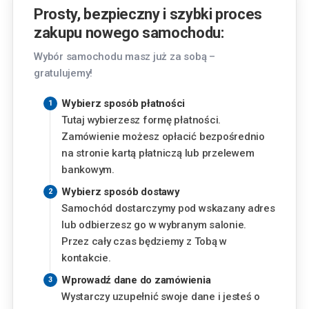
Kraków
Prosty, bezpieczny i szybki proces
Pasternik 69, 31-354 Kraków
zakupu nowego samochodu:
Lublin
Wybór samochodu masz już za sobą –
Chemiczna 5, 20-329 Lublin
gratulujemy!
Piaseczno
Wybierz sposób płatności
Okulickiego 3, 05-500 Piaseczno
Tutaj wybierzesz formę płatności.
Zamówienie możesz opłacić bezpośrednio
Finansowanie
Poznań
na stronie kartą płatniczą lub przelewem
Szwajcarska 14, 61-285 Poznań
bankowym.
Miesięczna rata
Wybierz sposób dostawy
Radom
Samochód dostarczymy pod wskazany adres
333
zł
Aleja Józefa Grzecznarowskiego 28, 26-610
od
lub odbierzesz go w wybranym salonie.
Radom
Przez cały czas będziemy z Tobą w
Wysokość wkładu własnego
kontakcie.
Rzeszów
Wyzwolenia 2, 35-501 Rzeszów
%
Wprowadź dane do zamówienia
Wystarczy uzupełnić swoje dane i jesteś o
Warszawa - Aleje Jerozolimskie