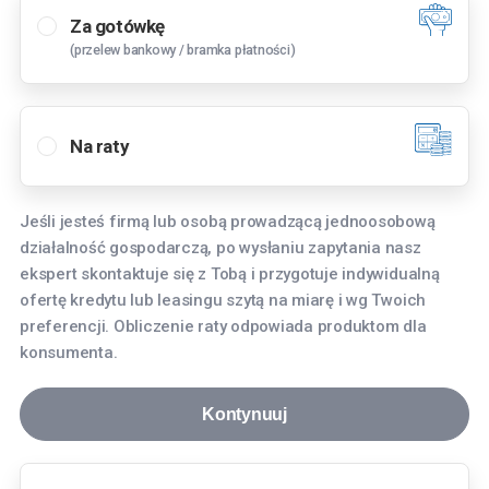
Za gotówkę
(przelew bankowy / bramka płatności)
Wybierz oddział
Bielany Wrocławskie
Na raty
Tyniecka 3, 55-040 Bielany Wrocławskie
Bydgoszcz
Jeśli jesteś firmą lub osobą prowadzącą jednoosobową
Fordońska 268, 85-752 Bydgoszcz
działalność gospodarczą, po wysłaniu zapytania nasz
Gdańsk
ekspert skontaktuje się z Tobą i przygotuje indywidualną
ofertę kredytu lub leasingu szytą na miarę i wg Twoich
aleja Grunwaldzka 256, 80-236 Gdańsk
preferencji. Obliczenie raty odpowiada produktom dla
Gdynia
konsumenta.
Hutnicza 8, 81-061 Gdynia
Kontynuuj
Katowice
Aleja Roździeńskiego 91, 40-203 Katowice