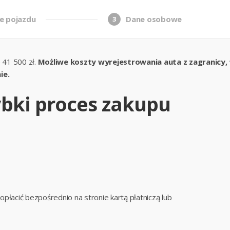
e pojazdu
Dane osobowe
3
 41 500 zł.
Możliwe koszty wyrejestrowania auta z zagranicy, tr
ie.
zybki proces zakupu
łacić bezpośrednio na stronie kartą płatniczą lub