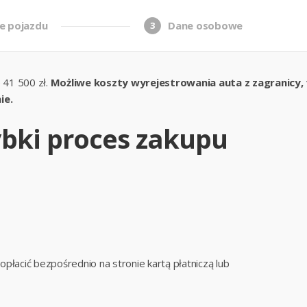
e pojazdu
Dane osobowe
3
 41 500 zł.
Możliwe koszty wyrejestrowania auta z zagranicy, tr
ie.
zybki proces zakupu
łacić bezpośrednio na stronie kartą płatniczą lub