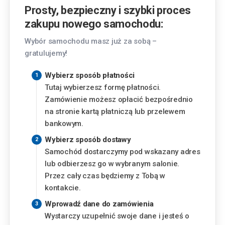
Kraków
Prosty, bezpieczny i szybki proces
Pasternik 69, 31-354 Kraków
zakupu nowego samochodu:
Lublin
Wybór samochodu masz już za sobą –
Chemiczna 5, 20-329 Lublin
gratulujemy!
Piaseczno
Wybierz sposób płatności
Okulickiego 3, 05-500 Piaseczno
Tutaj wybierzesz formę płatności.
Zamówienie możesz opłacić bezpośrednio
Finansowanie
Poznań
na stronie kartą płatniczą lub przelewem
Szwajcarska 14, 61-285 Poznań
bankowym.
Miesięczna rata
Wybierz sposób dostawy
Radom
Samochód dostarczymy pod wskazany adres
399
zł
Aleja Józefa Grzecznarowskiego 28, 26-610
od
lub odbierzesz go w wybranym salonie.
Radom
Przez cały czas będziemy z Tobą w
Wysokość wkładu własnego
kontakcie.
Rzeszów
Wyzwolenia 2, 35-501 Rzeszów
%
Wprowadź dane do zamówienia
Wystarczy uzupełnić swoje dane i jesteś o
Warszawa - Aleje Jerozolimskie