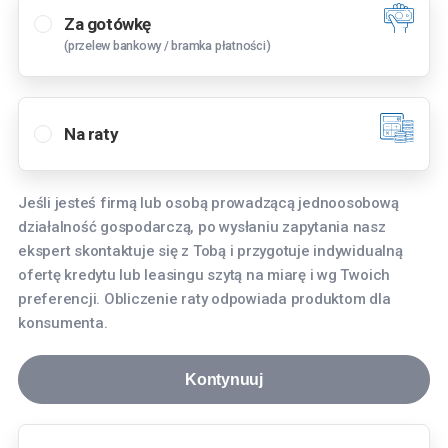
Za gotówkę
(przelew bankowy / bramka płatności)
Wybierz oddział
Bielany Wrocławskie
Na raty
Tyniecka 3, 55-040 Bielany Wrocławskie
Bydgoszcz
Jeśli jesteś firmą lub osobą prowadzącą jednoosobową
Fordońska 268, 85-752 Bydgoszcz
działalność gospodarczą, po wysłaniu zapytania nasz
Gdańsk
ekspert skontaktuje się z Tobą i przygotuje indywidualną
ofertę kredytu lub leasingu szytą na miarę i wg Twoich
aleja Grunwaldzka 256, 80-236 Gdańsk
preferencji. Obliczenie raty odpowiada produktom dla
Gdynia
konsumenta.
Hutnicza 8, 81-061 Gdynia
Kontynuuj
Katowice
Aleja Roździeńskiego 91, 40-203 Katowice