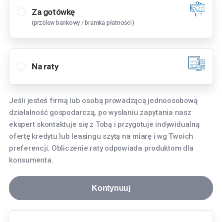
Za gotówkę
(przelew bankowy / bramka płatności)
Wybierz oddział
Bielany Wrocławskie
Na raty
Tyniecka 3, 55-040 Bielany Wrocławskie
Bydgoszcz
Jeśli jesteś firmą lub osobą prowadzącą jednoosobową
Fordońska 268, 85-752 Bydgoszcz
działalność gospodarczą, po wysłaniu zapytania nasz
Gdańsk
ekspert skontaktuje się z Tobą i przygotuje indywidualną
ofertę kredytu lub leasingu szytą na miarę i wg Twoich
aleja Grunwaldzka 256, 80-236 Gdańsk
preferencji. Obliczenie raty odpowiada produktom dla
Gdynia
konsumenta.
Hutnicza 8, 81-061 Gdynia
Kontynuuj
Katowice
Aleja Roździeńskiego 91, 40-203 Katowice