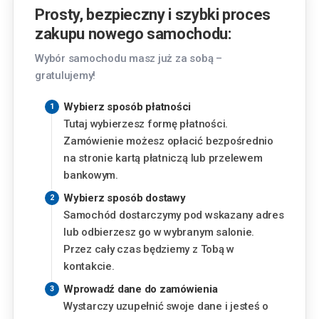
Kraków
Prosty, bezpieczny i szybki proces
Pasternik 69, 31-354 Kraków
zakupu nowego samochodu:
Lublin
Wybór samochodu masz już za sobą –
Chemiczna 5, 20-329 Lublin
gratulujemy!
Piaseczno
Wybierz sposób płatności
Okulickiego 3, 05-500 Piaseczno
Tutaj wybierzesz formę płatności.
Zamówienie możesz opłacić bezpośrednio
Finansowanie
Poznań
na stronie kartą płatniczą lub przelewem
Szwajcarska 14, 61-285 Poznań
bankowym.
Miesięczna rata
Wybierz sposób dostawy
Radom
Samochód dostarczymy pod wskazany adres
786
zł
Aleja Józefa Grzecznarowskiego 28, 26-610
od
lub odbierzesz go w wybranym salonie.
Radom
Przez cały czas będziemy z Tobą w
Wysokość wkładu własnego
kontakcie.
Rzeszów
Wyzwolenia 2, 35-501 Rzeszów
%
Wprowadź dane do zamówienia
Wystarczy uzupełnić swoje dane i jesteś o
Warszawa - Aleje Jerozolimskie