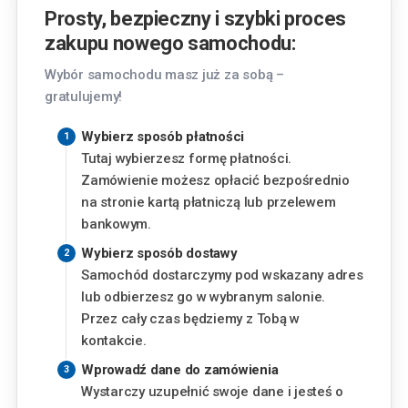
Kraków
Prosty, bezpieczny i szybki proces
Pasternik 69, 31-354 Kraków
zakupu nowego samochodu:
Lublin
Wybór samochodu masz już za sobą –
Chemiczna 5, 20-329 Lublin
gratulujemy!
Piaseczno
Wybierz sposób płatności
Okulickiego 3, 05-500 Piaseczno
Tutaj wybierzesz formę płatności.
Zamówienie możesz opłacić bezpośrednio
Finansowanie
Poznań
na stronie kartą płatniczą lub przelewem
Szwajcarska 14, 61-285 Poznań
bankowym.
Miesięczna rata
Wybierz sposób dostawy
Radom
Samochód dostarczymy pod wskazany adres
345
zł
Aleja Józefa Grzecznarowskiego 28, 26-610
od
lub odbierzesz go w wybranym salonie.
Radom
Przez cały czas będziemy z Tobą w
Wysokość wkładu własnego
kontakcie.
Rzeszów
Wyzwolenia 2, 35-501 Rzeszów
%
Wprowadź dane do zamówienia
Wystarczy uzupełnić swoje dane i jesteś o
Warszawa - Aleje Jerozolimskie