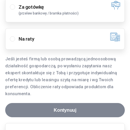
Za gotówkę
(przelew bankowy / bramka płatności)
Wybierz oddział
Bielany Wrocławskie
Na raty
Tyniecka 3, 55-040 Bielany Wrocławskie
Bydgoszcz
Jeśli jesteś firmą lub osobą prowadzącą jednoosobową
Fordońska 268, 85-752 Bydgoszcz
działalność gospodarczą, po wysłaniu zapytania nasz
Gdańsk
ekspert skontaktuje się z Tobą i przygotuje indywidualną
ofertę kredytu lub leasingu szytą na miarę i wg Twoich
aleja Grunwaldzka 256, 80-236 Gdańsk
preferencji. Obliczenie raty odpowiada produktom dla
Gdynia
konsumenta.
Hutnicza 8, 81-061 Gdynia
Kontynuuj
Katowice
Aleja Roździeńskiego 91, 40-203 Katowice